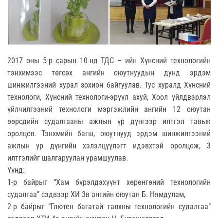
2017 оны 5-р сарын 10-нд ТДС – ийн Хүнсний технологийн
тэнхимээс төгсөх ангийн оюутнуудын дунд эрдэм
шинжилгээний хурал зохион байгуулав. Тус хуралд Хүнсний
технологи, Хүнсний технологи-эрүүл ахуй, Хоол үйлдвэрлэл
үйлчилгээний технологи мэргэжлийн ангийн 12 оюутан
өөрсдийн судалгааны ажлын үр дүнгээр илтгэл тавьж
оролцов. Тэнхмийн багш, оюутнууд эрдэм шинжилгээний
ажлын үр дүнгийн хэлэлцүүлэгт идэвхтэй оролцож, 3
илтгэлийг шалгаруулан урамшуулав.
Үүнд:
1-р байрыг “Хам бүрэлдэхүүнт хөрөнгөний технологийн
судалгаа” сэдвээр ХИ 3в ангийн оюутан Б. Нямдулам,
2-р байрыг “Глютен багатай талхны технологийн судалгаа”