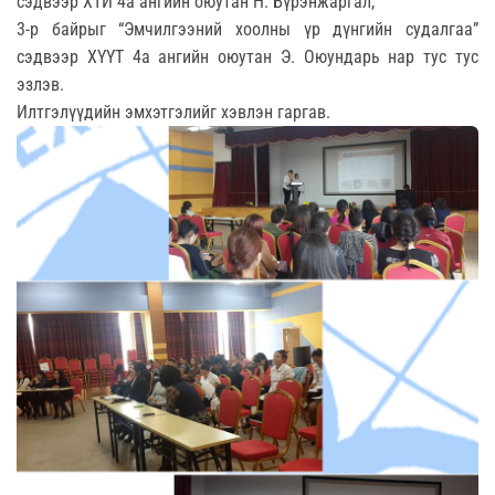
сэдвээр ХТИ 4а ангийн оюутан Н. Бүрэнжаргал,
3-р байрыг “Эмчилгээний хоолны үр дүнгийн судалгаа”
сэдвээр ХҮҮТ 4а ангийн оюутан Э. Оюундарь нар тус тус
эзлэв.
Илтгэлүүдийн эмхэтгэлийг хэвлэн гаргав.