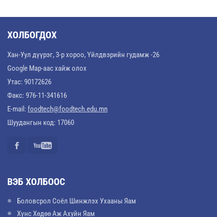
ХОЛБОГДОХ
Хан-Уул дүүрэг, 3-р хороо, Үйлдвэрийн гудамж -26
Google Map-аас хайж олох
Утас: 90172626
Факс: 976-11-341616
E-mail:
foodtech@foodtech.edu.mn
Шуудангын код: 17060
ВЭБ ХОЛБООС
Боловсрол Соёл Шинжлэх Ухааны Яам
Хүнс Хөдөө Аж Ахуйн Яам