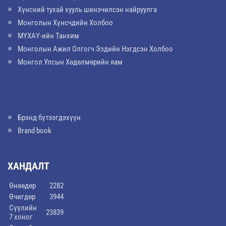
Хүнсний тухай хууль шинэчилсэн найруулга
Монголын Хүнсчдийн Холбоо
МҮХАҮ-ийн Танхим
Монголын Ажил Олгогч Эздийн Нэгдсэн Холбоо
Монгол Улсын Хөдөлмөрийн яам
Брэнд бүтээгдэхүүн
Brand book
ХАНДАЛТ
Өнөөдөр
2282
Өчигдөр
3944
Сүүлийн
23839
7 хоног