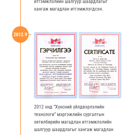
итгэмжлэлийн шалгуур шаардлагыг
хангаж магадлан итгэмжлэгдсэн.
2012.9
2012 онд “Хүнсний үйлдвэрлэлийн
технологи” мэргэжлийн сургалтын
хөтөлбөрийн магадлан итгэмжлэлийн
шалгуур шаардлагыг хангаж магадлан