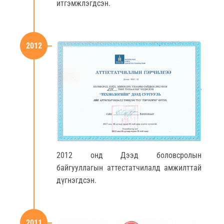
итгэмжлэгдсэн.
2012
2012 онд Дээд боловсролын
байгууллагын аттестатчилалд амжилттай
дүгнэгдсэн.
2011