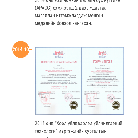
2014 онд Ази номхон далайн бүс нутгийн
(АРАСС) хэмжээнд 2 дахь удаагаа
магадлан итгэмжлэгдэж мөнгөн
медалийн болзол хангасан.
2014.10
2014 онд “Хоол үйлдвэрлэл үйлчилгээний
технологи” мэргэжлийн сургалтын