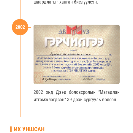
шаардлагыг ханган биелүүлсэн.
2002
2002 онд Дээд боловсролын “Магадлан
итгэмжлэгдсэн” 39 дэхь сургууль болсон.
ИХ УНШСАН