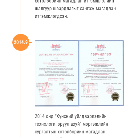
хөтөлбөрийн магадлан итгэмжлэлийн
шалгуур шаардлагыг хангаж магадлан
итгэмжлэгдсэн.
2014.9
2014 онд “Хүнсний үйлдвэрлэлийн
технологи, эрүүл ахуй” мэргэжлийн
сургалтын хөтөлбөрийн магадлан