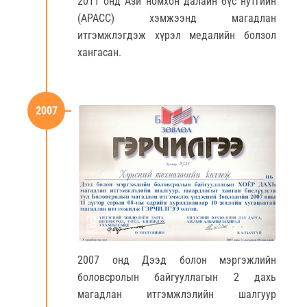
2011 онд Ази номхон далайн бүс нутгийн
(АРАСС) хэмжээнд магадлан
итгэмжлэгдэж хүрэл медалийн болзол
хангасан.
2007
2007 онд Дээд болон мэргэжлийн
боловсролын байгууллагын 2 дахь
магадлан итгэмжлэлийн шалгуур