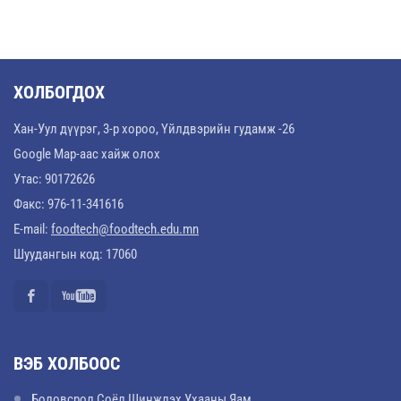
ХОЛБОГДОХ
Хан-Уул дүүрэг, 3-р хороо, Үйлдвэрийн гудамж -26
Google Map-аас хайж олох
Утас: 90172626
Факс: 976-11-341616
E-mail:
foodtech@foodtech.edu.mn
Шуудангын код: 17060
ВЭБ ХОЛБООС
Боловсрол Соёл Шинжлэх Ухааны Яам