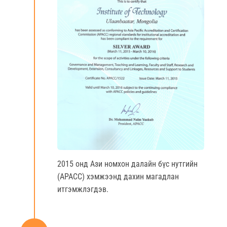
2015 онд Ази номхон далайн бүс нутгийн
(АРАСС) хэмжээнд дахин магадлан
итгэмжлэгдэв.