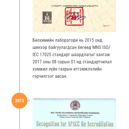
Биохимийн лаборатори нь 2015 онд
шинээр байгуулагдсан бөгөөд MNS ISO/
IEC 17025 стандарт шаардлагыг хангаж
2017 оны 08 сарын 01-нд стандартчилал
хэмжил зүйн газрын итгэмжлэлийн
гэрчилгээг авсан.
2015