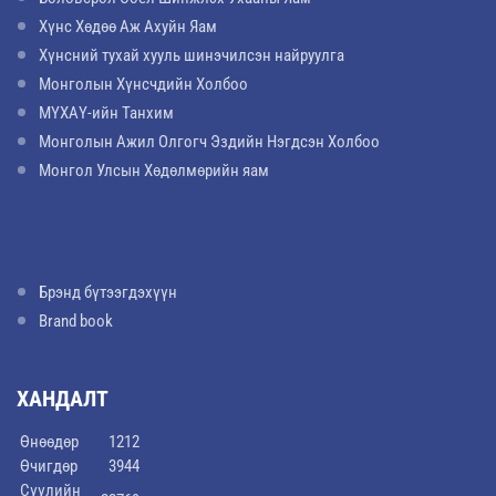
Хүнс Хөдөө Аж Ахуйн Яам
Хүнсний тухай хууль шинэчилсэн найруулга
Монголын Хүнсчдийн Холбоо
МҮХАҮ-ийн Танхим
Монголын Ажил Олгогч Эздийн Нэгдсэн Холбоо
Монгол Улсын Хөдөлмөрийн яам
Брэнд бүтээгдэхүүн
Brand book
ХАНДАЛТ
Өнөөдөр
1212
Өчигдөр
3944
Сүүлийн