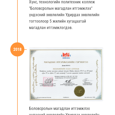
Хүнс, технологийн политехник коллеж
"Боловсролын магадлан итгэмжлэх"
үндэсний зөвлөлийн Удирдах зөвлөлийн
тогтоолоор 5 жилийн хугацаатай
магадлан итгэмжлэгдэв.
2018
Боловсролын магадлан итгэмжлэх
үндэсний зөвлөлийн Удирдах зөвлөлийн