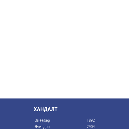
ХАНДАЛТ
Өнөөдөр
1892
Өчигдөр
2904