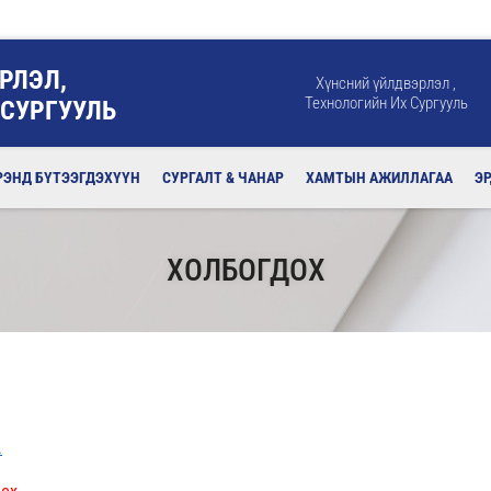
РЛЭЛ,
Хүнсний үйлдвэрлэл ,
Технологийн Их Сургууль
 СУРГУУЛЬ
РЭНД БҮТЭЭГДЭХҮҮН
СУРГАЛТ & ЧАНАР
ХАМТЫН АЖИЛЛАГАА
Э
ХОЛБОГДОХ
.