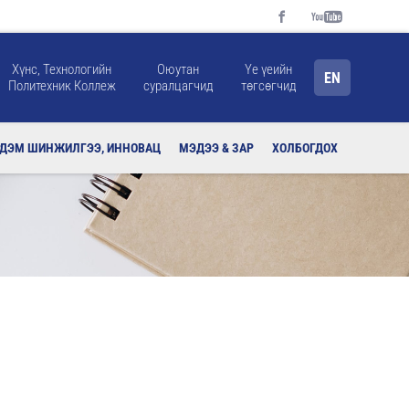
Хүнс, Технологийн
Оюутан
Үе үеийн
EN
Политехник Коллеж
суралцагчид
төгсөгчид
РДЭМ ШИНЖИЛГЭЭ, ИННОВАЦ
МЭДЭЭ & ЗАР
ХОЛБОГДОХ