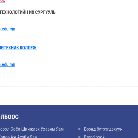
лох
ТЕХНОЛОГИЙН ИХ СУРГУУЛЬ
.edu.
mn
ЛИТЕХНИК КОЛЛЕЖ
.edu.
mn
ОЛБООС
срол Соёл Шинжлэх Ухааны Яам
Брэнд бүтээгдэхүүн
Хөдөө Аж Ахуйн Яам
Brand book