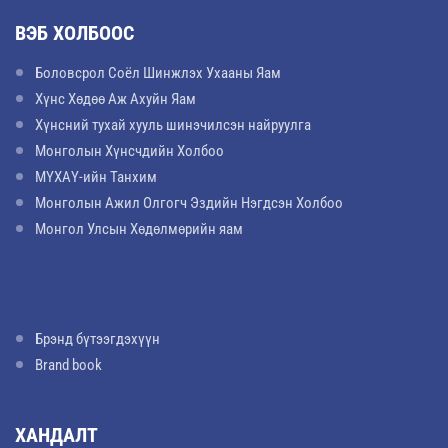
ВЭБ ХОЛБООС
Боловсрол Соёл Шинжлэх Ухааны Яам
Хүнс Хөдөө Аж Ахуйн Яам
Хүнсний тухай хууль шинэчилсэн найруулга
Монголын Хүнсчдийн Холбоо
МҮХАҮ-ийн Танхим
Монголын Ажил Олгогч Эздийн Нэгдсэн Холбоо
Монгол Улсын Хөдөлмөрийн яам
Брэнд бүтээгдэхүүн
Brand book
ХАНДАЛТ