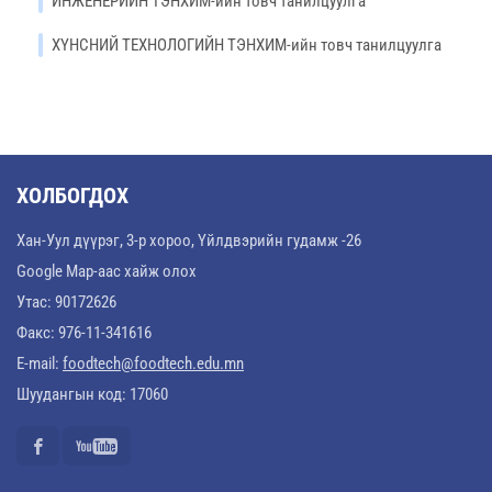
ИНЖЕНЕРИЙН ТЭНХИМ-ийн товч танилцуулга
ХҮНСНИЙ ТЕХНОЛОГИЙН ТЭНХИМ-ийн товч танилцуулга
ХОЛБОГДОХ
Хан-Уул дүүрэг, 3-р хороо, Үйлдвэрийн гудамж -26
Google Map-аас хайж олох
Утас: 90172626
Факс: 976-11-341616
E-mail:
foodtech@foodtech.edu.mn
Шуудангын код: 17060