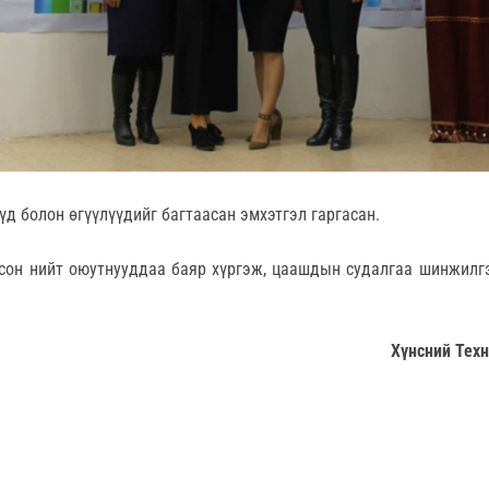
үд болон өгүүлүүдийг багтаасан эмхэтгэл гаргасан.
сон нийт оюутнууддаа баяр хүргэж, цаашдын судалгаа шинжилг
Хүнсний Тех