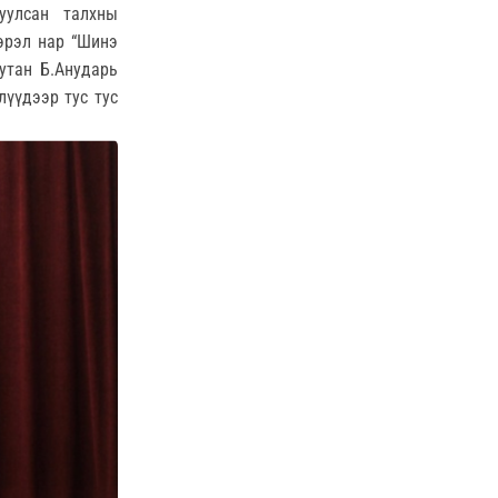
уулсан талхны
гэрэл нар “Шинэ
утан Б.Анударь
лүүдээр тус тус