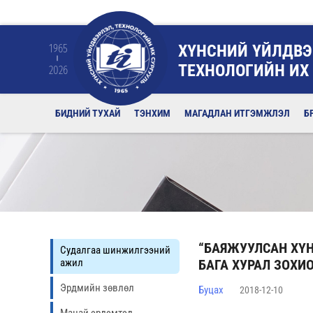
ХҮНСНИЙ ҮЙЛДВЭ
1965
ТЕХНОЛОГИЙН ИХ
2026
БИДНИЙ ТУХАЙ
ТЭНХИМ
МАГАДЛАН ИТГЭМЖЛЭЛ
Б
“БАЯЖУУЛСАН ХҮ
Судалгаа шинжилгээний
ажил
БАГА ХУРАЛ ЗОХИ
Эрдмийн зөвлөл
Буцах
2018-12-10