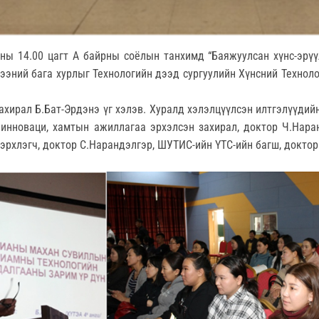
-ны 14.00 цагт А байрны соёлын танхимд “Баяжуулсан хүнс-эрү
эний бага хурлыг Технологийн дээд сургуулийн Хүнсний Технол
ахирал Б.Бат-Эрдэнэ үг хэлэв. Хуралд хэлэлцүүлсэн илтгэлүүдий
инноваци, хамтын ажиллагаа эрхэлсэн захирал, доктор Ч.Наран
эрхлэгч, доктор С.Нарандэлгэр, ШУТИС-ийн ҮТС-ийн багш, докто