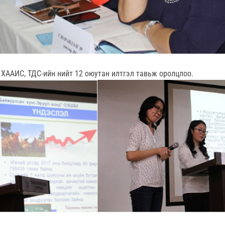
ХААИС, ТДС-ийн нийт 12 оюутан илтгэл тавьж оролцлоо.