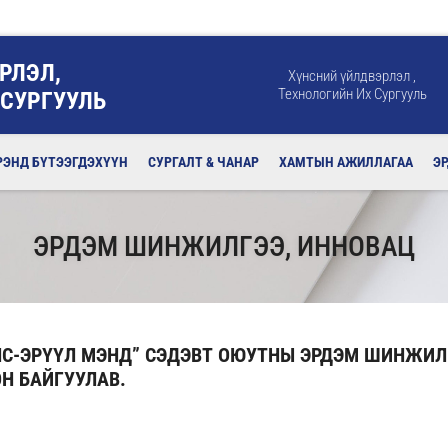
РЛЭЛ,
Хүнсний үйлдвэрлэл ,
Технологийн Их Сургууль
 СУРГУУЛЬ
РЭНД БҮТЭЭГДЭХҮҮН
СУРГАЛТ & ЧАНАР
ХАМТЫН АЖИЛЛАГАА
Э
ЭРДЭМ ШИНЖИЛГЭЭ, ИННОВАЦ
НС-ЭРҮҮЛ МЭНД” СЭДЭВТ ОЮУТНЫ ЭРДЭМ ШИНЖИ
ОН БАЙГУУЛАВ.