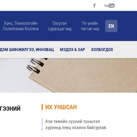
Хүнс, Технологийн
Оюутан
Үе үеийн
EN
Политехник Коллеж
суралцагчид
төгсөгчид
РДЭМ ШИНЖИЛГЭЭ, ИННОВАЦ
МЭДЭЭ & ЗАР
ХОЛБОГДОХ
ИХ УНШСАН
ЛГЭЭНИЙ
Ази тивийн сүүний түншлэл
хүрээнд лекц зохион байгуулав.