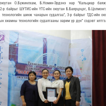
оюутан О.Бүжинлхам, Б.Номин-Эрдэнэ нар “Кальциар баяж
, 2-р байрыг ШУТИС-ийн ҮТС-ийн оюутан Б.Баярцэцэг, Б.Цолмон
 технологийн шинж чанарын судалгаа”, 3-р байрыг ТДС-ийн ою
ын хиамны технологийн судалгааны зарим үр дүн” сэдэвт илтгэ