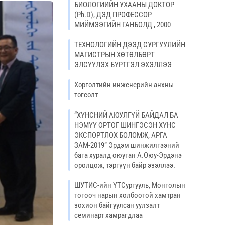
БИОЛОГИИЙН УХААНЫ ДОКТОР
(Ph.D), ДЭД ПРОФЕССОР
МИЙМЭЭГИЙН ГАНБОЛД , 2000
ТЕХНОЛОГИЙН ДЭЭД СУРГУУЛИЙН
МАГИСТРЫН ХӨТӨЛБӨРТ
ЭЛСҮҮЛЭХ БҮРТГЭЛ ЭХЭЛЛЭЭ
Хөргөлтийн инженерийн анхны
төгсөлт
“ХҮНСНИЙ АЮУЛГҮЙ БАЙДАЛ БА
НЭМҮҮ ӨРТӨГ ШИНГЭСЭН ХҮНС
ЭКСПОРТЛОХ БОЛОМЖ, АРГА
ЗАМ-2019” Эрдэм шинжилгээний
бага хуралд оюутан А.Оюу-Эрдэнэ
оролцож, тэргүүн байр эзэллээ.
ШУТИС-ийн ҮТСургууль, Монголын
тогооч нарын холбоотой хамтран
зохион байгуулсан уулзалт
семинарт хамрагдлаа