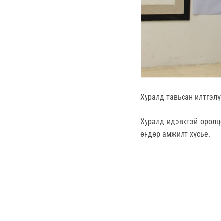
Хуралд тавьсан илтгэлү
Хуралд идэвхтэй оролц
өндөр амжилт хүсье.