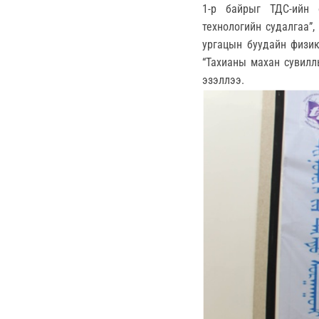
1-р байрыг ТДС-ийн 
технологийн судалгаа”
ургацын буудайн физик
“Тахианы махан сувилл
эзэллээ.