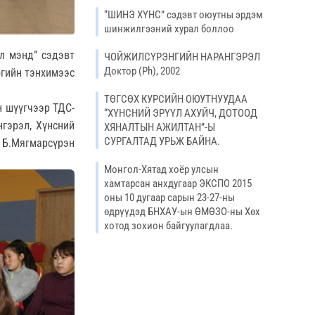
“ШИНЭ ХҮНС” сэдэвт оюутны эрдэм
шинжилгээний хурал боллоо
үл мэнд” сэдэвт
ЧОЙЖИЛСҮРЭНГИЙН НАРАНГЭРЭЛ
Доктор (Ph), 2002
огийн тэнхимээс
ТӨГСӨХ КУРСИЙН ОЮУТНУУДАА
н шүүгчээр ТДС-
“ХҮНСНИЙ ЭРҮҮЛ АХУЙЧ, ДОТООД
гэрэл, Хүнсний
ХЯНАЛТЫН АЖИЛТАН”-Ы
СУРГАЛТАД УРЬЖ БАЙНА.
р Б.Мягмарсүрэн
Монгол-Хятад хоёр улсын
хамтарсан анхдугаар ЭКСПО 2015
оны 10 дугаар сарын 23-27-ны
өдрүүдэд БНХАУ-ын ӨМӨЗО-ны Хөх
хотод зохион байгуулагдлаа.