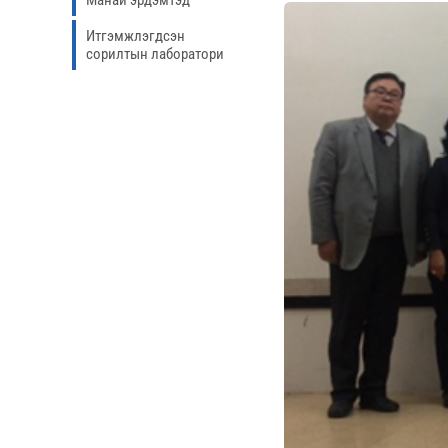
Манай эрдэмтэд
Итгэмжлэгдсэн
сорилтын лаборатори