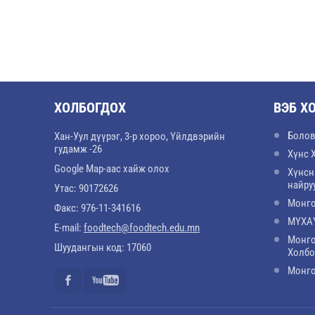
ХОЛБОГДОХ
ВЭБ Х
Болов
Хан-Уул дүүрэг, 3-р хороо, Үйлдвэрийн
гудамж -26
Хүнс 
Google Map-аас хайж олох
Хүнсн
найру
Утас: 90172626
Монго
Факс: 976-11-341616
МҮХАҮ
E-mail:
foodtech@foodtech.edu.mn
Монго
Шуудангын код: 17060
Холб
Монго