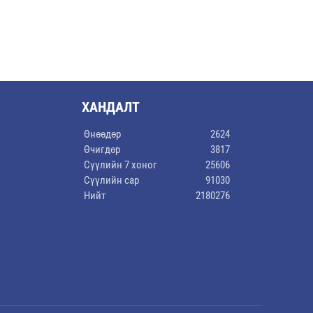
ХАНДАЛТ
Өнөөдөр
2624
Өчигдөр
3817
Сүүлийн 7 хоног
25606
Сүүлийн сар
91030
Нийт
2180276