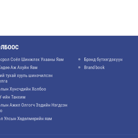
ОЛБООС
срол Соёл Шинжлэх Ухааны Яам
Брэнд бүтээгдэхүүн
Хөдөө Аж Ахуйн Яам
Brand book
ий тухай хууль шинэчилсэн
улга
лын Хүнсчдийн Холбоо
-ийн Танхим
лын Ажил Олгогч Эздийн Нэгдсэн
оо
л Улсын Хөдөлмөрийн яам