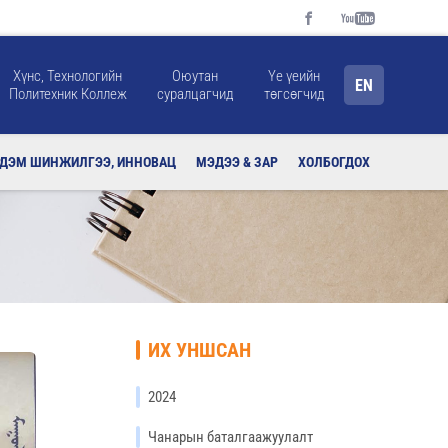
Хүнс, Технологийн
Оюутан
Үе үеийн
EN
Политехник Коллеж
суралцагчид
төгсөгчид
РДЭМ ШИНЖИЛГЭЭ, ИННОВАЦ
МЭДЭЭ & ЗАР
ХОЛБОГДОХ
ИХ УНШСАН
2024
Чанарын баталгаажуулалт