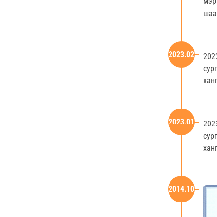
мэр
шаа
2023.02
202
сур
хан
2023.01
202
сур
хан
2014.10