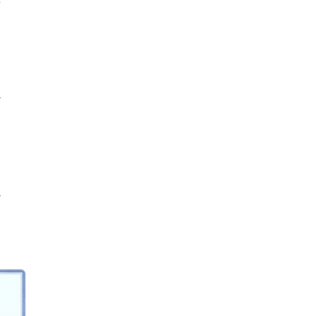
р
г
н
г