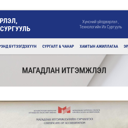
РЛЭЛ,
Хүнсний үйлдвэрлэл ,
Технологийн Их Сургууль
 СУРГУУЛЬ
РЭНД БҮТЭЭГДЭХҮҮН
СУРГАЛТ & ЧАНАР
ХАМТЫН АЖИЛЛАГАА
Э
МАГАДЛАН ИТГЭМЖЛЭЛ