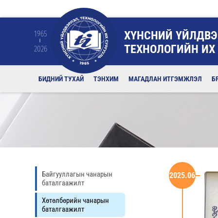
ХҮНСНИЙ ҮЙЛДВЭ
1965
ТЕХНОЛОГИЙН ИХ
2026
БИДНИЙ ТУХАЙ
ТЭНХИМ
МАГАДЛАН ИТГЭМЖЛЭЛ
Б
Байгууллагын чанарын
2025.06
баталгаажилт
Хөтөлбөрийн чанарын
баталгаажилт