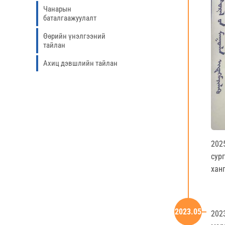
Чанарын
баталгаажуулалт
Өөрийн үнэлгээний
тайлан
Ахиц дэвшлийн тайлан
202
сур
хан
2023.05
202