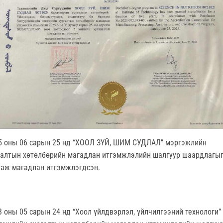
5 оны 06 сарын 25 нд “ХООЛ ЗҮЙ, ШИМ СУДЛАЛ” мэргэжлийн
галтын хөтөлбөрийн магадлан итгэмжлэлийн шалгуур шаардлагы
гаж магадлан итгэмжлэгдсэн.
3 оны 05 сарын 24 нд “Хоол үйлдвэрлэл, үйлчилгээний технологи”