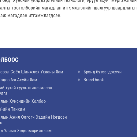
4 онд “Хүнсний үйлдвэрлэлийн технологи, эрүүл ахуй” мэргэжлийн
галтын хөтөлбөрийн магадлан итгэмжлэлийн шалгуур шаардлагы
гаж магадлан итгэмжлэгдсэн.
ОЛБООС
срол Соёл Шинжлэх Ухааны Яам
Брэнд бүтээгдэхүүн
Хөдөө Аж Ахуйн Яам
Brand book
ий тухай хууль шинэчилсэн
улга
лын Хүнсчдийн Холбоо
-ийн Танхим
лын Ажил Олгогч Эздийн Нэгдсэн
оо
л Улсын Хөдөлмөрийн яам