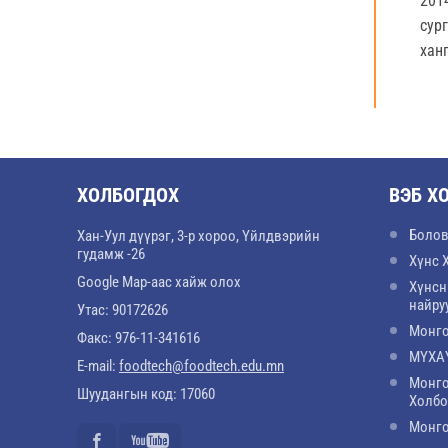
201
сур
хан
ХОЛБОГДОХ
ВЭБ Х
Болов
Хан-Уул дүүрэг, 3-р хороо, Үйлдвэрийн
гудамж -26
Хүнс 
Google Map-аас хайж олох
Хүнсн
найру
Утас: 90172626
Монго
Факс: 976-11-341616
МҮХАҮ
E-mail:
foodtech@foodtech.edu.mn
Монго
Шуудангын код: 17060
Холб
Монго