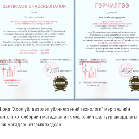
4 онд “Хоол үйлдвэрлэл үйлчилгээний технологи” мэргэжлийн
галтын хөтөлбөрийн магадлан итгэмжлэлийн шалгуур шаардлагы
гаж магадлан итгэмжлэгдсэн.