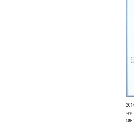
201
сур
хан