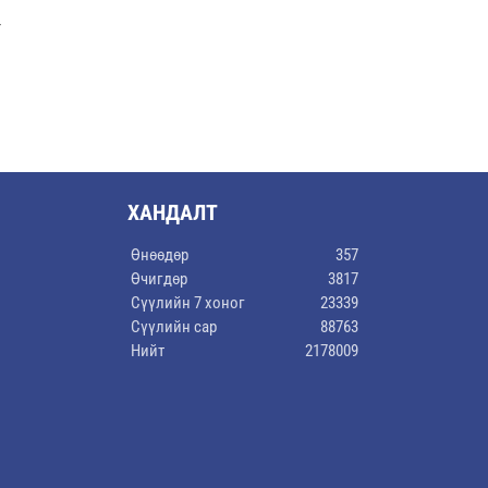
г
ХАНДАЛТ
Өнөөдөр
357
Өчигдөр
3817
Сүүлийн 7 хоног
23339
Сүүлийн сар
88763
Нийт
2178009