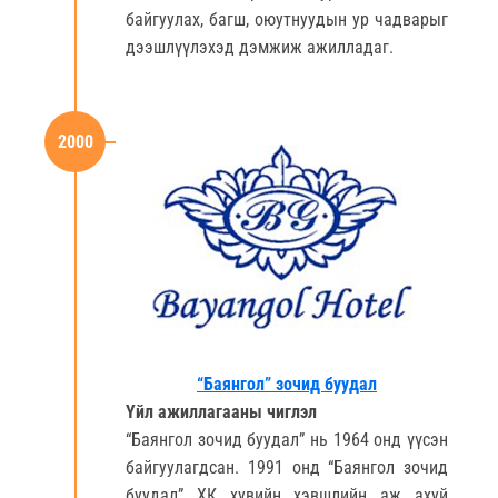
байгуулах, багш, оюутнуудын ур чадварыг
дээшлүүлэхэд дэмжиж ажилладаг.
2000
“Баянгол” зочид буудал
Үйл ажиллагааны чиглэл
“Баянгол зочид буудал” нь 1964 онд үүсэн
байгуулагдсан. 1991 онд “Баянгол зочид
буудал” ХК хувийн хэвшлийн аж ахуй