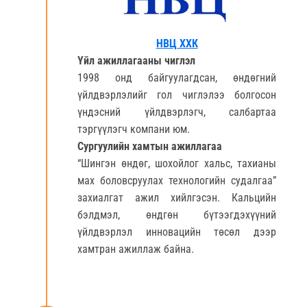
НВЦ ХХК
Үйл ажиллагааны чиглэл
1998 онд байгуулагдсан, өндөгний
үйлдвэрлэлийг гол чиглэлээ болгосон
үндэсний үйлдвэрлэгч, салбартаа
тэргүүлэгч компани юм.
Сургуулийн хамтын ажиллагаа
“Шингэн өндөг, шохойлог хальс, тахианы
мах боловсруулах технологийн судалгаа”
захиалгат ажил хийлгэсэн. Кальцийн
бэлдмэл, өндгөн бүтээгдэхүүний
үйлдвэрлэл инновацийн төсөл дээр
хамтран ажиллаж байна.