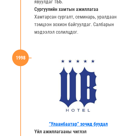
явуулдаг ТББ.
Сургуулийн хамтын ажиллагаа
Хамтарсан сургалт, семинарь, уралдаан
тэмцээн зохион байгуулдаг. Салбарын
мэдээлэл солилцдог.
1998
“Улаанбаатар” зочид буудал
Үйл ажиллагааны чиглэл