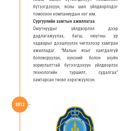
бүтээгдэхүүн, ясны шөл үйлдвэрлэдэг
томоохон компаниудын нэг юм.
Сургуулийн хамтын ажиллагаа
Оюутнуудыг үйлдвэрлэл дээр
дадлагажуулах, багш, оюутны ур
чадварыг дээшлүүлэх чиглэлээр хамтран
ажилладаг. “Малын ясыг хаягдалгүй
боловсруулах, хүнсний болон ахуйн
зориулалттай бүтээгдэхүүн үйлдвэрлэх
технологийн туршилт, судалгаа”
хамтарсан төсөл хэрэгжүүлсэн.
2012