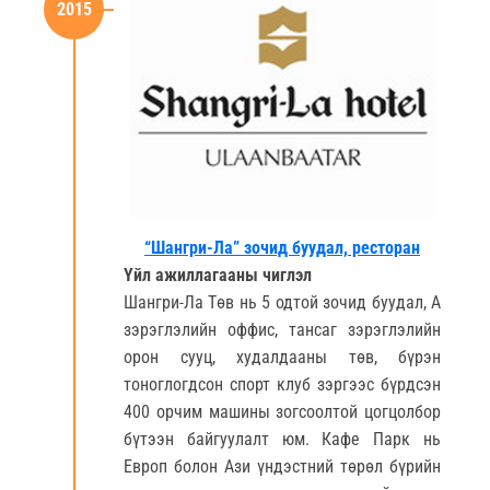
2015
“Шангри-Ла” зочид буудал, ресторан
Үйл ажиллагааны чиглэл
Шангри-Ла Төв нь 5 одтой зочид буудал, А
зэрэглэлийн оффис, тансаг зэрэглэлийн
орон сууц, худалдааны төв, бүрэн
тоноглогдсон спорт клуб зэргээс бүрдсэн
400 орчим машины зогсоолтой цогцолбор
бүтээн байгуулалт юм. Кафе Парк нь
Европ болон Ази үндэстний төрөл бүрийн