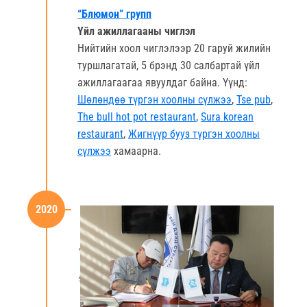
“Блюмон” групп
Үйл ажиллагааны чиглэл
Нийтийн хоол чиглэлээр 20 гаруй жилийн
туршлагатай, 5 брэнд 30 салбартай үйл
ажиллагаагаа явуулдаг байна. Үүнд:
Шөлөндөө түргэн хоолны сүлжээ
,
Tse pub
,
The bull hot pot restaurant
,
Sura korean
restaurant
,
Жигнүүр бууз түргэн хоолны
сүлжээ
хамаарна.
2020