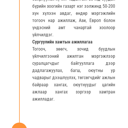
бүрийн зоогийн газарт нэг ээлжинд 50-200
хүн хүлээн авдаг, өндөр мэргэжлийн
тогооч нар ажиллаж, Ази, Европ болон
үндэсний амт чанартай хоолоор
үйлчилдэг.
Сургуулийн хамтын ажиллагаа
Тогооч, зөөгч, зочид буудлын
үйлчилгээний ажилтан мэргэжлээр
суралцагчдыг байгууллага дээр
дадлагажуулах, багш, оюутны ур
чадварыг дээшлүүлэх, төгсөгчдийг ажлын
байраар хангах, оюутнуудыг цагийн
ажлаар хангах зэргээр хамтран
ажилладаг.