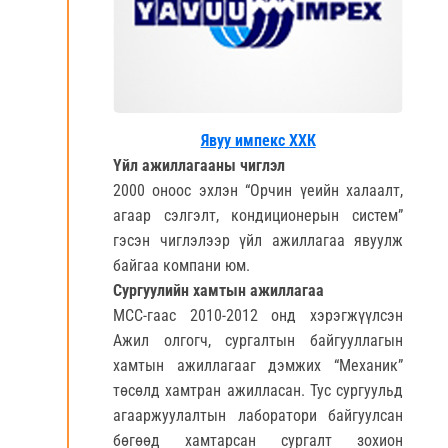
Явуу импекс ХХК
Үйл ажиллагааны чиглэл
2000 оноос эхлэн “Орчин үеийн халаалт,
агаар сэлгэлт, кондиционерын систем”
гэсэн чиглэлээр үйл ажиллагаа явуулж
байгаа компани юм.
Сургуулийн хамтын ажиллагаа
МСС-гаас 2010-2012 онд хэрэгжүүлсэн
Ажил олгогч, сургалтын байгууллагын
хамтын ажиллагааг дэмжих “Механик”
төсөлд хамтран ажилласан. Тус сургуульд
агааржуулалтын лаборатори байгуулсан
бөгөөд хамтарсан сургалт зохион