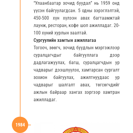
“Улаанбаатар зочид буудал” нь 1959 онд
үүсэн байгуулагдсан. 5 одны зэрэглэлтэй,
450-500 хүн хүлээн авах багтаамжтай
лаунж, ресторан, кофе шоп ажилладаг. 20-
100 хүний хурлын заалтай.
Сургуулийн хамтын ажиллагаа
Тогооч, зөөгч, зочид буудлын мэргэжлээр
суралцагчдыг байгууллага дээр
дадлагажуулах, багш, суралцагчдын ур
чадварыг дээшлүүлэх, хамтарсан сургалт
зохион байгуулах, ажилтнуудаас ур
чадварыг шалгалт авах, төгсөгчдийг
ажлын байраар хангах зэргээр хамтран
ажилладаг.
1984