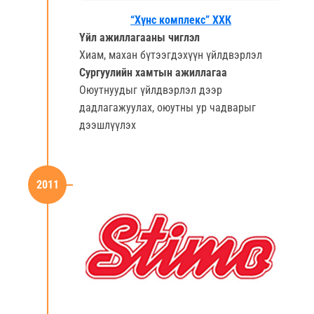
“Хүнс комплекс” ХХК
Үйл ажиллагааны чиглэл
Хиам, махан бүтээгдэхүүн үйлдвэрлэл
Сургуулийн хамтын ажиллагаа
Оюутнуудыг үйлдвэрлэл дээр
дадлагажуулах, оюутны ур чадварыг
дээшлүүлэх
2011