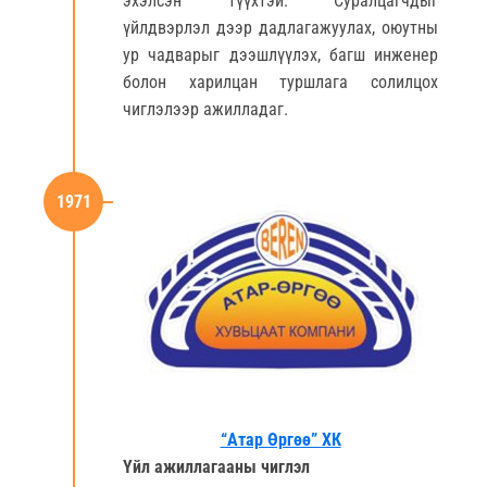
эхэлсэн түүхтэй. Суралцагчдыг
үйлдвэрлэл дээр дадлагажуулах, оюутны
ур чадварыг дээшлүүлэх, багш инженер
болон харилцан туршлага солилцох
чиглэлээр ажилладаг.
1971
“Атар Өргөө” ХК
Үйл ажиллагааны чиглэл