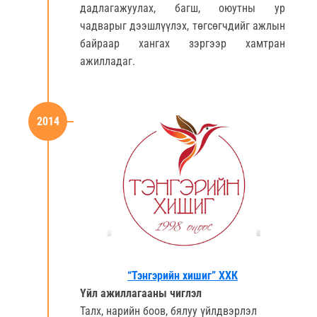
дадлагажуулах, багш, оюутны ур
чадварыг дээшлүүлэх, төгсөгчдийг ажлын
байраар хангах зэргээр хамтран
ажилладаг.
2014
“Тэнгэрийн хишиг” ХХК
Үйл ажиллагааны чиглэл
Талх, нарийн боов, бялуу үйлдвэрлэл