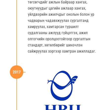
төгсөгчдийг ажлын байраар хангах,
оюутнуудыг цагийн ажлаар хангах,
үйлдвэрийн ажилчдыг онолын болон ур
чадварын чадавхжуулах сургалтанд
хамруулах, хамтарсан туршилт
судалгааны ажлууд гүйцэтгэх, ажил
олгогчийн оролцоотойгоор сургалтын
стандарт, хөтөлбөрийг шинэчлэн
сайжруулах зэргээр хамтран ажилладаг.
2017