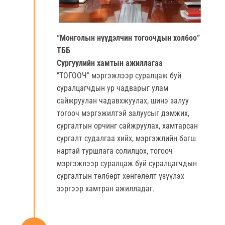
“
Монголын
нүүдэлчин
тогоочдын
холбоо
”
ТББ
Сургуулийн хамтын ажиллагаа
"ТОГООЧ" мэргэжлээр суралцаж буй
суралцагчдын ур чадварыг улам
сайжруулан чадавхжуулах, шинэ залуу
тогооч мэргэжилтэй залуусыг дэмжих,
сургалтын орчинг сайжруулах, хамтарсан
сургалт судалгаа хийх, мэргэжлийн багш
нартай туршлага солилцох, тогооч
мэргэжлээр суралцаж буй суралцагчдын
сургалтын төлбөрт хөнгөлөлт үзүүлэх
зэргээр хамтран ажилладаг.