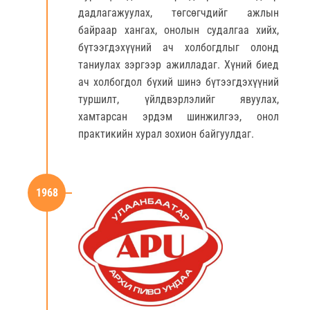
дадлагажуулах, төгсөгчдийг ажлын
байраар хангах, онолын судалгаа хийх,
бүтээгдэхүүний ач холбогдлыг олонд
таниулах зэргээр ажилладаг. Хүний биед
ач холбогдол бүхий шинэ бүтээгдэхүүний
туршилт, үйлдвэрлэлийг явуулах,
хамтарсан эрдэм шинжилгээ, онол
практикийн хурал зохион байгуулдаг.
1968