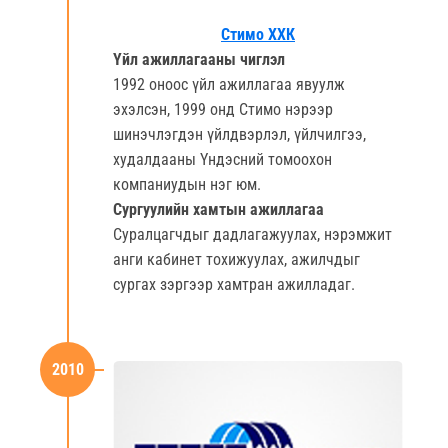
Стимо ХХК
Үйл ажиллагааны чиглэл
1992 оноос үйл ажиллагаа явуулж
эхэлсэн, 1999 онд Стимо нэрээр
шинэчлэгдэн үйлдвэрлэл, үйлчилгээ,
худалдааны Үндэсний томоохон
компаниудын нэг юм.
Сургуулийн хамтын ажиллагаа
Суралцагчдыг дадлагажуулах, нэрэмжит
анги кабинет тохижуулах, ажилчдыг
сургах зэргээр хамтран ажилладаг.
2010