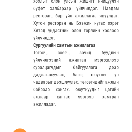
хоолыг олон улсын жишигт нийцүүлэн
буфет хэлбэрээр үйлчилдэг. Наадам
ресторан, бар үйл ажиллагаа явуулдаг.
Хутон ресторан нь Бээжин нугас зэрэг
Хятад үндэстний олон төрлийн хоолоор
үйлчилдэг.
Сургуулийн хамтын ажиллагаа
Тогооч, зөөгч, зочид буудлын
үйлчилгээний ажилтан мэргэжлээр
суралцагчдыг байгууллага дээр
дадлагажуулах, багш, оюутны ур
чадварыг дээшлүүлэх, төгсөгчдийг ажлын
байраар хангах, оюутнуудыг цагийн
ажлаар хангах зэргээр хамтран
ажилладаг.