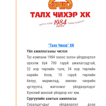
“Талх Чихэр” ХК
Үйл ажиллагааны чиглэл
Тус компани 1984 оноос эхлэн үйлдвэрлэл
эрхэлж буй 700 гаруй ажилагсадтай,
32 нэр төрлийн талх, 34 нэр төрлийн
нарийн боов, 10 гаруй төрлийн
бялуу, мармелад, зөөлөн чихрийн
цуглуулга, жигнэмэг үйлдвэрлэдэг
Хүнсний манлай үйлдвэр нэг юм.
Сургуулийн хамтын ажиллагаа
Суралцагчдыг үйлдвэрлэл дээр