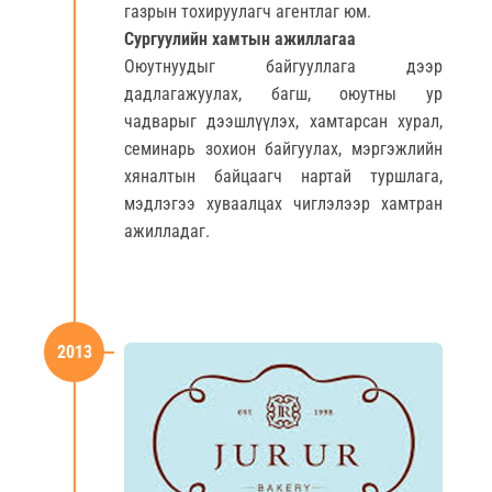
газрын тохируулагч агентлаг юм.
Сургуулийн хамтын ажиллагаа
Оюутнуудыг байгууллага дээр
дадлагажуулах, багш, оюутны ур
чадварыг дээшлүүлэх, хамтарсан хурал,
семинарь зохион байгуулах, мэргэжлийн
хяналтын байцаагч нартай туршлага,
мэдлэгээ хуваалцах чиглэлээр хамтран
ажилладаг.
2013