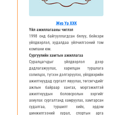
Жүр Үр ХХК
Үйл ажиллагааны чиглэл
1998 онд байгууллагдсан бялуу, бейкэри
үйлдвэрлэл, худалдаа үйлчилгээний том
компани юм.
Сургуулийн хамтын ажиллагаа
Суралцагчдыг үйлдвэрлэл дээр
дадлагажуулах, харилцан туршлага
солилцох, түгээн дэлгэрүүлэх, үйлдвэрийн
ажилтнуудад сургалт явуулах, төгсөгчдийг
ажлын байраар хангах, мэргэжилтэй
ажилтнуудын боловсролын зэргийг
ахиулах сургалтанд хамруулах, хамтарсан
судалгаа, туршилт хийх, эрдэм
шинжилгээний хурал, спортын арга