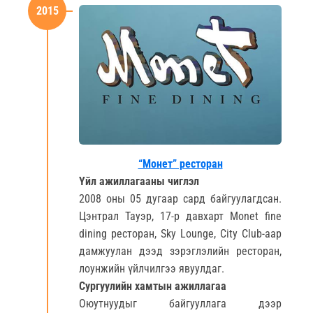
2015
“Монет” ресторан
Үйл ажиллагааны чиглэл
2008 оны 05 дугаар сард байгуулагдсан.
Цэнтрал Тауэр, 17-р давхарт Monet fine
dining ресторан, Sky Lounge, City Club-аар
дамжуулан дээд зэрэглэлийн ресторан,
лоунжийн үйлчилгээ явуулдаг.
Сургуулийн хамтын ажиллагаа
Оюутнуудыг байгууллага дээр