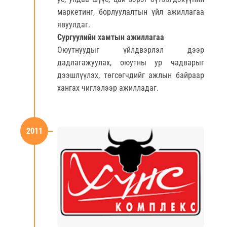
маркетинг, борлуулалтын үйл ажиллагаа
явуулдаг.
Сургуулийн хамтын ажиллагаа
Оюутнуудыг үйлдвэрлэл дээр
дадлагажуулах, оюутны ур чадварыг
дээшлүүлэх, төгсөгчдийг ажлын байраар
хангах чиглэлээр ажилладаг.
2011