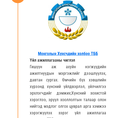
Монголын Хүнсчдийн холбоо ТББ
Үйл ажиллагааны чиглэл
Гишүүн аж ахуйн нэгжүүдийн
ажилтнуудын мэргэжлийг дээшлүүлэх,
давтан сургах. Өмчийн бүх хэвшлийн
хүрээнд хүнсний үйлдвэрлэл, үйлчилгээ
эрхлэгчдийг дэмжих;Хүнсний зохистой
хэрэглээ, эрүүл хооллолтын талаар олон
нийтэд мэдлэг олгох цуврал арга хэмжээ
хэрэгжүүлэх зэрэг үйл ажиллагаа