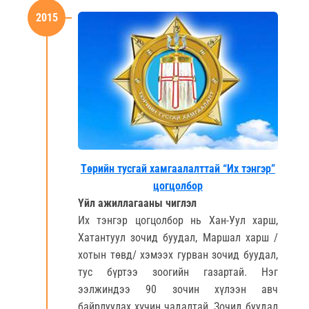
2015
Төрийн тусгай хамгаалалттай “Их тэнгэр”
цогцолбор
Үйл ажиллагааны чиглэл
Их тэнгэр цогцолбор нь Хан-Уул харш,
Хатантуул зочид буудал, Маршал харш /
хотын төвд/ хэмээх гурван зочид буудал,
тус бүртээ зоогийн газартай. Нэг
ээлжиндээ 90 зочин хүлээн авч
байрлуулах хүчин чадалтай. Зочид буудал