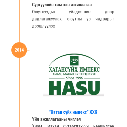
Сургуулийн хамтын ажиллагаа
Оюутнуудыг үйлдвэрлэл дээр
дадлагажуулах, оюутны ур чадварыг
дээшлүүлэх
2014
“Хатан сүйх импекс” ХХК
Үйл ажиллагааны чиглэл
Хиам, махан бүтээгдэхүүн нөөшилсөн