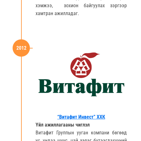
хэмжээ, зохион байгуулах зэргээр
хамтран ажилладаг.
2012
“Витафит Инвест” ХХК
Үйл ажиллагааны чиглэл
Витафит Группын ууган компани бөгөөд
ус, ундаа шүүс, цай зэрэг бүтээгдэхүүний