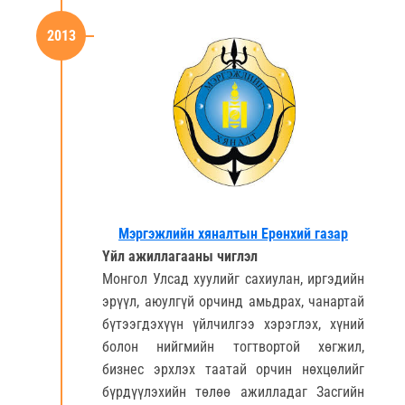
2013
Мэргэжлийн хяналтын Ерөнхий газар
Үйл ажиллагааны чиглэл
Монгол Улсад хуулийг сахиулан, иргэдийн
эрүүл, аюулгүй орчинд амьдрах, чанартай
бүтээгдэхүүн үйлчилгээ хэрэглэх, хүний
болон нийгмийн тогтвортой хөгжил,
бизнес эрхлэх таатай орчин нөхцөлийг
бүрдүүлэхийн төлөө ажилладаг Засгийн