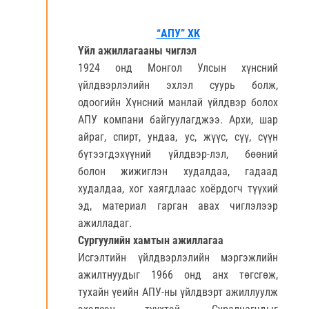
“АПУ” ХК
Үйл ажиллагааны чиглэл
1924 онд Монгол Улсын хүнсний
үйлдвэрлэлийн эхлэл суурь болж,
одоогийн Хүнсний манлай үйлдвэр болох
АПУ компани байгуулагджээ. Архи, шар
айраг, спирт, ундаа, ус, жүүс, сүү, сүүн
бүтээгдэхүүний үйлдвэр-лэл, бөөний
болон жижиглэн худалдаа, гадаад
худалдаа, хог хаягдлаас хоёрдогч түүхий
эд, материал гарган авах чиглэлээр
ажилладаг.
Сургуулийн хамтын ажиллагаа
Исгэлтийн үйлдвэрлэлийн мэргэжлийн
ажилтнуудыг 1966 онд анх төгсгөж,
тухайн үеийн АПУ-ны үйлдвэрт ажиллуулж