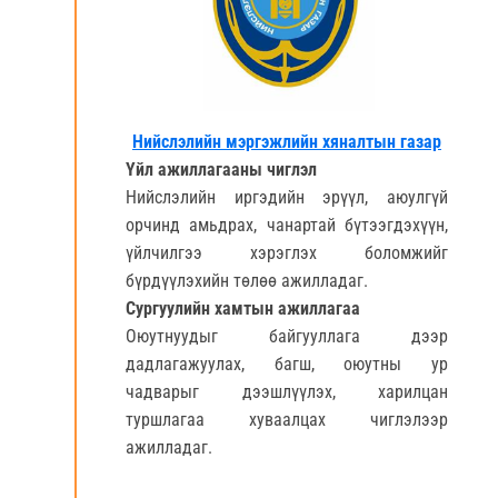
Нийслэлийн мэргэжлийн хяналтын газар
Үйл ажиллагааны чиглэл
Нийслэлийн иргэдийн эрүүл, аюулгүй
орчинд амьдрах, чанартай бүтээгдэхүүн,
үйлчилгээ хэрэглэх боломжийг
бүрдүүлэхийн төлөө ажилладаг.
Сургуулийн хамтын ажиллагаа
Оюутнуудыг байгууллага дээр
дадлагажуулах, багш, оюутны ур
чадварыг дээшлүүлэх, харилцан
туршлагаа хуваалцах чиглэлээр
ажилладаг.