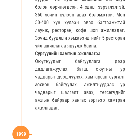
болон өөрчлөгдсөн, 4 одны зэрэглэлтэй,
360 зочин хүлээн авах боломжтой. Мөн
50-400 хүн хүлээн авах багтаамжтай
лаунж, ресторан, кофе шоп ажилладаг.
Зочид буудлын хэмжээнд нийт 5 ресторан
үйл ажиллагаа явуулж байна.
Сургуулийн хамтын ажиллагаа
Оюутнуудыг байгууллага дээр
дадлагажуулах, багш, оюутны ур
чадварыг дээшлүүлэх, хамтарсан сургалт
зохион байгуулах, ажилтнуудаас ур
чадварыг шалгалт авах, төгсөгчдийг
ажлын байраар хангах зэргээр хамтран
ажилладаг.
1999