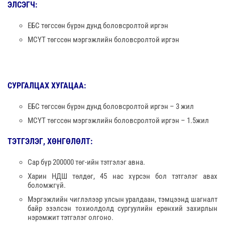
ЭЛСЭГЧ:
ЕБС төгссөн бүрэн дунд боловсролтой иргэн
МСҮТ төгссөн мэргэжлийн боловсролтой иргэн
СУРГАЛЦАХ ХУГАЦАА:
ЕБС төгссөн бүрэн дунд боловсролтой иргэн – 3 жил
МСҮТ төгссөн мэргэжлийн боловсролтой иргэн – 1.5жил
ТЭТГЭЛЭГ, ХӨНГӨЛӨЛТ:
Сар бүр 200000 төг-ийн тэтгэлэг авна.
Харин НДШ төлдөг, 45 нас хүрсэн бол тэтгэлэг авах
боломжгүй.
Мэргэжлийн чиглэлээр улсын уралдаан, тэмцээнд шагналт
байр эзэлсэн тохиолдолд сургуулийн ерөнхий захирлын
нэрэмжит тэтгэлэг олгоно.