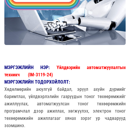
МЭРГЭЖЛИЙН НЭР:
Үйлдвэрийн автоматжуулалтын
техникч
(I
М
-
3119-24
)
МЭРГЭЖЛИЙН ТОДОРХОЙЛОЛТ:
Хөдөлмөрийн аюулгүй байдал, эрүүл ахуйн дүрмийг
баримтлах, үйлдвэрлэлийн газруудын тоног төхөөрөмжийг
ажиллуулах, автоматжуулсан тоног төхөөрөмжийн
програмчлал дээр ажиллах, хөгжүүлэх, электрон тоног
төхөөрөмжийн ажиллагааг хянах зэрэг ур чадварууд
эзэмшинэ.