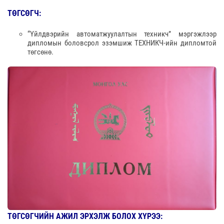
ТӨГСӨГЧ:
“Үйлдвэрийн автоматжуулалтын техникч” мэргэжлээр
дипломын боловсрол эзэмшиж ТЕХНИКЧ-ийн дипломтой
төгсөнө.
ТӨГСӨГЧИЙН АЖИЛ ЭРХЭЛЖ БОЛОХ ХҮРЭЭ: