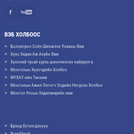
ВЭБ ХОЛБООС
Боловсрол Соёл Шинжлэх Ухааны Яам
Хүнс Хөдөө Аж Ахуйн Яам
Хүнсний тухай хууль шинэчилсэн найруулга
Монголын Хүнсчдийн Холбоо
МҮХАҮ-ийн Танхим
Монголын Ажил Олгогч Эздийн Нэгдсэн Холбоо
Монгол Улсын Хөдөлмөрийн яам
Брэнд бүтээгдэхүүн
Brand book