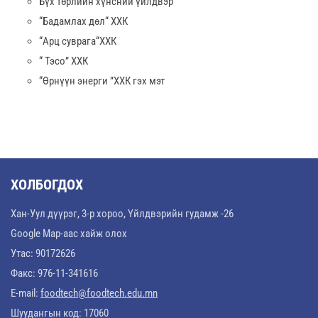
Бүх төрлийн хүнсний үйлдвэр
“Бадамлах дөл“ ХХК
“Арц суврага“ХХК
“ Тэсо” ХХК
“Өрнүүн энерги ”ХХК гэх мэт
ХОЛБОГДОХ
Хан-Уул дүүрэг, 3-р хороо, Үйлдвэрийн гудамж -26
Google Map-аас хайж олох
Утас: 90172626
Факс: 976-11-341616
E-mail:
foodtech@foodtech.edu.mn
Шуудангын код: 17060