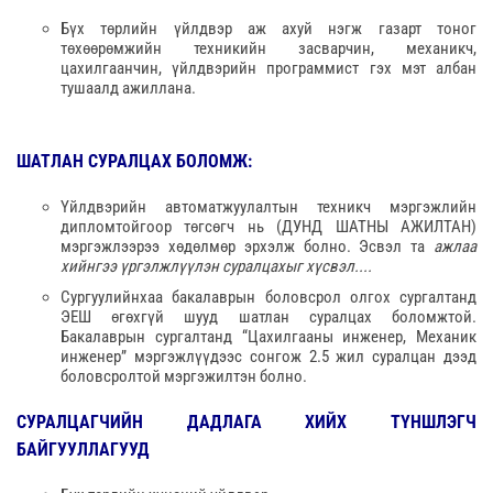
Бүх төрлийн үйлдвэр аж ахуй нэгж газарт тоног
төхөөрөмжийн техникийн засварчин, механикч,
цахилгаанчин, үйлдвэрийн программист гэх мэт албан
тушаалд ажиллана.
ШАТЛАН СУРАЛЦАХ БОЛОМЖ:
Үйлдвэрийн автоматжуулалтын техникч мэргэжлийн
дипломтойгоор төгсөгч нь (ДУНД ШАТНЫ АЖИЛТАН)
мэргэжлээрээ хөдөлмөр эрхэлж болно. Эсвэл та
ажлаа
хийнгээ үргэлжлүүлэн суралцахыг хүсвэл....
Сургуулийнхаа бакалаврын боловсрол олгох сургалтанд
ЭЕШ өгөхгүй шууд шатлан суралцах боломжтой.
Бакалаврын сургалтанд “Цахилгааны инженер, Механик
инженер” мэргэжлүүдээс сонгож 2.5 жил суралцан дээд
боловсролтой мэргэжилтэн болно.
СУРАЛЦАГЧИЙН ДАДЛАГА ХИЙХ ТҮНШЛЭГЧ
БАЙГУУЛЛАГУУД