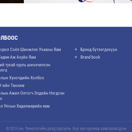
ОЛБООС
срол Соёл Шинжлэх Ухааны Яам
Брэнд бүтээгдэхүүн
Хөдөө Аж Ахуйн Яам
Brand book
ий тухай хууль шинэчилсэн
улга
лын Хүнсчдийн Холбоо
-ийн Танхим
лын Ажил Олгогч Эздийн Нэгдсэн
оо
л Улсын Хөдөлмөрийн яам
© 2015 он, Технологийн дээд сургууль. Бүх эрх хуулиар хамгаалагдсан