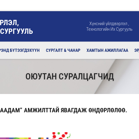
РЛЭЛ,
Хүнсний үйлдвэрлэл ,
Технологийн Их Сургууль
 СУРГУУЛЬ
РЭНД БҮТЭЭГДЭХҮҮН
СУРГАЛТ & ЧАНАР
ХАМТЫН АЖИЛЛАГАА
Э
ОЮУТАН СУРАЛЦАГЧИД
 НААДАМ” АМЖИЛТТАЙ ЯВАГДАЖ ӨНДӨРЛӨЛӨӨ.