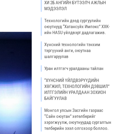
ХИ 2Б АНГИЙН БҮТЭЭЛЧ АЖЛЫН
МЭДЭЭЛЭЛ
Технологийн дээд сургуулийн
оюутнууд “Хатансүйх Импэкс” ХХК-
ийн HASU үйлдвэрт дадлагажив.
Хүнсний технологийн тэнхим
тэргүүний анги, оюутнаа
шалгаруулав
Уран илтгэгч уралдааны тайлан
“ХҮНСНИЙ ҮЙЛДВЭРҮҮДИЙН
ХӨГЖИЛ, ТЕХНОЛОГИЙН ДЭВШИЛ”
ИЛТГЭЛИЙН УРАЛДААН ЗОХИОН
БАЙГУУЛАВ
Монгол улсын Засгийн газраас
“Сайн оюутан” хөтөлбөрийг
хэрэгжүүлж, оюутнуудад сургалтын
төлбөрийн зээл олгохоор боллоо.