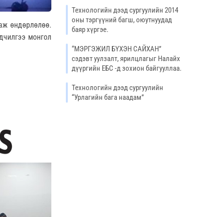
Технологийн дээд сургуулийн 2014
оны тэргүүний багш, оюутнуудад
аж өндөрлөлөө.
баяр хүргэе.
дчилгээ монгол
“МЭРГЭЖИЛ БҮХЭН САЙХАН”
сэдэвт уулзалт, ярилцлагыг Налайх
дүүргийн ЕБС -д зохион байгууллаа.
Технологийн дээд сургуулийн
“Урлагийн бага наадам”