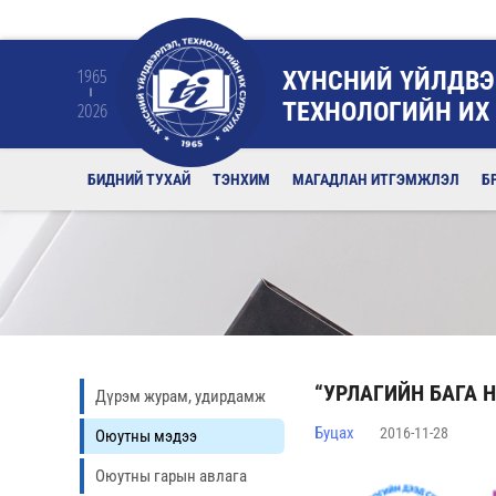
ХҮНСНИЙ ҮЙЛДВЭ
1965
ТЕХНОЛОГИЙН ИХ
2026
БИДНИЙ ТУХАЙ
ТЭНХИМ
МАГАДЛАН ИТГЭМЖЛЭЛ
Б
“УРЛАГИЙН БАГА
Дүрэм журам, удирдамж
Буцах
2016-11-28
Оюутны мэдээ
Оюутны гарын авлага