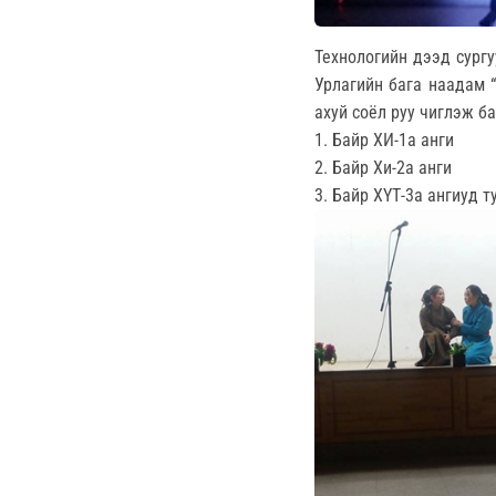
Технологийн дээд сур
Урлагийн бага наадам 
ахуй соёл руу чиглэж б
1. Байр ХИ-1а анги
2. Байр Хи-2а анги
3. Байр ХҮТ-3а ангиуд т