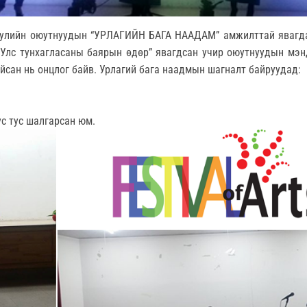
гуулийн оюутнуудын “УРЛАГИЙН БАГА НААДАМ” амжилттай явагд
“Улс тунхагласаны баярын өдөр” явагдсан учир оюутнуудын мэн
айсан нь онцлог байв. Урлагий бага наадмын шагналт байруудад:
ус тус шалгарсан юм.