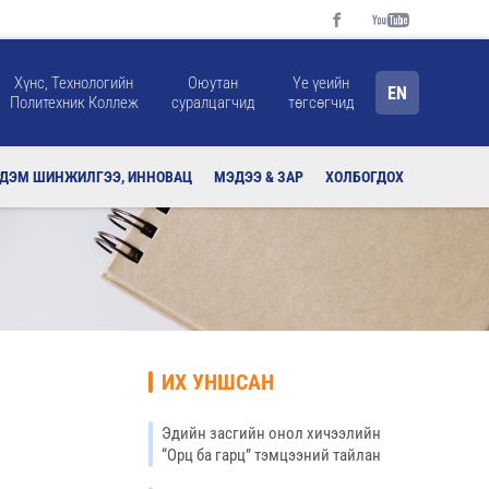
Хүнс, Технологийн
Оюутан
Үе үеийн
EN
Политехник Коллеж
суралцагчид
төгсөгчид
РДЭМ ШИНЖИЛГЭЭ, ИННОВАЦ
МЭДЭЭ & ЗАР
ХОЛБОГДОХ
ИХ УНШСАН
Эдийн засгийн онол хичээлийн
“Орц ба гарц” тэмцээний тайлан