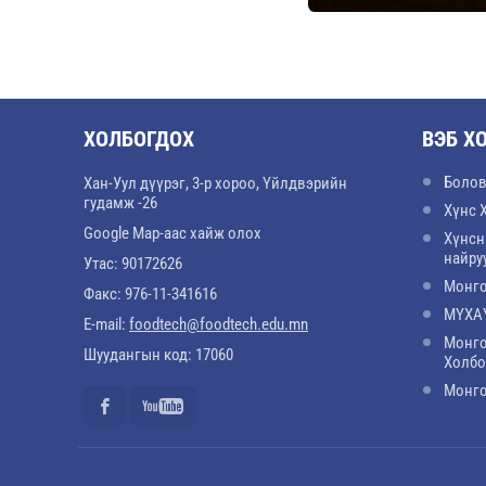
ХОЛБОГДОХ
ВЭБ Х
Болов
Хан-Уул дүүрэг, 3-р хороо, Үйлдвэрийн
гудамж -26
Хүнс 
Google Map-аас хайж олох
Хүнсн
найру
Утас: 90172626
Монго
Факс: 976-11-341616
МҮХАҮ
E-mail:
foodtech@foodtech.edu.mn
Монго
Шуудангын код: 17060
Холб
Монго