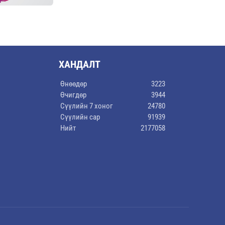
ХАНДАЛТ
Өнөөдөр
3223
Өчигдөр
3944
Сүүлийн 7 хоног
24780
Сүүлийн сар
91939
Нийт
2177058