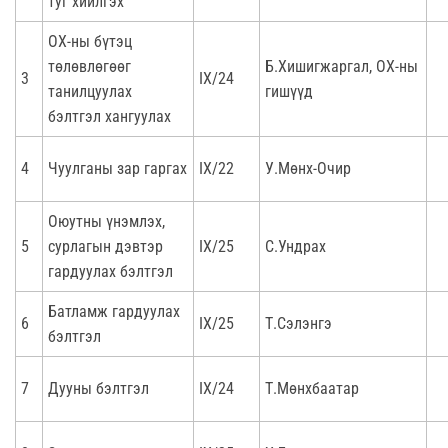
туг хийлгэх
ОХ-ны бүтэц
төлөвлөгөөг
Б.Хишигжаргал, ОХ-ны
3
IX/24
танилцуулах
гишүүд
бэлтгэл хангуулах
4
Чуулганы зар гаргах
IX/22
У.Мөнх-Очир
Оюутны үнэмлэх,
5
сурлагын дэвтэр
IX/25
С.Ундрах
гардуулах бэлтгэл
Батламж гардуулах
6
IX/25
Т.Сэлэнгэ
бэлтгэл
7
Дууны бэлтгэл
IX/24
Т.Мөнхбаатар