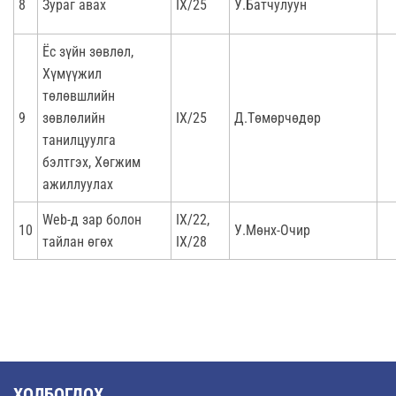
8
Зураг авах
IX/25
У.Батчулуун
Ёс зүйн зөвлөл,
Хүмүүжил
төлөвшлийн
9
зөвлөлийн
IX/25
Д.Төмөрчөдөр
танилцуулга
бэлтгэх, Хөгжим
ажиллуулах
Web-д зар болон
IX/22,
10
У.Мөнх-Очир
тайлан өгөх
IX/28
ХОЛБОГДОХ