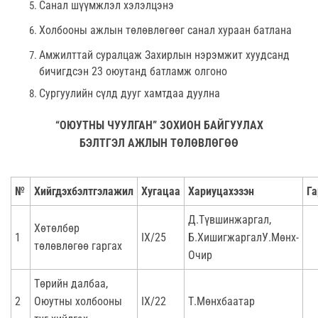
Санал шүүмжлэл хэлэлцэнэ
Холбооны ажлын төлөвлөгөөг санал хураан батлана
Амжилттай суралцаж Захирлын нэрэмжит хуудсанд
бичигдсэн 23 оюутанд батламж олгоно
Сургуулийн сүлд дууг хамтдаа дуулна
“ОЮУТНЫ
ЧУУЛГАН”
ЗОХИОН
БАЙГУУЛАХ
БЭЛТГЭЛ
АЖЛЫН
ТӨЛӨВЛӨГӨӨ
№
Хийгдэхбэлтгэлажил
Хугацаа
Хариуцахэзэн
Га
Д.Түвшинжаргал,
Хөтөлбөр
1
IX/25
Б.ХишигжаргалУ.Мөнх-
төлөвлөгөө гаргах
Очир
Төрийн далбаа,
2
Оюутны холбооны
IX/22
Т.Мөнхбаатар