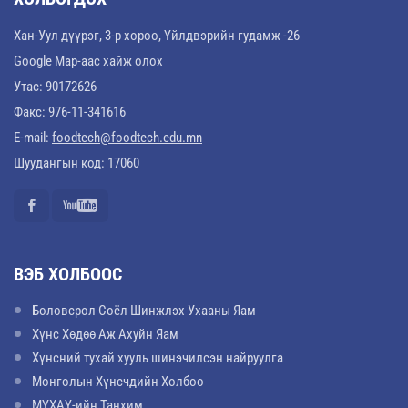
Хан-Уул дүүрэг, 3-р хороо, Үйлдвэрийн гудамж -26
Google Map-аас хайж олох
Утас: 90172626
Факс: 976-11-341616
E-mail:
foodtech@foodtech.edu.mn
Шуудангын код: 17060
ВЭБ ХОЛБООС
Боловсрол Соёл Шинжлэх Ухааны Яам
Хүнс Хөдөө Аж Ахуйн Яам
Хүнсний тухай хууль шинэчилсэн найруулга
Монголын Хүнсчдийн Холбоо
МҮХАҮ-ийн Танхим