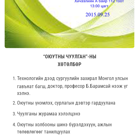
“ОЮУТНЫ
ЧУУЛГАН”
-
НЫ
ХӨТӨЛБӨР
Технологийн дээд сургуулийн захирал Монгол улсын
доктор, професор Б.Барамсай нээж үг
гавъяат багш,
хэлнэ.
Оюутны үнэмлэх, сурлагын дэвтэр гардуулана
Чуулганы журамаа хэлэлцэнэ
Оюутны холбооны шинэ бүрэлдэхүүн, ажлын
төлөвлөгөөг танилцуулах