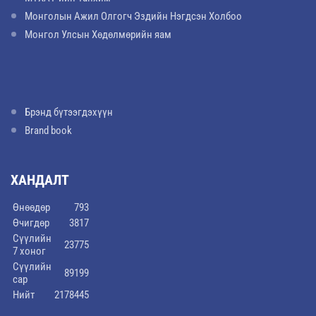
Монголын Ажил Олгогч Эздийн Нэгдсэн Холбоо
Монгол Улсын Хөдөлмөрийн яам
Брэнд бүтээгдэхүүн
Brand book
ХАНДАЛТ
Өнөөдөр
793
Өчигдөр
3817
Сүүлийн
23775
7 хоног
Сүүлийн
89199
сар
Нийт
2178445