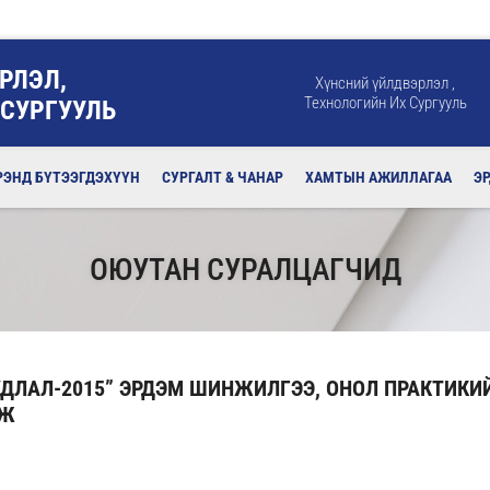
РЛЭЛ,
Хүнсний үйлдвэрлэл ,
Технологийн Их Сургууль
 СУРГУУЛЬ
РЭНД БҮТЭЭГДЭХҮҮН
СУРГАЛТ & ЧАНАР
ХАМТЫН АЖИЛЛАГАА
Э
ОЮУТАН СУРАЛЦАГЧИД
ДЛАЛ-2015” ЭРДЭМ ШИНЖИЛГЭЭ, ОНОЛ ПРАКТИКИ
МЖ