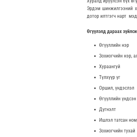
Хуралд ирүүлсэн бүх өгү
Эрдэм шинжилгээний ху
дотор илтгэгч нарт мэд
Өгүүлэлд дараах зүйлси
Өгүүллийн нэр
Зохиогчийн нэр, а
Хураангуй
Түлхүүр үг
Оршил, үндэслэл
Өгүүллийн үндсэн 
Дүгнэлт
Ишлэл татсан ном
Зохиогчийн тухай