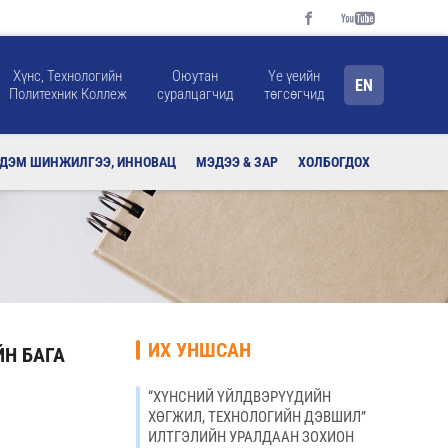
Хүнс, Технологийн
Оюутан
Үе үеийн
EN
Политехник Коллеж
суралцагчид
төгсөгчид
РДЭМ ШИНЖИЛГЭЭ, ИННОВАЦ
МЭДЭЭ & ЗАР
ХОЛБОГДОХ
ИХ УНШСАН
ЙН БАГА
“ХҮНСНИЙ ҮЙЛДВЭРҮҮДИЙН
ХӨГЖИЛ, ТЕХНОЛОГИЙН ДЭВШИЛ”
ИЛТГЭЛИЙН УРАЛДААН ЗОХИОН