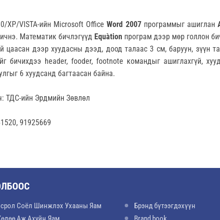
0/ХР/VISTA-ийн Microsoft Office
Word 2007
программыг ашиглан
бичнэ. Математик бичлэгүүд
Equàtion
програм дээр мөр голлон би
 цаасан дээр хуудасны дээд, доод талаас 3 см, баруун, зүүн та
йг бичихдээ header, fooder, footnote командыг ашиглахгүй, ху
уулгыг 6 хуудсанд багтаасан байна.
ч: ТДС-ийн Эрдмийн Зөвлөл
51520, 91925669
ОЛБООС
срол Соёл Шинжлэх Ухааны Яам
Брэнд бүтээгдэхүүн
Хөдөө Аж Ахуйн Яам
Brand book