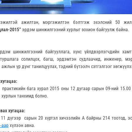
гэжилтэй ажилтан, мэргэжилтэн бэлтгэж эхэлсний 50 жил
длал-201
5
”
эрдэм шинжилгээний хурлыг зохион байгуулж байна.
эрдэм шинжилгээний байгууллага, хүнс үйлдвэрлэгчдийн хам
 туршлага солилцох, багш, эрдэмтэн судлаачид, инженер, мэ
ажлын үр дүнг танилцуулах, тэдний бүтээлч сэтгэлгээг хөгжүүлэ
 хугацаа:
 практикийн бага хурал 2015 оны 12 дугаар сарын 09-ний 15.00
н хурлын танхимд болно.
авах хугацаа:
 11 дүгээр сарын 20 хүртэл хичээлийн А байрны 214 тоотод, э
-аар
хүлээн авна.