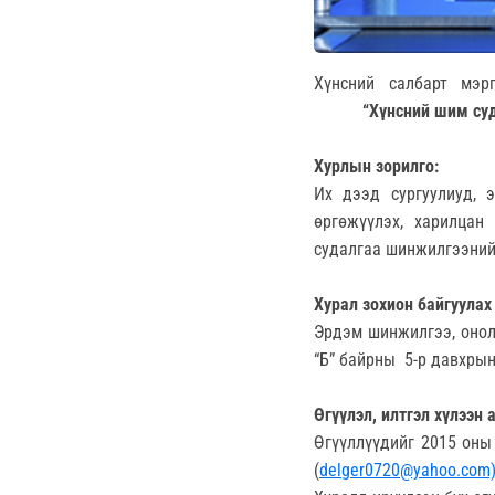
Хүнсний салбарт мэр
“
Хүнсний шим су
Хурлын зорилго:
Их дээд сургуулиуд, 
өргөжүүлэх, харилцан
судалгаа шинжилгээний 
Хурал зохион байгуулах
Эрдэм шинжилгээ, онол
“Б” байрны 5-р давхры
Өгүүлэл, илтгэл хүлээн 
Өгүүллүүдийг 2015 оны
(
delger0720@yahoo.com)