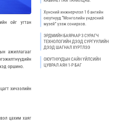
КАБИНЕТТАЙ ТАНИЛЦАВ.
Хүнсний инжнерчлэл 1 б ангийн
оюутнууд “Монголийн үндэсний
ийн ойг угтан
музей” үзэж сонирхов.
ЭРДМИЙН БАЯРААР 3 СУРАГЧ
ТЕХНОЛОГИЙН ДЭЭД СУРГУУЛИЙН
ДЭЭД ШАГНАЛ ХҮРТЛЭЭ
тын ажиллагааг
ргэжилтнүүдийн
ОЮУТНУУДЫН САЙН ҮЙЛСИЙН
ЦУВРАЛ АЯН 1-Р БАГ
хэд оршино.
 цагт хичээлийн
свэл цахим хаяг