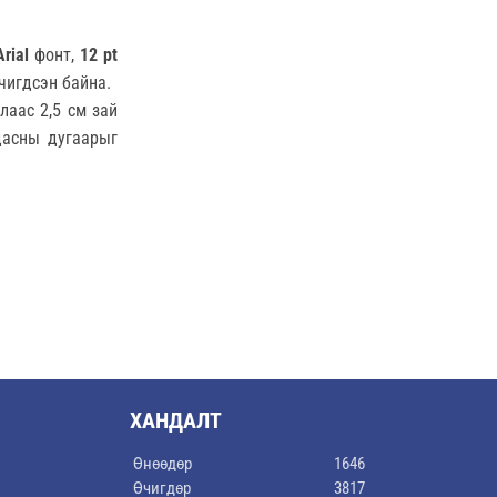
Arial
фонт,
12 pt
чигдсэн байна.
лаас 2,5 см зай
удасны дугаарыг
ХАНДАЛТ
Өнөөдөр
1646
Өчигдөр
3817