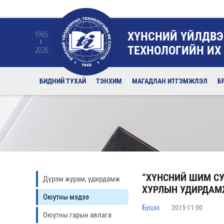
ХҮНСНИЙ ҮЙЛДВЭ
1965
ТЕХНОЛОГИЙН ИХ
2026
БИДНИЙ ТУХАЙ
ТЭНХИМ
МАГАДЛАН ИТГЭМЖЛЭЛ
Б
“ХҮНСНИЙ ШИМ СУ
Дүрэм журам, удирдамж
ХУРЛЫН УДИРДА
Оюутны мэдээ
Буцах
2015-11-30
Оюутны гарын авлага