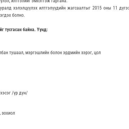
үлэл, илтгэлийг эмхэтгэж гаргана.
ралд хэлэлцүүлэх илтгэлүүдийн жагсаалтыг 2015 оны 11 дүгэ
эгдэх болно.
йг тусгасан байна. Үүнд:
лбан тушаал, мэргэшлийн болон эрдмийн зэрэг, цол
хэсэг /үр дүн/
, зохиол