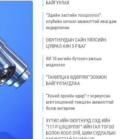
БАЙГУУЛАВ
“Эдийн засгийн тооцоолол”
клубийн хичээл амжилттай явагдаж
өндөрлөлөө.
ОЮУТНУУДЫН САЙН ҮЙЛСИЙН
ЦУВРАЛ АЯН 3-Р БАГ
ХИ 1б ангийн бүтээлч ажлын
мэдээлэл
“ТАНИЛЦАХ ӨДӨРЛӨГ”ЗОХИОН
БАЙГУУЛАГДЛАА
“Хүний эрхийн өдөр”-т зориулсан
мэтгэлцээний тэмцээн амжилттай
болж өнгөрлөө
ХҮТИС-ИЙН ОЮУТНУУД СХД-ИЙН
“117-Р ЦЭЦЭРЛЭГ”-ИЙН ГАЛ ТОГОО
БОЛОН ХООЛ ЗҮЙ, ШИМ СУДЛАЛЫН