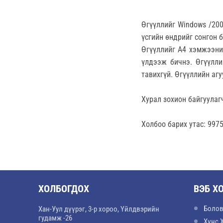
Өгүүллийг Windows /200
үсгийн өндрийг сонгон 
Өгүүллийг А4 хэмжээний
үлдээж бичнэ. Өгүүлли
тавихгүй. Өгүүллийн аг
Хурал зохион байгуулаг
Холбоо барих утас: 997
ХОЛБОГДОХ
ВЭБ Х
Болов
Хан-Уул дүүрэг, 3-р хороо, Үйлдвэрийн
гудамж -26
Хүнс 