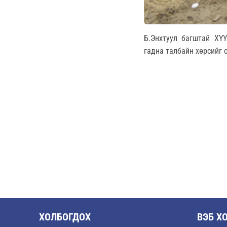
Б.Энхтуул багштай ХҮҮ
гадна талбайн хөрсийг 
ХОЛБОГДОХ
ВЭБ Х