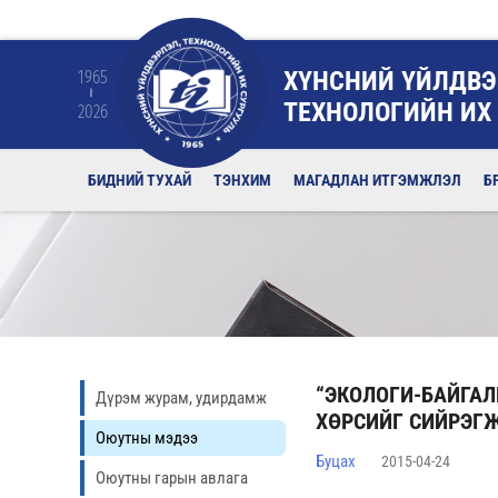
ХҮНСНИЙ ҮЙЛДВЭ
1965
ТЕХНОЛОГИЙН ИХ
2026
БИДНИЙ ТУХАЙ
ТЭНХИМ
МАГАДЛАН ИТГЭМЖЛЭЛ
Б
“ЭКОЛОГИ-БАЙГАЛ
Дүрэм журам, удирдамж
ХӨРСИЙГ СИЙРЭГ
Оюутны мэдээ
Буцах
2015-04-24
Оюутны гарын авлага