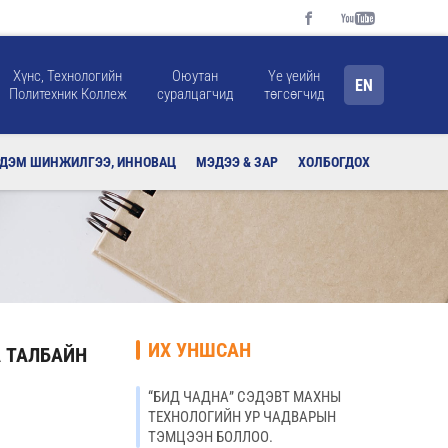
Хүнс, Технологийн
Оюутан
Үе үеийн
EN
Политехник Коллеж
суралцагчид
төгсөгчид
РДЭМ ШИНЖИЛГЭЭ, ИННОВАЦ
МЭДЭЭ & ЗАР
ХОЛБОГДОХ
ИХ УНШСАН
А ТАЛБАЙН
“БИД ЧАДНА” СЭДЭВТ МАХНЫ
ТЕХНОЛОГИЙН УР ЧАДВАРЫН
ТЭМЦЭЭН БОЛЛОО.