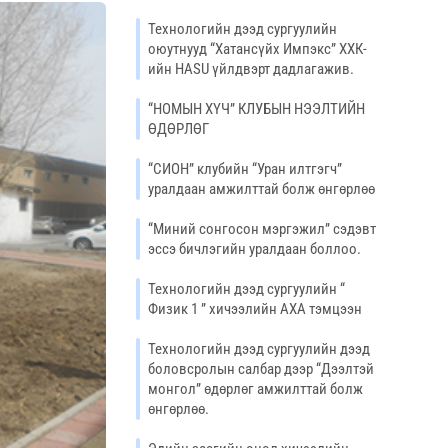
Технологийн дээд сургуулийн
оюутнууд “Хатансүйх Импэкс” ХХК-
ийн HASU үйлдвэрт дадлагажив.
“НОМЫН ХҮЧ” КЛУБЫН НЭЭЛТИЙН
ӨДӨРЛӨГ
“СИОН” клубийн “Уран илтгэгч”
уралдаан амжилттай болж өнгөрлөө
“Миний сонгосон мэргэжил” сэдэвт
эссэ бичлэгийн уралдаан боллоо.
Технологийн дээд сургуулийн “
Физик 1 ” хичээлийн АХА тэмцээн
Технологийн дээд сургуулийн дээд
боловсролын салбар дээр “Дээлтэй
монгол” өдөрлөг амжилттай болж
өнгөрлөө.