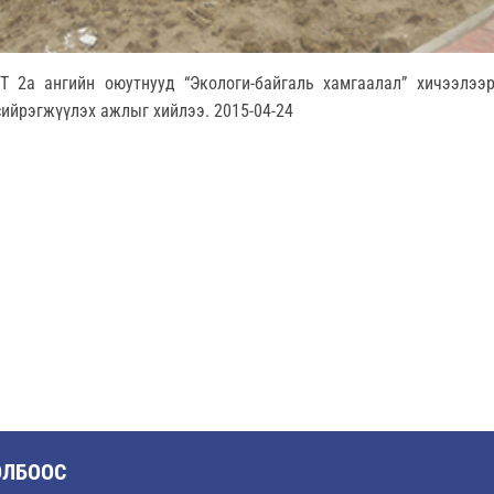
Т 2а ангийн оюутнууд “Экологи-байгаль хамгаалал” хичээлээр
сийрэгжүүлэх ажлыг хийлээ. 2015-04-24
ОЛБООС