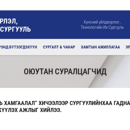
РЛЭЛ,
Хүнсний үйлдвэрлэл ,
Технологийн Их Сургууль
 СУРГУУЛЬ
РЭНД БҮТЭЭГДЭХҮҮН
СУРГАЛТ & ЧАНАР
ХАМТЫН АЖИЛЛАГАА
Э
ОЮУТАН СУРАЛЦАГЧИД
Ь ХАМГААЛАЛ” ХИЧЭЭЛЭЭР СУРГУУЛИЙНХАА ГАДН
ЖҮҮЛЭХ АЖЛЫГ ХИЙЛЭЭ.