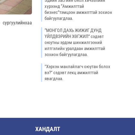
Эдийн засгийн онол хичээлийн
хүрээнд “Амжилттай
бизнес”тэмцээн амжилттай зохион
байгуулагдлаа.
 сургуулийнхаа
“МОНГОЛ ДАХЬ ЖИЖИГ ДУНД
ҮЙЛДВЭРИЙН ХӨГЖИЛ” сэдэвт
оюутны эрдэм шинжилгээний
илтгэлийн уралдаан амжилттай
зохион байгуулагдлаа.
"Хэрхэн манлайлагч оюутан болох
вэ?" сэдэвт лекц амжилттай
явагдлаа.
ХАНДАЛТ