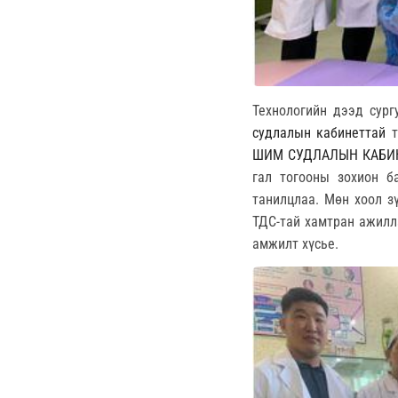
Технологийн дээд сур
судлалын кабинеттай
т
ШИМ СУДЛАЛЫН КАБИ
гал тогооны зохион ба
танилцлаа. Мөн хоол з
ТДС-тай хамтран ажилл
амжилт хүсье.