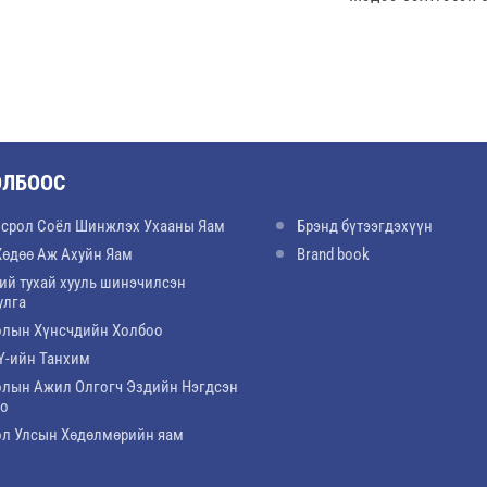
ОЛБООС
срол Соёл Шинжлэх Ухааны Яам
Брэнд бүтээгдэхүүн
Хөдөө Аж Ахуйн Яам
Brand book
ий тухай хууль шинэчилсэн
улга
лын Хүнсчдийн Холбоо
-ийн Танхим
лын Ажил Олгогч Эздийн Нэгдсэн
оо
л Улсын Хөдөлмөрийн яам