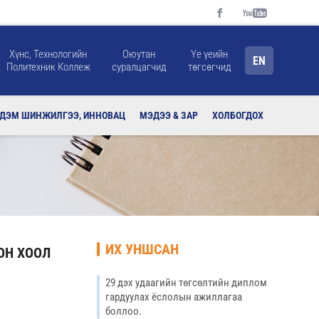
Хүнс, Технологийн
Оюутан
Үе үеийн
EN
Политехник Коллеж
суралцагчид
төгсөгчид
РДЭМ ШИНЖИЛГЭЭ, ИННОВАЦ
МЭДЭЭ & ЗАР
ХОЛБОГДОХ
ИХ УНШСАН
ОН ХООЛ
29 дэх удаагийн төгсөлтийн диплом
гардуулах ёслолын ажиллагаа
боллоо.