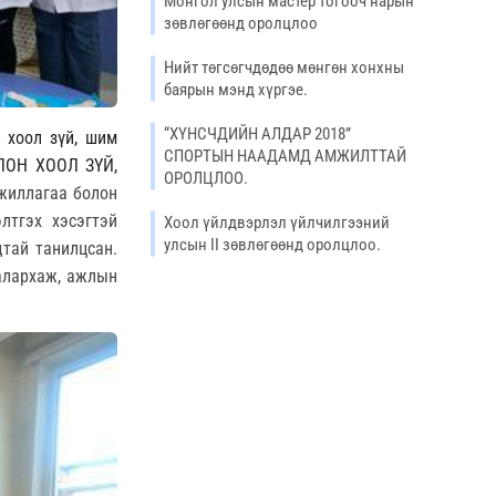
Монгол улсын мастер тогооч нарын
зөвлөгөөнд оролцлоо
Нийт төгсөгчдөдөө мөнгөн хонхны
баярын мэнд хүргэе.
“ХҮНСЧДИЙН АЛДАР 2018”
н хоол зүй, шим
СПОРТЫН НААДАМД АМЖИЛТТАЙ
ЛОН ХООЛ ЗҮЙ,
ОРОЛЦЛОО.
ажиллагаа болон
лтгэх хэсэгтэй
Хоол үйлдвэрлэл үйлчилгээний
улсын II зөвлөгөөнд оролцлоо.
дтай танилцсан.
алархаж, ажлын