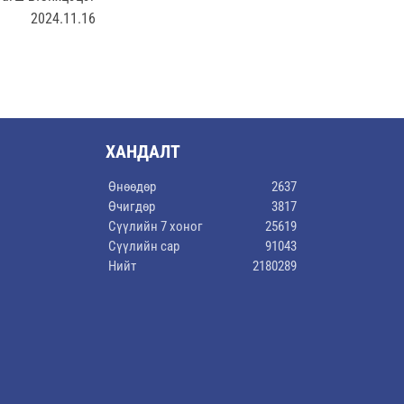
2024.11.16
ХАНДАЛТ
Өнөөдөр
2637
Өчигдөр
3817
Сүүлийн 7 хоног
25619
Сүүлийн сар
91043
Нийт
2180289