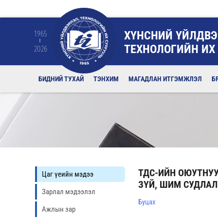
ХҮНСНИЙ ҮЙЛДВЭ
1965
ТЕХНОЛОГИЙН ИХ
2026
БИДНИЙ ТУХАЙ
ТЭНХИМ
МАГАДЛАН ИТГЭМЖЛЭЛ
Б
ТДС-ИЙН ОЮУТНУУ
Цаг үеийн мэдээ
ЗҮЙ, ШИМ СУДЛА
Зарлал мэдээлэл
Буцах
Ажлын зар