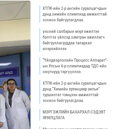
ХТПК-ийн 2-р ангийн суралцагчдын
дунд химийн олимпиад амжилттай
зохион байгуулагдлаа.
үнсний салбарын мэргэжилтэн
бэлтгэх үйлсэд хамтран ажиллагч
байгууллагууддаа талархал
илэрхийллээ
“Үйлдвэрлэлийн Процесс Аппарат”-
ын Улсын 6-р олимпиадад ТДС-ийн
оюутнууд тэргүүллээ.
ХТПК-ийн 2-р ангийн суралцагчдын
дунд “Химийн ертөнцөөр аялья”
туршилтат тэмцээн амжилттай
зохион байгуулагдлаа.
МЭРГЭЖЛИЙН БАХАРХАЛ СЭДЭВТ
ЯРИЛЦЛАГА