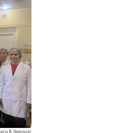
багш Б.Энхцэцэг