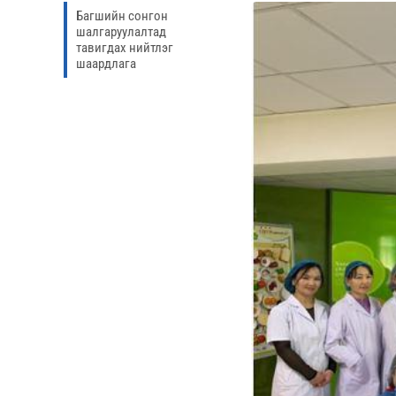
Багшийн сонгон
шалгаруулалтад
тавигдах нийтлэг
шаардлага