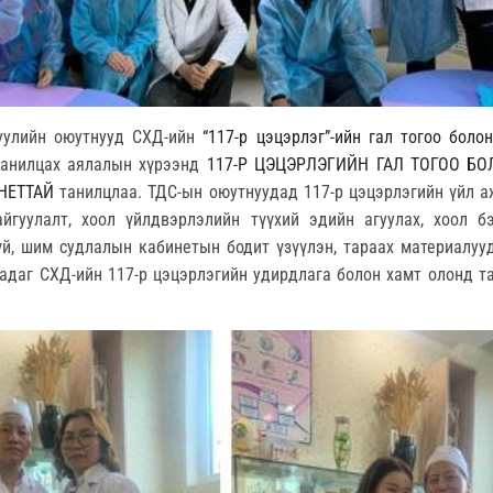
гуулийн оюутнууд СХД-ийн
“117-р цэцэрлэг”-ийн гал тогоо боло
анилцах аялалын хүрээнд
117-Р ЦЭЦЭРЛЭГИЙН ГАЛ ТОГОО БО
НЕТТАЙ
танилцлаа. ТДС-ын оюутнуудад 117-р цэцэрлэгийн үйл 
йгуулалт, хоол үйлдвэрлэлийн түүхий эдийн агуулах, хоол бэ
үй, шим судлалын кабинетын бодит үзүүлэн, тараах материалуу
адаг СХД-ийн 117-р цэцэрлэгийн удирдлага болон хамт олонд т