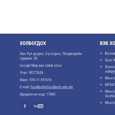
ХОЛБОГДОХ
ВЭБ Х
Болов
Хан-Уул дүүрэг, 3-р хороо, Үйлдвэрийн
гудамж -26
Хүнс 
Google Map-аас хайж олох
Хүнсн
найру
Утас: 90172626
Монго
Факс: 976-11-341616
МҮХАҮ
E-mail:
foodtech@foodtech.edu.mn
Монго
Шуудангын код: 17060
Холб
Монго