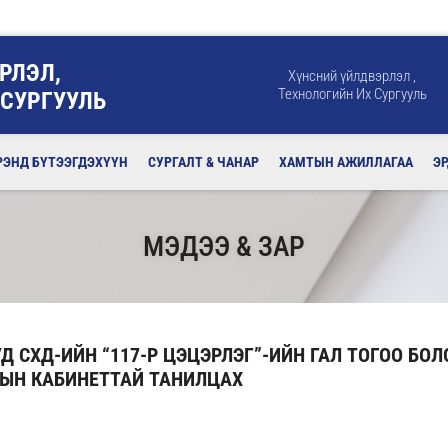
РЛЭЛ,
Хүнсний үйлдвэрлэл ,
Технологийн Их Сургууль
 СУРГУУЛЬ
РЭНД БҮТЭЭГДЭХҮҮН
СУРГАЛТ & ЧАНАР
ХАМТЫН АЖИЛЛАГАА
Э
МЭДЭЭ & ЗАР
Д СХД-ИЙН “117-Р ЦЭЦЭРЛЭГ”-ИЙН ГАЛ ТОГОО БОЛ
ЛЫН КАБИНЕТТАЙ ТАНИЛЦАХ