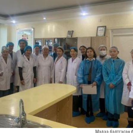
Мэдээ бэлтгэсэн 