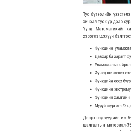
Тус бүтээлийн үзэсгэл
хичээл тус бүр дээр су
Үүнд: Математикийн хи
хэрэглэгдэхүүн бэлтгэс
Функцийн уламжлал
Давхар ба зэрэгт ф
Уламжлалыг ойролц
Функц шинжлэх схе
Функцийн өсөх буур
Функцийн экстремум
Функцийн хамгийн их
Муруй шүргэгч /2 ц
Дээрх сэдвүүдийн иж бү
шалгалтын материал-35