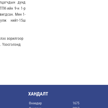
алцагчдын дунд
ТПК-ийн 9-н 1-р
вигдсан. Мөн 1-
руулж нийт-15ш
үлэх зорилгоор
. Үзэсгэлэнд
ХАНДАЛТ
Өнөөдөр
1675