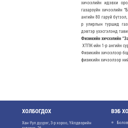
хичээлийн идэвхи оро
газарзүйн хичээлийн “
ангийн 80 гаруй бүтээл,
р улирлын туршид газ
дэвтэр үзэсгэлэнд тави
Физикийн хичээлийн “За
ХТПК-ийн 1-р ангийн су
Физикийн хичээлээр бод
физикийн хичээлээр ний
ХОЛБОГДОХ
ВЭБ Х
Болов
Хан-Уул дүүрэг, 3-р хороо, Үйлдвэрийн
гудамж -26