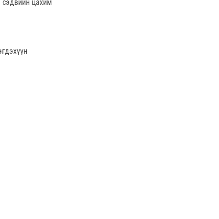
г сэдвийн цахим
эгдэхүүн