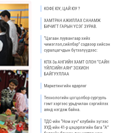
КОФЕ ЮУ, ЦАЙ ЮУ ?
ХАМТРАН АЖИЛЛАХ САНАМЖ
БИЧИГТ ГАРЫН ҮСЭГ ЗУРАВ.
“Цагаан луувангаар хийх
чимэглэл,сийлбэр” сэдвээр хийсэн
суралцагчдын бүтээлүүдээс:
КПХ-3а АНГИЙН ХАМТ ОЛОН “САЙН
ҮЙЛСИЙН АЯН” ЗОХИОН
БАЙГУУЛЛАА
Маркетингийн өдөрлөг
Технологийн цогцолбор сургууль
гэмт хэргээс урьдчилан сэргийлэх
аянд нэгдэж байна.
ТДС-ийн “Ном хүч” клубийн зүгээс
ХУД-ийн 41-р цэцэрлэгийн бага “А”