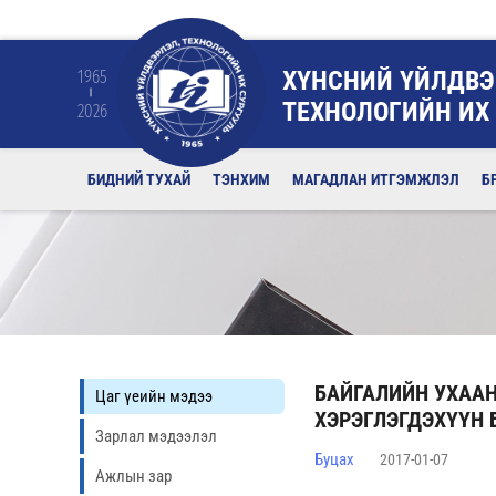
ХҮНСНИЙ ҮЙЛДВЭ
1965
ТЕХНОЛОГИЙН ИХ
2026
БИДНИЙ ТУХАЙ
ТЭНХИМ
МАГАДЛАН ИТГЭМЖЛЭЛ
Б
БАЙГАЛИЙН УХАА
Цаг үеийн мэдээ
ХЭРЭГЛЭГДЭХҮҮН 
Зарлал мэдээлэл
Буцах
2017-01-07
Ажлын зар