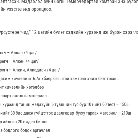
бэлтгэсэн. Мэдээлэл зүйн багш Төмөрчөдөртэй хамтран энэ бүлэ
ийн үзэсгэлэнд оролцлоо.
үрсустөрөгчид” 12 цагийн бүлэг сэдвийн хүрээнд иж бүрэн хэрэгл
өгч – Алкан /4 цаг/
рөгч – Алкен /4 цаг/
рөгч – Алкин, Алкадиен /4 цаг/
цахим хичээлийг Б.Анхбаяр багштай хамтран хийж бэлтгэсэн.
ит хичээлийн хөтөлбөр
талаарх онолын материал
 хүрээнд танин мэдэхүйн 6 түвшний тус бүр 10 нийт 60 тест – 150ш
5 нийт 30 бие дааж гүйцэтгэх даалгавар буюу тараах материал –210ш
хийлсэн 20 видео бичлэг
э бодлого бодох аргачлал