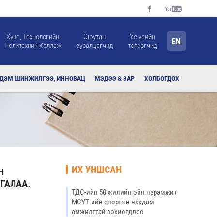
Хүнс, Технологийн
Оюутан
Үе үеийн
EN
Политехник Коллеж
суралцагчид
төгсөгчид
РДЭМ ШИНЖИЛГЭЭ, ИННОВАЦ
МЭДЭЭ & ЗАР
ХОЛБОГДОХ
ИХ УНШСАН
Н
ГАЛАА.
ТДС-ийн 50 жилийн ойн нэрэмжит
МСҮТ-ийн спортын наадам
амжилттай зохиогдлоо