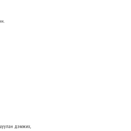
эн.
шуулан дэмжих,