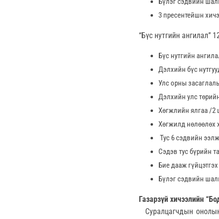
Бүлэг сэдвийн шал
3 пресентейшн хич
“Бүс нутгийн ангилал” 
Бүс нутгийн ангилал
Дэлхийн бүс нутгууд
Улс орны засаглалы
Дэлхийн улс төрийн
Хөгжлийн ялгаа /2 
Хөгжилд нөлөөлөх х
Тус 6 сэдвийн ээл
Сэдэв тус бүрийн 
Бие дааж гүйцэтгэ
Бүлэг сэдвийн шал
Газарзүй хичээлийн “Бод
Суралцагчдын онолын 