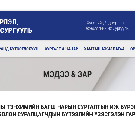
РЛЭЛ,
Хүнсний үйлдвэрлэл ,
Технологийн Их Сургууль
 СУРГУУЛЬ
РЭНД БҮТЭЭГДЭХҮҮН
СУРГАЛТ & ЧАНАР
ХАМТЫН АЖИЛЛАГАА
Э
МЭДЭЭ & ЗАР
НЫ ТЭНХИМИЙН БАГШ НАРЫН СУРГАЛТЫН ИЖ БҮРЭ
БОЛОН СУРАЛЦАГЧДЫН БҮТЭЭЛИЙН ҮЗЭСГЭЛЭН ГАР