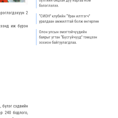
бүлгийн бяцхан дүү нартаа ном
бэлэглэлээ.
эрэглэгдэхүүн 2
“СИОН” клубийн “Уран илтгэгч”
уралдаан амжилттай болж өнгөрлөө
рээнд иж бүрэн
Олон улсын эмэгтэйчүүдийн
баярыг угтан “Бүсгүйчүүд” тэмцээн
зохион байгуулагдлаа.
, бүлэг сэдвийн
р 240 бодлого,