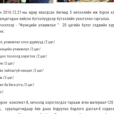
эн 2016.12.21-ны өдөр явагдсан бөгөөд 5 хичээлийн иж бүрэн х
ралцагчдын хийсэн бүтээлүүдээр бүтээлийн үзэсгэлэн гаргалаа.
чээлээр - “Функцийн уламжлал ” 20 цагийн бүлэг сэдвийн хү
эн.
, уламжлал олох дүрмүүд /2 цаг/
ункцийн уламжлал /2 цаг/
оо тоололд хэрэглэх /2 цаг/
м /2 цаг/
ах зайлшгүй нөхцөл /2 цаг/
 /2 цаг/
 ба бага утга /2 цаг/
аг/
рэн конспект-8, хичээлд хэрэглэгдэх тарааж өгөх материал-120 
, суралцагчидаар бие даан бодуулах бодлого дасгал-4 сэдвээ