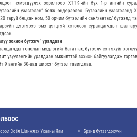
лцоог нэмэгдүүлэх зорилгоор ХТПК-ийн бүх 1-р ангийн сур
Бүтээлийн үзэсгэлэн” болж өндөрлөлөө. Бүтээлийн үзэсгэлэнд Х
 20 гаруй бяцхан ном, 50 орчим бүтээлийн сан/хавтас/ бүтээлд та
арзүйн дэвтэрээ эмх цэгцтэй хөтөлсөн суралцагчдыг шалга
гдсан.
луу зохион бүтээгч” уралдаан
ралцагчдын онолын мэдлэгийг бататгах, бүтээлч сэтгэхүйг хөгжү
ит үзүүлэнгийн уралдаан амжилттай зохион байгуулагдаж гаргав
т 9 ангийн 30-аад ширхэг бүтээл тавигдлаа.
ОЛБООС
срол Соёл Шинжлэх Ухааны Яам
Брэнд бүтээгдэхүүн