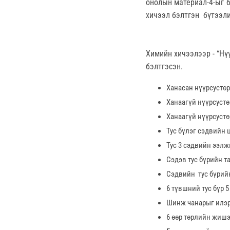
онолын материал-4-ыг 
хичээл бэлтгэн бүтээл
Химийн хичээлээр - “Нү
бэлтгэсэн.
Ханасан нүүрсустөр
Ханаагүй нүүрсустө
Ханаагүй нүүрсустө
Тус бүлэг сэдвийн 
Тус 3 сэдвийн ээлж
Сэдэв тус бүрийн 
Сэдвийн тус бүрийн
6 түвшний тус бүр 
Шинж чанарыг илэр
6 өөр төрлийн жишэ