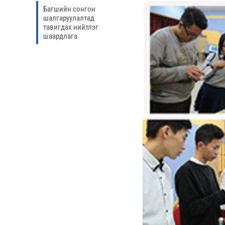
Багшийн сонгон
шалгаруулалтад
тавигдах нийтлэг
шаардлага