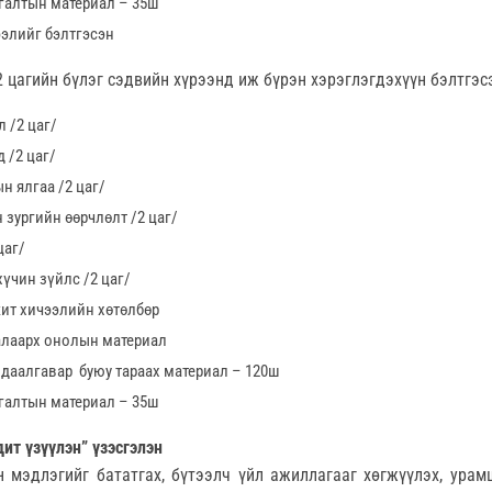
галтын материал – 35ш
ээлийг бэлтгэсэн
12 цагийн бүлэг сэдвийн хүрээнд иж бүрэн хэрэглэгдэхүүн бэлтгэс
 /2 цаг/
 /2 цаг/
н ялгаа /2 цаг/
 зургийн өөрчлөлт /2 цаг/
цаг/
үчин зүйлс /2 цаг/
жит хичээлийн хөтөлбөр
талаарх онолын материал
х даалгавар буюу тараах материал – 120ш
галтын материал – 35ш
ит үзүүлэн” үзэсгэлэн
мэдлэгийг бататгах, бүтээлч үйл ажиллагааг хөгжүүлэх, урам