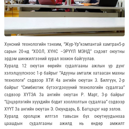
Хүнсний технологийн тэнхим, “Жүр-Үр”компантай хамтран5-р
сарын 20-нд “ХООЛ, ХҮНС –ЭРҮҮЛ МЭНД” сэдэвт оюутны
эрдэм шинжилгээний хурал зохион байгуулав.
Хуралд 12 оюутан өөрийн судалгааны ажлын үр дүнг
хэлэлцүүлснээс 1-р байрыг “Адууны амталж хатаасан махны
технологи” сэдвээр ХТИ 4а ангийн оюутан З. Билгүүн, 2-р
байрыг “Симбиотик бүтээгдэхүүний технологийн судалгаа”
сэдвээр ХҮТЭА 3а ангийн оюутан Р. Март, 3-р байрыг
“Цэцэрлэгийн хүүхдийн бодит хооллолтын судалгаа” сэдвээр
ХҮҮТ 3а ангийн оюутан Э. Оюундарь, Б. Батцэцэг нар эзлэв.
Хуралд оролцож илтгэл тавьсан бүх оюутнуудынхаа
цаашдын судалгааны ажилд нь өндөр амжилт