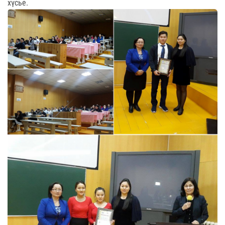
хүсье.