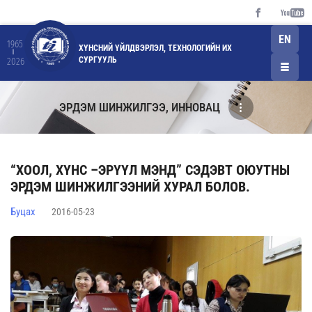
EN
1965
ХҮНСНИЙ ҮЙЛДВЭРЛЭЛ, ТЕХНОЛОГИЙН ИХ
СУРГУУЛЬ
2026
ЭРДЭМ ШИНЖИЛГЭЭ, ИННОВАЦ
“ХООЛ, ХҮНС –ЭРҮҮЛ МЭНД” СЭДЭВТ ОЮУТНЫ
ЭРДЭМ ШИНЖИЛГЭЭНИЙ ХУРАЛ БОЛОВ.
Буцах
2016-05-23