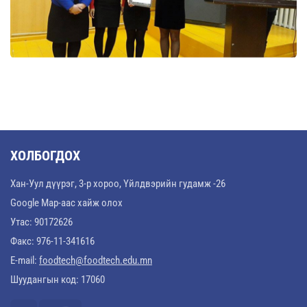
ХОЛБОГДОХ
Хан-Уул дүүрэг, 3-р хороо, Үйлдвэрийн гудамж -26
Google Map-аас хайж олох
Утас: 90172626
Факс: 976-11-341616
E-mail:
foodtech@foodtech.edu.mn
Шуудангын код: 17060