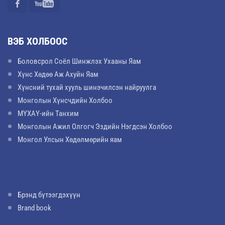
ВЭБ ХОЛБООС
Боловсрол Соёл Шинжлэх Ухааны Яам
Хүнс Хөдөө Аж Ахуйн Яам
Хүнсний тухай хууль шинэчилсэн найруулга
Монголын Хүнсчдийн Холбоо
МҮХАҮ-ийн Танхим
Монголын Ажил Олгогч Эздийн Нэгдсэн Холбоо
Монгол Улсын Хөдөлмөрийн яам
Брэнд бүтээгдэхүүн
Brand book