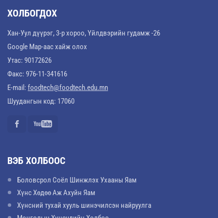
ХОЛБОГДОХ
Хан-Уул дүүрэг, 3-р хороо, Үйлдвэрийн гудамж -26
Google Map-аас хайж олох
Утас: 90172626
Факс: 976-11-341616
E-mail:
foodtech@foodtech.edu.mn
Шуудангын код: 17060
ВЭБ ХОЛБООС
Боловсрол Соёл Шинжлэх Ухааны Яам
Хүнс Хөдөө Аж Ахуйн Яам
Хүнсний тухай хууль шинэчилсэн найруулга
Монголын Хүнсчдийн Холбоо