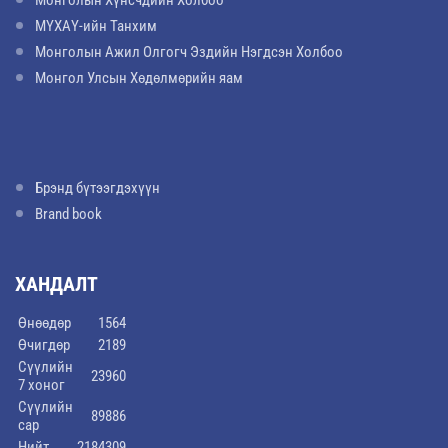
МҮХАҮ-ийн Танхим
Монголын Ажил Олгогч Эздийн Нэгдсэн Холбоо
Монгол Улсын Хөдөлмөрийн яам
Брэнд бүтээгдэхүүн
Brand book
ХАНДАЛТ
Өнөөдөр
1564
Өчигдөр
2189
Сүүлийн
23960
7 хоног
Сүүлийн
89886
сар
Нийт
2184309