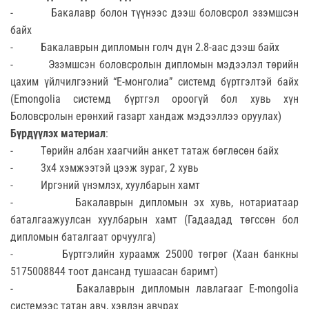
- Бакалавр болон түүнээс дээш боловсрол эзэмшсэн
байх
- Бакалаврын дипломын голч дүн 2.8-аас дээш байх
- Эзэмшсэн боловсролын дипломын мэдээлэл төрийн
цахим үйлчилгээний “Е-монголиа” системд бүртгэлтэй байх
(Emongolia системд бүртгэл ороогүй бол хувь хүн
Боловсролын ерөнхий газарт хандаж мэдээллээ оруулах)
Бүрдүүлэх материал
:
- Төрийн албан хаагчийн анкет татаж бөглөсөн байх
- 3х4 хэмжээтэй цээж зураг, 2 хувь
- Иргэний үнэмлэх, хуулбарын хамт
- Бакалаврын дипломын эх хувь, нотариатаар
баталгаажуулсан хуулбарын хамт (Гадаадад төгссөн бол
дипломын баталгаат орчуулга)
- Бүртгэлийн хураамж 25000 төгрөг (Хаан банкны
5175008844 тоот дансанд тушаасан баримт)
- Бакалаврын дипломын лавлагааг E-mongolia
системээс татан авч, хэвлэн авчрах