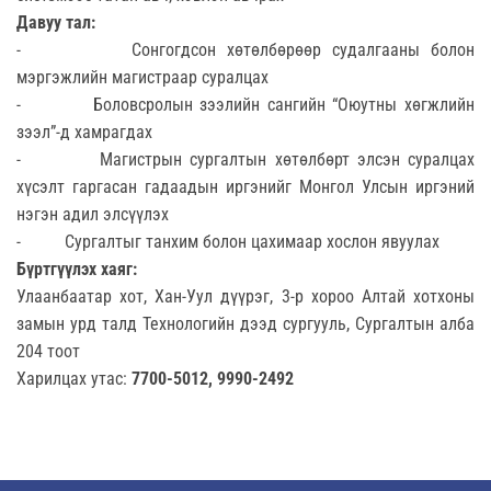
Давуу тал:
- Сонгогдсон хөтөлбөрөөр судалгааны болон
мэргэжлийн магистраар суралцах
- Боловсролын зээлийн сангийн “Оюутны хөгжлийн
зээл”-д хамрагдах
- Магистрын сургалтын хөтөлбөрт элсэн суралцах
хүсэлт гаргасан гадаадын иргэнийг Монгол Улсын иргэний
нэгэн адил элсүүлэх
- Сургалтыг танхим болон цахимаар хослон явуулах
Бүртгүүлэх хаяг:
Улаанбаатар хот, Хан-Уул дүүрэг, 3-р хороо Алтай хотхоны
замын урд талд Технологийн дээд сургууль, Сургалтын алба
204 тоот
Харилцах утас:
7700-5012, 9990-2492