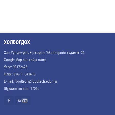
ХОЛБОГДОХ
Хан-Уул дүүрэг, 3-р хороо, Үйлдвэрийн гудамж -26
Google Map-аас хайж олох
Утас: 90172626
Факс: 976-11-341616
E-mail:
foodtech@foodtech.edu.mn
Шуудангын код: 17060