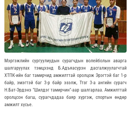
Мэргэжлийн сургуулиудын сурагчдын волейболын аварга
шалгаруулах тэмцээнд Б.Адъяасүрэн дасгалжуулагчтай
ХТПК-ийн баг тамирчид амжилттай оролцож Эрэгтэй баг 1-р
байр, эмэгтэй баг 3-р байр эзэлж, Ттзг 3-а ангийн сурагч
Н.Бат-Эрдэнэ "Шилдэг тамирчин"-аар шалгарлаа. Амжилттай
оролцсон багш, сурагчдадаа баяр хүргэж, спортын өндөр
амжилт хүсье.