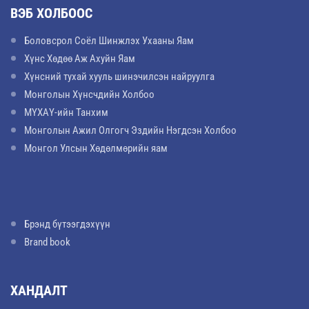
ВЭБ ХОЛБООС
Боловсрол Соёл Шинжлэх Ухааны Яам
Хүнс Хөдөө Аж Ахуйн Яам
Хүнсний тухай хууль шинэчилсэн найруулга
Монголын Хүнсчдийн Холбоо
МҮХАҮ-ийн Танхим
Монголын Ажил Олгогч Эздийн Нэгдсэн Холбоо
Монгол Улсын Хөдөлмөрийн яам
Брэнд бүтээгдэхүүн
Brand book
ХАНДАЛТ