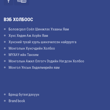
ВЭБ ХОЛБООС
Боловсрол Соёл Шинжлэх Ухааны Яам
Хүнс Хөдөө Аж Ахуйн Яам
Хүнсний тухай хууль шинэчилсэн найруулга
Монголын Хүнсчдийн Холбоо
МҮХАҮ-ийн Танхим
Монголын Ажил Олгогч Эздийн Нэгдсэн Холбоо
Монгол Улсын Хөдөлмөрийн яам
Брэнд бүтээгдэхүүн
Brand book