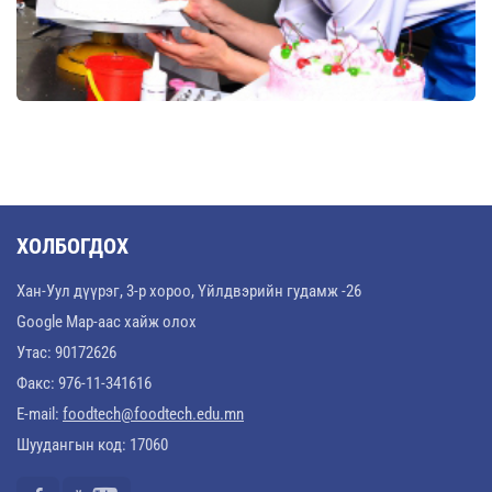
ХОЛБОГДОХ
Хан-Уул дүүрэг, 3-р хороо, Үйлдвэрийн гудамж -26
Google Map-аас хайж олох
Утас: 90172626
Факс: 976-11-341616
E-mail:
foodtech@foodtech.edu.mn
Шуудангын код: 17060