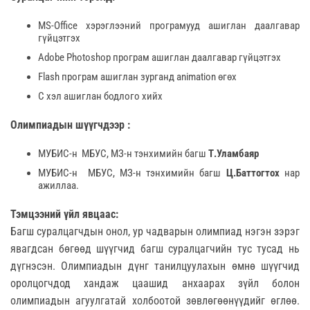
МS-Office хэрэглээний програмууд ашиглан даалгавар
гүйцэтгэх
Adobe Photoshop програм ашиглан даалгавар гүйцэтгэх
Flash програм ашиглан зурганд animation өгөх
C хэл ашиглан бодлого хийх
Олимпиадын шүүгчдээр :
МУБИС-н МБУС, МЗ-н тэнхимийн багш
Т.Уламбаяр
МУБИС-н МБУС, МЗ-н тэнхимийн багш
Ц.Баттогтох
нар
ажиллаа.
Тэмцээний үйл явцаас:
Багш суралцагчдын онол, ур чадварын олимпиад нэгэн зэрэг
явагдсан бөгөөд шүүгчид багш суралцагчийн тус тусад нь
дүгнэсэн. Олимпиадын дүнг танилцуулахын өмнө шүүгчид
оролцогчдод хандаж цаашид анхаарах зүйл болон
олимпиадын агуулгатай холбоотой зөвлөгөөнүүдийг өглөө.