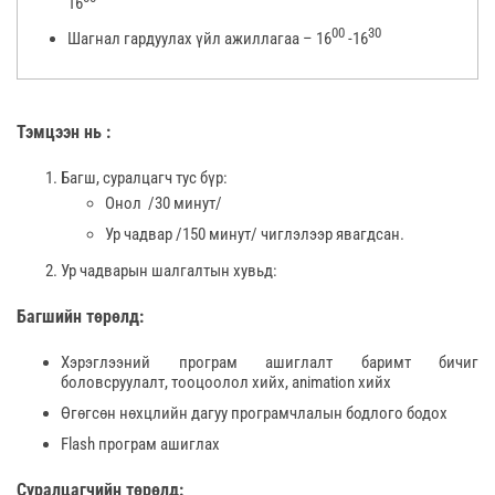
16
00
30
Шагнал гардуулах үйл ажиллагаа – 16
-16
Тэмцээн нь :
Багш, суралцагч тус бүр:
Онол /30 минут/
Ур чадвар /150 минут/ чиглэлээр явагдсан.
Ур чадварын шалгалтын хувьд:
Багшийн төрөлд:
Хэрэглээний програм ашиглалт баримт бичиг
боловсруулалт, тооцоолол хийх, animation хийх
Өгөгсөн нөхцлийн дагуу програмчлалын бодлого бодох
Flash програм ашиглах
Суралцагчийн төрөлд: