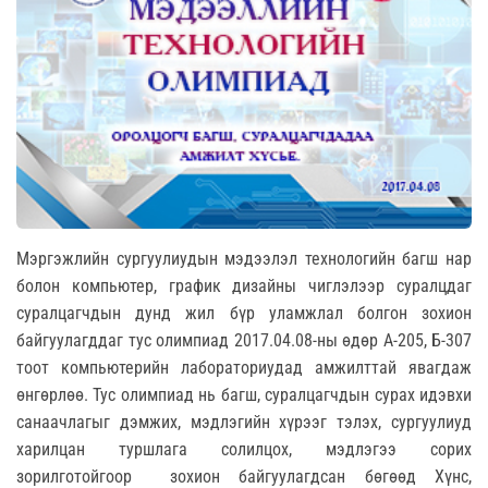
Мэргэжлийн сургуулиудын мэдээлэл технологийн багш нар
болон компьютер, график дизайны чиглэлээр суралцдаг
суралцагчдын дунд жил бүр уламжлал болгон зохион
байгуулагддаг тус олимпиад 2017.04.08-ны өдөр А-205, Б-307
тоот компьютерийн лабораториудад амжилттай явагдаж
өнгөрлөө. Тус олимпиад нь багш, суралцагчдын сурах идэвхи
санаачлагыг дэмжих, мэдлэгийн хүрээг тэлэх, сургуулиуд
харилцан туршлага солилцох, мэдлэгээ сорих
зорилготойгоор зохион байгуулагдсан бөгөөд Хүнс,