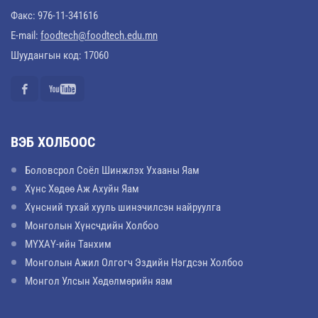
Факс: 976-11-341616
E-mail:
foodtech@foodtech.edu.mn
Шуудангын код: 17060
ВЭБ ХОЛБООС
Боловсрол Соёл Шинжлэх Ухааны Яам
Хүнс Хөдөө Аж Ахуйн Яам
Хүнсний тухай хууль шинэчилсэн найруулга
Монголын Хүнсчдийн Холбоо
МҮХАҮ-ийн Танхим
Монголын Ажил Олгогч Эздийн Нэгдсэн Холбоо
Монгол Улсын Хөдөлмөрийн яам