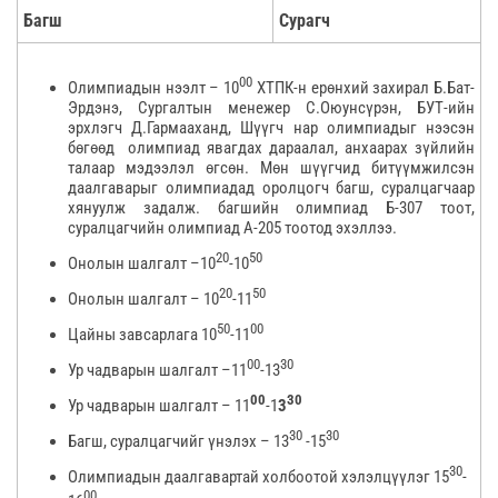
Багш
Сурагч
00
Олимпиадын нээлт – 10
ХТПК-н ерөнхий захирал Б.Бат-
Эрдэнэ, Сургалтын менежер С.Оюунсүрэн, БУТ-ийн
эрхлэгч Д.Гармааханд, Шүүгч нар олимпиадыг нээсэн
бөгөөд олимпиад явагдах дараалал, анхаарах зүйлийн
талаар мэдээлэл өгсөн. Мөн шүүгчид битүүмжилсэн
даалгаварыг олимпиадад оролцогч багш, суралцагчаар
хянуулж задалж. багшийн олимпиад Б-307 тоот,
суралцагчийн олимпиад А-205 тоотод эхэллээ.
20
50
Онолын шалгалт –10
-10
20
50
Онолын шалгалт – 10
-11
50
00
Цайны завсарлага 10
-11
00
30
Ур чадварын шалгалт –11
-13
00
30
Ур чадварын шалгалт – 11
-1
3
30
30
Багш, суралцагчийг үнэлэх – 13
-15
30
Олимпиадын даалгавартай холбоотой хэлэлцүүлэг 15
-
00