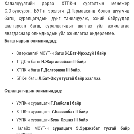
Хэлэлцүүлгийн дараа ХТПК-н сургалтын менежер
С.Оюунсүрэн, БУТ-н эрхлэгч Д.Гармааханд болон шүүгчид
багш, суралцагчдын дүнг танилцуулж, эхний байруудад
шалгарсан багш, суралцагчдыг шагнах үйл ажиллагаа
явагдаснаар олимдиадын үйл ажиллагаа өндөрлөлөө.
Багш нарын
олимпиадад
:
Өвөрхангай МСҮТ-н багш
Ж.Бат-Ирээдүй
I байр
ТТДС-н багш
Н.Жаргалсайхан
II
байр
ХТПК-н багш
Г.Долгоржав
III байр
,
БПК-н багш
Л.Бат-Оюун тусгай
байр
эзэллээ.
Суралцагчдын олимпиадад:
ҮУПК-н суралцагч
Г.Ганболд
I байр
ХТПК-н суралцагч
Ү.Баасанбат II байр
ҮУПК-н суралцагч
Буян-Орших III байр
Налайх МСҮТ-н
суралцагч Э.Эрдэнэбат тусгай байр
эзэллээ.