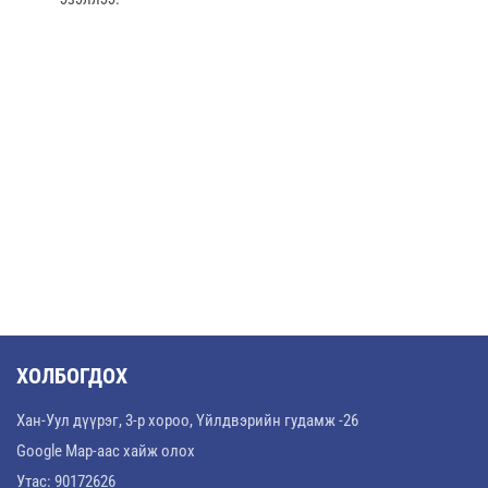
ХОЛБОГДОХ
Хан-Уул дүүрэг, 3-р хороо, Үйлдвэрийн гудамж -26
Google Map-аас хайж олох
Утас: 90172626