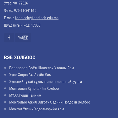
Утас: 90172626
Факс: 976-11-341616
E-mail:
foodtech@foodtech.edu.mn
Шуудангын код: 17060
ВЭБ ХОЛБООС
Боловсрол Соёл Шинжлэх Ухааны Яам
Хүнс Хөдөө Аж Ахуйн Яам
Хүнсний тухай хууль шинэчилсэн найруулга
Монголын Хүнсчдийн Холбоо
МҮХАҮ-ийн Танхим
Монголын Ажил Олгогч Эздийн Нэгдсэн Холбоо
Монгол Улсын Хөдөлмөрийн яам