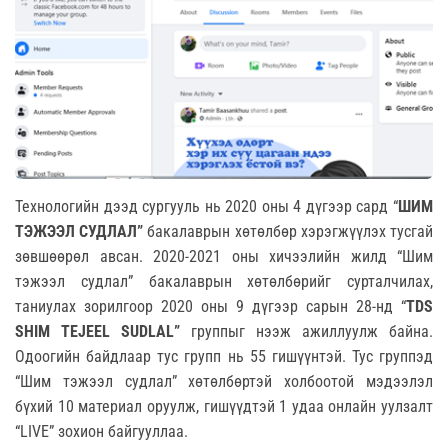
Технологийн дээд сургууль нь 2020 оны 4 дүгээр сард “
ШИМ
ТЭЖЭЭЛ СУДЛАЛ”
бакалаврын хөтөлбөр хэрэгжүүлэх тусгай
зөвшөөрөл авсан. 2020-2021 оны хичээлийн жилд “Шим
тэжээл судлал” бакалаврын хөтөлбөрийг сурталчилах,
таниулах зорилгоор 2020 оны 9 дүгээр сарын 28-нд “
TDS
SHIM TEJEEL SUDLAL”
группыг нээж ажиллуулж байна.
Одоогийн байдлаар тус групп нь 55 гишүүнтэй. Тус группэд
“Шим тэжээл судлал” хөтөлбөртэй холбоотой мэдээлэл
бүхий 10 материал оруулж, гишүүдтэй 1 удаа онлайн уулзалт
“LIVE” зохион байгууллаа.