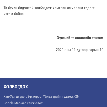
Та бүхэн бидэнтэй холбогдож хамтран ажиллана гэдэгт
итгэж байна.
Хүнсний технологийн тэнхим
2020 оны 11 дүгээр сарын 10
ХОЛБОГДОХ
Хан-Уул дүүрэг, 3-р хороо, Үйлдвэрийн гудамж -26
Google Map-аас хайж олох