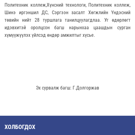
Политехник коллеж,Хүнсний технологи, Политехник коллеж,
Шинэ иргэншил ДС, Сэргээн засалт Хөгжлийн Үндэсний
төвийн нийт 28 туршлага танилцуулагдлаа. Уг өдөрлөгт
идэвхитэй оролцсон багш нарынхаа цаашдын сурган
хүмүүжүүлэх үйлсэд өндөр амжилтыг хүсье.
Эх сурвалж багш: Г.Долгоржав
ХОЛБОГДОХ