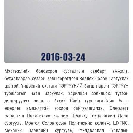
Мэргэжлийн боловсрол сургалтын салбарт амжилт,
бүтээлээрээ хүлээн зөвшөөрөгдсөн Зөвлөх болон Тэргүүлэх
цолтой, Үндэсний сургагч ТЭРГҮҮНИЙ багш нарын ТЭРГҮҮН
туршлагыг нээн илрүүлэх, харилцан солилцох, түгээн
дэлгэрүүлэх зорилго бүхий Сайн туршлага-Сайн багш
өдөрлөг амжилттай зохион байгуулагдлаа. Өдөрлөгт
Барилгын Политехник коллеж, Техник, Технологийн Дээд
сургууль, Монгол Солонгосын Политехник коллеж, ШУТИС,
Механик Тээврийн сургууль, Үйлдвэрлэл Урлалын