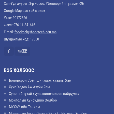
Хан-Уул дүүрэг, 3-р хороо, Үйлдвэрийн гудамж -26
Google Map-аас хайж олох
Утас: 90172626
Факс: 976-11-341616
E-mail:
foodtech@foodtech.edu.mn
Шуудангын код: 17060
ВЭБ ХОЛБООС
Боловсрол Соёл Шинжлэх Ухааны Яам
Хүнс Хөдөө Аж Ахуйн Яам
Хүнсний тухай хууль шинэчилсэн найруулга
Монголын Хүнсчдийн Холбоо
МҮХАҮ-ийн Танхим
Монголын Ажил Олгогч Эздийн Нэгдсэн Холбоо