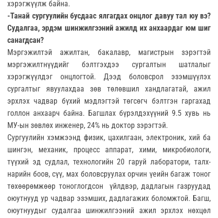
хэрэгжүүлж байна.
-Танай сургуулийн бусдаас ялгагдах онцлог давуу тал юу вэ?
Судалгаа, эрдэм шинжилгээний ажилд их анхаардаг юм шиг
санагдсан?
Мэргэжилтэй ажилтан, бакалавр, магистрын зэрэгтэй
мэргэжилтнүүдийг бэлтгэхдээ сургалтын шатлалыг
хэрэгжүүлдэг онцлогтой. Дээд боловсрол эзэмшүүлэх
сургалтыг явуулахдаа зөв төлөвшил хандлагатай, ажил
эрхлэх чадвар бүхий мэдлэгтэй төгсөгч бэлтгэн гаргахад
голлон анхаарч байна. Багшлах бүрэлдэхүүний 9.5 хувь нь
МУ-ын зөвлөх инженер, 24% нь доктор зэрэгтэй.
Сургуулийн хэмжээнд физик, цахилгаан, электроник, хий ба
шингэн, механик, процесс аппарат, хими, микробиологи,
түүхий эд судлал, технологийн 20 гаруй лаборатори, талх-
нарийн боов, сүү, мах боловсруулах орчин үеийн багаж тоног
төхөөрөмжөөр тоноглогдсон үйлдвэр, дадлагын газруудад
оюутнууд ур чадвар эзэмших, дадлагажих боломжтой. Багш,
оюутнуудыг судалгаа шинжилгээний ажил эрхлэх нөхцөл