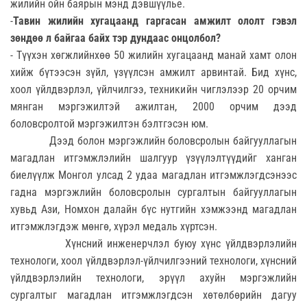
жилийн ойн баярын мэнд дэвшүүлье.
-
Тавин жилийн хугацаанд гаргасан амжилт ололт гэвэл
зөндөө л байгаа байх тэр дундаас онцолбол?
- Түүхэн хөгжлийнхөө 50 жилийн хугацаанд манай хамт олон
хийж бүтээсэн зүйл, үзүүлсэн амжилт арвинтай. Бид хүнс,
хоол үйлдвэрлэл, үйлчилгээ, техникийн чиглэлээр 20 орчим
мянган мэргэжилтэй ажилтан, 2000 орчим дээд
боловсролтой мэргэжилтэн бэлтгэсэн юм.
Дээд болон мэргэжлийн боловсролын байгууллагын
магадлан итгэмжлэлийн шалгуур үзүүлэлтүүдийг ханган
биелүүлж Монгол улсад 2 удаа магадлан итгэмжлэгдсэнээс
гадна мэргэжлийн боловсролын сургалтын байгууллагын
хувьд Ази, Номхон далайн бүс нутгийн хэмжээнд магадлан
итгэмжлэгдэж мөнгө, хүрэл медаль хүртсэн.
Хүнсний инженерчлэл буюу хүнс үйлдвэрлэлийн
технологи, хоол үйлдвэрлэл-үйлчилгээний технологи, хүнсний
үйлдвэрлэлийн технологи, эрүүл ахуйн мэргэжлийн
сургалтыг магадлан итгэмжлэгдсэн хөтөлбөрийн дагуу