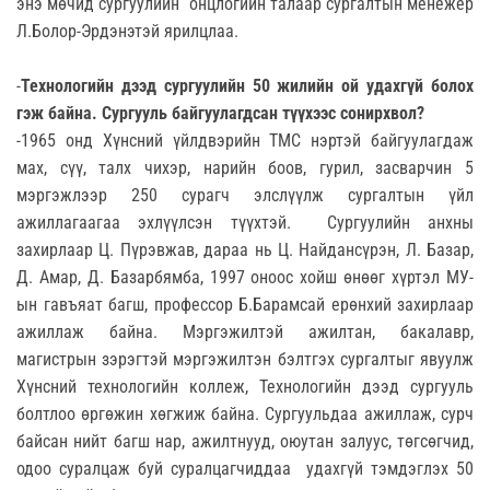
энэ мөчид сургуулийн онцлогийн талаар сургалтын менежер
Л.Болор-Эрдэнэтэй ярилцлаа.
-
Технологийн дээд сургуулийн 50 жилийн ой удахгүй болох
гэж байна. Сургууль байгуулагдсан түүхээс сонирхвол?
-1965 онд Хүнсний үйлдвэрийн ТМС нэртэй байгуулагдаж
мах, сүү, талх чихэр, нарийн боов, гурил, засварчин 5
мэргэжлээр 250 сурагч элслүүлж сургалтын үйл
ажиллагаагаа эхлүүлсэн түүхтэй. Сургуулийн анхны
захирлаар Ц. Пүрэвжав, дараа нь Ц. Найдансүрэн, Л. Базар,
Д. Амар, Д. Базарбямба, 1997 оноос хойш өнөөг хүртэл МУ-
ын гавъяат багш, профессор Б.Барамсай ерөнхий захирлаар
ажиллаж байна. Мэргэжилтэй ажилтан, бакалавр,
магистрын зэрэгтэй мэргэжилтэн бэлтгэх сургалтыг явуулж
Хүнсний технологийн коллеж, Технологийн дээд сургууль
болтлоо өргөжин хөгжиж байна. Сургуульдаа ажиллаж, сурч
байсан нийт багш нар, ажилтнууд, оюутан залуус, төгсөгчид,
одоо суралцаж буй суралцагчиддаа удахгүй тэмдэглэх 50