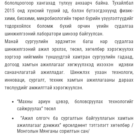
бололцоогоор хангахад түлхүү анхаарч байна. Тухайлбал
2015 онд хүнсний түүхий эд, бэлэн бүтээгдэхүүнд физик-
хими, биохими, микробиологийн төрөл бүрийн үзүүлэлтүүдийг
тодорхойлох боломж бүхий орчин үеийн судалгаа
шинжилгээний лаборатори шинээр байгуулсан.
Манай сургуулийн эрдэмтэн багш нар судалгаа
шинжилгээний ажил эрхлэх, төсөл, хөтөлбөр хэрэгжүүлэх
зэргээр нийгмийн түншүүдтэй хамтран сургуулийн гадаад,
дотоод хамтын ажиллагааг хөгжүүлэхэд ихээхэн идэвхи
санаачлагатай ажилладаг. Шинжлэх ухаан технологи,
инноваци, сургалт, техник хамтын ажиллагааны дараах
төслүүдийг амжилттай хэрэгжүүлсэн.
“Махны ариун цэвэр, боловсруулах технологийг
сайжруулах” төсөл
“Ажил олгогч ба сургалтын байгууллагын хамтын
ажиллагааг дэмжих” өрсөлдөөнт тэтгэлэгт хөтөлбөр /
Монголын Мянганы сорилтын сан/