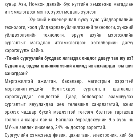
хувьд Ази, Номхон далайн бүс нутгийн хэмжээнд магадлан
итгэмжлэгдэж мөнгө, хүрэл медаль хүртсэн.
Хүнсний инженерчлэл буюу хүнс үйлдвэрлэлийн
технологи, хоол үйлдвэрлэл-үйлчилгээний технологи, хүнсний
үйлдвэрлэлийн технологи, эрүүл ахуйн мэргэжлийн
сургалтыг магадлан итгэмжлэгдсэн хөтөлбөрийн дагуу
хэрэгжүүлж байна.
-Танай сургуулийн бусдаас ялгагдах онцлог давуу тал юу вэ?
Судалгаа, эрдэм шинжилгээний ажилд их анхаардаг юм шиг
санагдсан?
Мэргэжилтэй ажилтан, бакалавр, магистрын зэрэгтэй
мэргэжилтнүүдийг бэлтгэхдээ сургалтын шатлалыг
хэрэгжүүлдэг онцлогтой. Дээд боловсрол эзэмшүүлэх
сургалтыг явуулахдаа зөв төлөвшил хандлагатай, ажил
эрхлэх чадвар бүхий мэдлэгтэй төгсөгч бэлтгэн гаргахад
голлон анхаарч байна. Багшлах бүрэлдэхүүний 9.5 хувь нь
МУ-ын зөвлөх инженер, 24% нь доктор зэрэгтэй.
Сургуулийн хэмжээнд физик, цахилгаан, электроник, хий ба