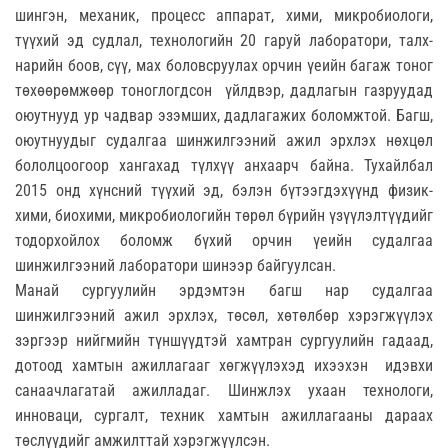
шингэн, механик, процесс аппарат, хими, микробиологи,
түүхий эд судлал, технологийн 20 гаруй лаборатори, талх-
нарийн боов, сүү, мах боловсруулах орчин үеийн багаж тоног
төхөөрөмжөөр тоноглогдсон үйлдвэр, дадлагын газруудад
оюутнууд ур чадвар эзэмших, дадлагажих боломжтой. Багш,
оюутнуудыг судалгаа шинжилгээний ажил эрхлэх нөхцөл
бололцоогоор хангахад түлхүү анхаарч байна. Тухайлбал
2015 онд хүнсний түүхий эд, бэлэн бүтээгдэхүүнд физик-
хими, биохими, микробиологийн төрөл бүрийн үзүүлэлтүүдийг
тодорхойлох боломж бүхий орчин үеийн судалгаа
шинжилгээний лаборатори шинээр байгуулсан.
Манай сургуулийн эрдэмтэн багш нар судалгаа
шинжилгээний ажил эрхлэх, төсөл, хөтөлбөр хэрэгжүүлэх
зэргээр нийгмийн түншүүдтэй хамтран сургуулийн гадаад,
дотоод хамтын ажиллагааг хөгжүүлэхэд ихээхэн идэвхи
санаачлагатай ажилладаг. Шинжлэх ухаан технологи,
инноваци, сургалт, техник хамтын ажиллагааны дараах
төслүүдийг амжилттай хэрэгжүүлсэн.