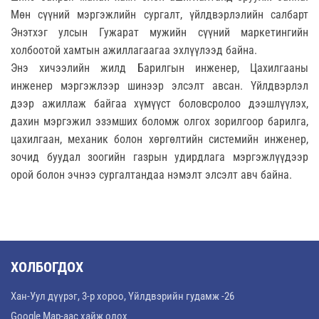
Мөн сүүний мэргэжлийн сургалт, үйлдвэрлэлийн салбарт
Энэтхэг улсын Гужарат мужийн сүүний маркетингийн
холбоотой хамтын ажиллагаагаа эхлүүлээд байна.
Энэ хичээлийн жилд Барилгын инженер, Цахилгааны
инженер мэргэжлээр шинээр элсэлт авсан. Үйлдвэрлэл
дээр ажиллаж байгаа хүмүүст боловсролоо дээшлүүлэх,
дахин мэргэжил эзэмших боломж олгох зорилгоор барилга,
цахилгаан, механик болон хөргөлтийн системийн инженер,
зочид буудал зоогийн газрын удирдлага мэргэжлүүдээр
орой болон эчнээ сургалтандаа нэмэлт элсэлт авч байна.
ХОЛБОГДОХ
Хан-Уул дүүрэг, 3-р хороо, Үйлдвэрийн гудамж -26
Google Map-аас хайж олох