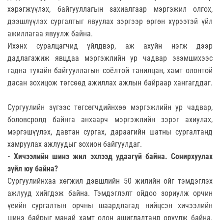
хэрэгжүүлэх, байгууллагын захиалгаар мэргэжил олгох,
дээшлүүлэх сургалтыг явуулах зэргээр өргөн хүрээтэй үйл
ажиллагаа явуулж байна.
Ихэнх суралцагчид үйлдвэр, аж ахуйн нэгж дээр
дадлагажиж явцдаа мэргэжлийн ур чадвар эзэмшихээс
гадна тухайн байгууллагын соёлтой танилцан, хамт олонтой
дасан зохицож төгсөөд ажиллах ажлын байраар хангагддаг.
Сургуулийн зүгээс төгсөгчдийнхөө мэргэжлийн ур чадвар,
боловсролд байнга анхаарч мэргэжлийн зэрэг ахиулах,
мэргэшүүлэх, давтан сургах, дараагийн шатны сургалтанд
хамруулах ажлуудыг зохион байгуулдаг.
- Хичээлийн шинэ жил эхлээд удаагүй байна. Сонирхуулах
зүйл юу байна?
Сургуулийнхаа хөгжил дэвшлийн 50 жилийн ойг тэмдэглэх
ажлууд хийгдэж байна. Тэмдэглэлт ойдоо зориулж орчин
үеийн сургалтын орчны шаардлагад нийцсэн хичээлийн
шинэ байрыг манай хамт олон ашиглалтанд оруулж байна.