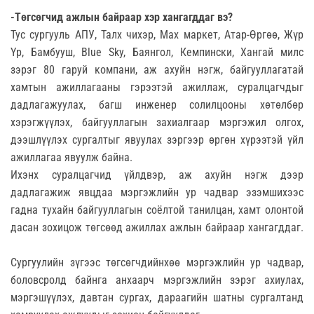
-Төгсөгчид ажлын байраар хэр хангагддаг вэ?
Тус сургууль АПУ, Талх чихэр, Мах маркет, Атар-Өргөө, Жүр
Үр, Бамбууш, Blue Sky, Баянгол, Кемпински, Хангай милс
зэрэг 80 гаруй компани, аж ахуйн нэгж, байгууллагатай
хамтын ажиллагааны гэрээтэй ажиллаж, суралцагчдыг
дадлагажуулах, багш инженер солилцооны хөтөлбөр
хэрэгжүүлэх, байгууллагын захиалгаар мэргэжил олгох,
дээшлүүлэх сургалтыг явуулах зэргээр өргөн хүрээтэй үйл
ажиллагаа явуулж байна.
Ихэнх суралцагчид үйлдвэр, аж ахуйн нэгж дээр
дадлагажиж явцдаа мэргэжлийн ур чадвар эзэмшихээс
гадна тухайн байгууллагын соёлтой танилцан, хамт олонтой
дасан зохицож төгсөөд ажиллах ажлын байраар хангагддаг.
Сургуулийн зүгээс төгсөгчдийнхөө мэргэжлийн ур чадвар,
боловсролд байнга анхаарч мэргэжлийн зэрэг ахиулах,
мэргэшүүлэх, давтан сургах, дараагийн шатны сургалтанд