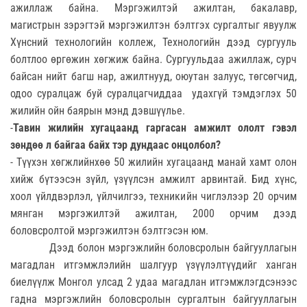
ажиллаж байна. Мэргэжилтэй ажилтан, бакалавр,
магистрын зэрэгтэй мэргэжилтэн бэлтгэх сургалтыг явуулж
Хүнсний технологийн коллеж, Технологийн дээд сургууль
болтлоо өргөжин хөгжиж байна. Сургуульдаа ажиллаж, сурч
байсан нийт багш нар, ажилтнууд, оюутан залуус, төгсөгчид,
одоо суралцаж буй суралцагчиддаа удахгүй тэмдэглэх 50
жилийн ойн баярын мэнд дэвшүүлье.
-
Тавин жилийн хугацаанд гаргасан амжилт ололт гэвэл
зөндөө л байгаа байх тэр дундаас онцолбол?
- Түүхэн хөгжлийнхөө 50 жилийн хугацаанд манай хамт олон
хийж бүтээсэн зүйл, үзүүлсэн амжилт арвинтай. Бид хүнс,
хоол үйлдвэрлэл, үйлчилгээ, техникийн чиглэлээр 20 орчим
мянган мэргэжилтэй ажилтан, 2000 орчим дээд
боловсролтой мэргэжилтэн бэлтгэсэн юм.
Дээд болон мэргэжлийн боловсролын байгууллагын
магадлан итгэмжлэлийн шалгуур үзүүлэлтүүдийг ханган
биелүүлж Монгол улсад 2 удаа магадлан итгэмжлэгдсэнээс
гадна мэргэжлийн боловсролын сургалтын байгууллагын