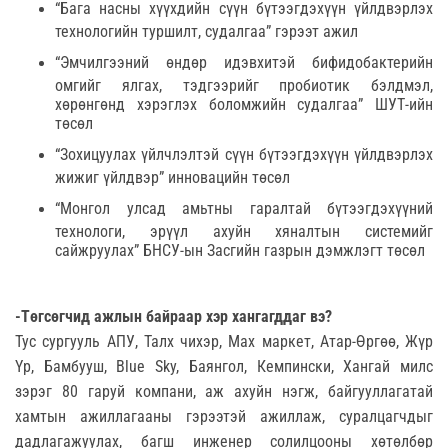
“Бага насны хүүхдийн сүүн бүтээгдэхүүн үйлдвэрлэх
технологийн туршилт, судалгаа” гэрээт ажил
“Эмчилгээний өндөр идэвхитэй бифидобактерийн
омгийг ялгах, тэдгээрийг пробиотик бэлдмэл,
хөрөнгөнд хэрэглэх боломжийн судалгаа” ШУТ-ийн
төсөл
“Зохицуулах үйлчлэлтэй сүүн бүтээгдэхүүн үйлдвэрлэх
жижиг үйлдвэр” инновацийн төсөл
“Монгол улсад амьтны гаралтай бүтээгдэхүүний
технологи, эрүүл ахуйн хяналтын системийг
сайжруулах” БНСУ-ын Засгийн газрын дэмжлэгт төсөл
-Төгсөгчид ажлын байраар хэр хангагддаг вэ?
Тус сургууль АПУ, Талх чихэр, Мах маркет, Атар-Өргөө, Жүр
Үр, Бамбууш, Blue Sky, Баянгол, Кемпински, Хангай милс
зэрэг 80 гаруй компани, аж ахуйн нэгж, байгууллагатай
хамтын ажиллагааны гэрээтэй ажиллаж, суралцагчдыг
дадлагажуулах, багш инженер солилцооны хөтөлбөр