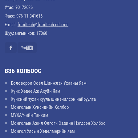
Утас: 90172626
Факс: 976-11-341616
E-mail:
foodtech@foodtech.edu.mn
Шуудангын код: 17060
ВЭБ ХОЛБООС
Боловсрол Соёл Шинжлэх Ухааны Яам
Хүнс Хөдөө Аж Ахуйн Яам
Хүнсний тухай хууль шинэчилсэн найруулга
Монголын Хүнсчдийн Холбоо
МҮХАҮ-ийн Танхим
Монголын Ажил Олгогч Эздийн Нэгдсэн Холбоо
Монгол Улсын Хөдөлмөрийн яам