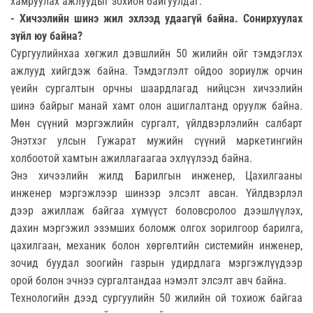
хамруулах ажлуудыг зохион байгуулдаг.
- Хичээлийн шинэ жил эхлээд удаагүй байна. Сонирхуулах
зүйл юу байна?
Сургуулийнхаа хөгжил дэвшлийн 50 жилийн ойг тэмдэглэх
ажлууд хийгдэж байна. Тэмдэглэлт ойдоо зориулж орчин
үеийн сургалтын орчны шаардлагад нийцсэн хичээлийн
шинэ байрыг манай хамт олон ашиглалтанд оруулж байна.
Мөн сүүний мэргэжлийн сургалт, үйлдвэрлэлийн салбарт
Энэтхэг улсын Гужарат мужийн сүүний маркетингийн
холбоотой хамтын ажиллагаагаа эхлүүлээд байна.
Энэ хичээлийн жилд Барилгын инженер, Цахилгааны
инженер мэргэжлээр шинээр элсэлт авсан. Үйлдвэрлэл
дээр ажиллаж байгаа хүмүүст боловсролоо дээшлүүлэх,
дахин мэргэжил эзэмших боломж олгох зорилгоор барилга,
цахилгаан, механик болон хөргөлтийн системийн инженер,
зочид буудал зоогийн газрын удирдлага мэргэжлүүдээр
орой болон эчнээ сургалтандаа нэмэлт элсэлт авч байна.
Технологийн дээд сургуулийн 50 жилийн ой тохиож байгаа