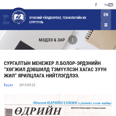
EN
1965
ХҮНСНИЙ ҮЙЛДВЭРЛЭЛ, ТЕХНОЛОГИЙН ИХ
СУРГУУЛЬ
2026
МЭДЭЭ & ЗАР
СУРГАЛТЫН МЕНЕЖЕР Л.БОЛОР-ЭРДЭНИЙН
“ХӨГЖИЛ ДЭВШИЛД ТЭМҮҮЛСЭН ХАГАС ЗУУН
ЖИЛ” ЯРИЛЦЛАГА НИЙТЛЭГДЛЭЭ.
Буцах
2015-09-23