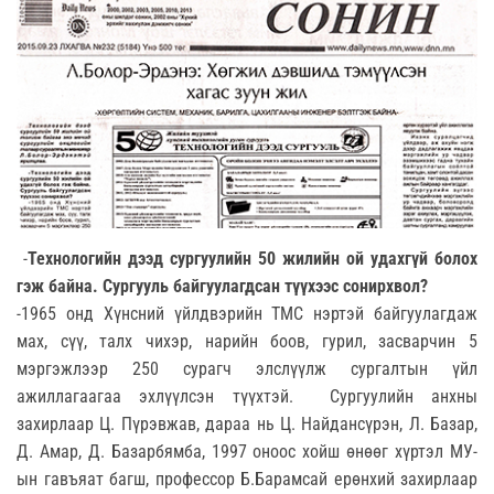
-
Технологийн дээд сургуулийн 50 жилийн ой удахгүй болох
гэж байна. Сургууль байгуулагдсан түүхээс сонирхвол?
-1965 онд Хүнсний үйлдвэрийн ТМС нэртэй байгуулагдаж
мах, сүү, талх чихэр, нарийн боов, гурил, засварчин 5
мэргэжлээр 250 сурагч элслүүлж сургалтын үйл
ажиллагаагаа эхлүүлсэн түүхтэй. Сургуулийн анхны
захирлаар Ц. Пүрэвжав, дараа нь Ц. Найдансүрэн, Л. Базар,
Д. Амар, Д. Базарбямба, 1997 оноос хойш өнөөг хүртэл МУ-
ын гавъяат багш, профессор Б.Барамсай ерөнхий захирлаар