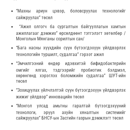
“Махны ариун цэвэр, боловсруулах технологийг
сайжруулах” төсөл
“Ажил олгогч ба сургалтын байгууллагын хамтын
ажиллагааг дэмжих” өрсөлдөөнт тэтгэлэгт хөтөлбөр /
Монголын Мянганы сорилтын сан/
“Бага насны хүүхдийн сүүн бүтээгдэхүүн үйлдвэрлэх
технологийн туршилт, судалгаа” гэрээт ажил
“Эмчилгээний өндөр идэвхитэй бифидобактерийн
омгийг ялгах, тэдгээрийг пробиотик бэлдмэл,
хөрөнгөнд хэрэглэх боломжийн судалгаа” ШУТ-ийн
төсөл
“Зохицуулах үйлчлэлтэй сүүн бүтээгдэхүүн үйлдвэрлэх
жижиг үйлдвэр” инновацийн төсөл
“Монгол улсад амьтны гаралтай бүтээгдэхүүний
технологи, эрүүл ахуйн хяналтын системийг
сайжруулах” БНСУ-ын Засгийн газрын дэмжлэгт төсөл