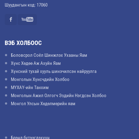
Шуудангын код: 17060
ВЭБ ХОЛБООС
Боловсрол Соёл Шинжлэх Ухааны Яам
Хүнс Хөдөө Аж Ахуйн Яам
Хүнсний тухай хууль шинэчилсэн найруулга
Монголын Хүнсчдийн Холбоо
МҮХАҮ-ийн Танхим
Монголын Ажил Олгогч Эздийн Нэгдсэн Холбоо
Монгол Улсын Хөдөлмөрийн яам
Брэнд бүтээгдэхүүн