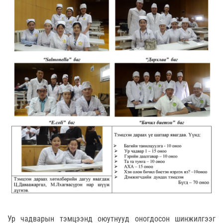
Ур чадварын тэмцээнд оюутнууд оногдосон шинжилгээг