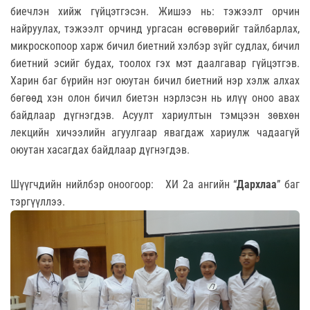
биечлэн хийж гүйцэтгэсэн. Жишээ нь: тэжээлт орчин
найруулах, тэжээлт орчинд ургасан өсгөвөрийг тайлбарлах,
микроскопоор харж бичил биетний хэлбэр зүйг судлах, бичил
биетний эсийг будах, тоолох гэх мэт даалгавар гүйцэтгэв.
Харин баг бүрийн нэг оюутан бичил биетний нэр хэлж алхах
бөгөөд хэн олон бичил биетэн нэрлэсэн нь илүү оноо авах
байдлаар дүгнэгдэв. Асуулт хариултын тэмцээн зөвхөн
лекцийн хичээлийн агуулгаар явагдаж хариулж чадаагүй
оюутан хасагдах байдлаар дүгнэгдэв.
Шүүгчдийн нийлбэр оноогоор: ХИ 2а ангийн “
Дархлаа
” баг
тэргүүллээ.