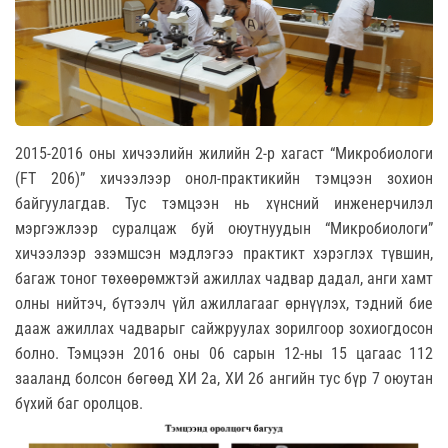
2015-2016 оны хичээлийн жилийн 2-р хагаст “Микробиологи
(FT 206)” хичээлээр онол-практикийн тэмцээн зохион
байгуулагдав. Тус тэмцээн нь хүнсний инженерчилэл
мэргэжлээр суралцаж буй оюутнуудын “Микробиологи”
хичээлээр эзэмшсэн мэдлэгээ практикт хэрэглэх түвшин,
багаж тоног төхөөрөмжтэй ажиллах чадвар дадал, анги хамт
олны нийтэч, бүтээлч үйл ажиллагааг өрнүүлэх, тэдний бие
дааж ажиллах чадварыг сайжруулах зорилгоор зохиогдосон
болно. Тэмцээн 2016 оны 06 сарын 12-ны 15 цагаас 112
зааланд болсон бөгөөд ХИ 2а, ХИ 2б ангийн тус бүр 7 оюутан
бүхий баг оролцов.