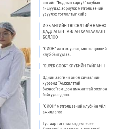
ангийн “Бодлын харгуй” клубын
гишүүдэд зориулж мэтгэлцээний
үзүүлэх тоглолтыг хийв
И-3Б АНГИЙН ТӨГСӨЛТИЙН ӨМНӨХ
ДАДЛАГЫН ТАЙЛАН ХАМГААЛАЛТ
БОЛЛОО
“СИОН” илтгэх урлаг, мэтгэлцээний
клуб байгуулав.
“SUPER COOK” КЛУБИЙН ТАЙЛАН- I
Эдийн засгийн онол хичээлийн
хүрээнд “Амжилттай
бизнес”тэмцээн амжилттай зохион
байгуулагдлаа.
“СИОН” мэтгэлцээний клубийн үйл
ажиллагаа
Тусгаар тогтнол сэдэвт эсээ