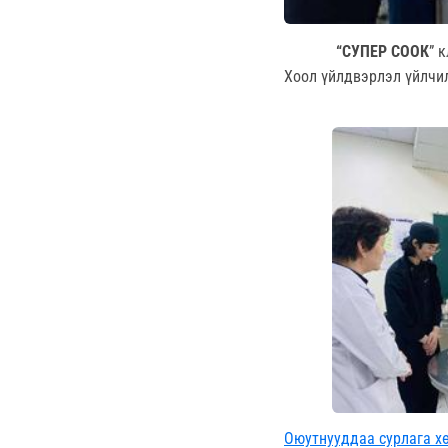
“СУПЕР СООК
” 
Хоол үйлдвэрлэл үйлчи
Оюутнууддаа сурлага х