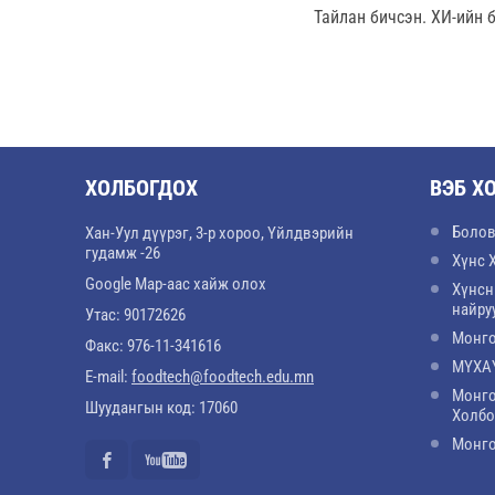
Тайлан бичсэн. ХИ-ийн 
ХОЛБОГДОХ
ВЭБ Х
Болов
Хан-Уул дүүрэг, 3-р хороо, Үйлдвэрийн
гудамж -26
Хүнс 
Google Map-аас хайж олох
Хүнсн
найру
Утас: 90172626
Монго
Факс: 976-11-341616
МҮХАҮ
E-mail:
foodtech@foodtech.edu.mn
Монго
Шуудангын код: 17060
Холб
Монго