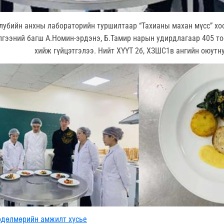
клубийн анхны лабораторийн туршилтаар “Тахианы махан мүсс” хо
лгээний багш А.Номин-эрдэнэ, Б.Тамир нарын удирдлагаар 405 т
хийж гүйцэтгэлээ. Нийт ХҮҮТ 2б, ХЗШС1в ангийн оюутн
өдөлмөрийн амжилт хүсье