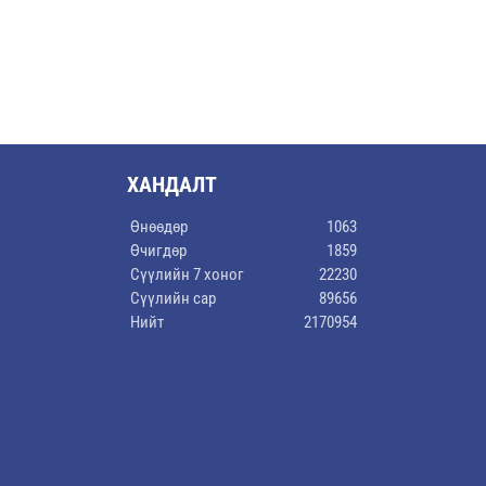
ХАНДАЛТ
Өнөөдөр
1063
Өчигдөр
1859
Сүүлийн 7 хоног
22230
Сүүлийн сар
89656
Нийт
2170954