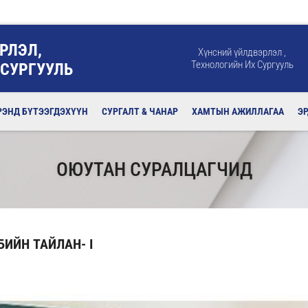
РЛЭЛ,
Хүнсний үйлдвэрлэл ,
Технологийн Их Сургууль
 СУРГУУЛЬ
РЭНД БҮТЭЭГДЭХҮҮН
СУРГАЛТ & ЧАНАР
ХАМТЫН АЖИЛЛАГАА
Э
ОЮУТАН СУРАЛЦАГЧИД
БИЙН ТАЙЛАН- I