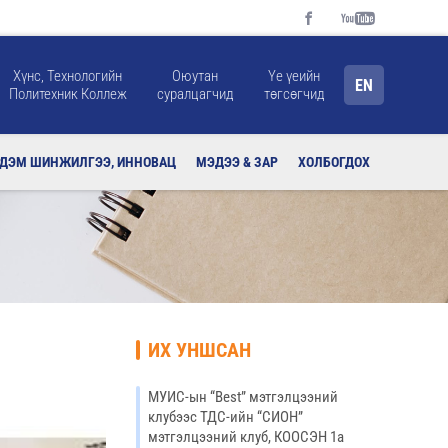
Хүнс, Технологийн
Оюутан
Үе үеийн
EN
Политехник Коллеж
суралцагчид
төгсөгчид
РДЭМ ШИНЖИЛГЭЭ, ИННОВАЦ
МЭДЭЭ & ЗАР
ХОЛБОГДОХ
ИХ УНШСАН
МУИС-ын “Веst” мэтгэлцээний
клубээс ТДС-ийн “СИОН”
мэтгэлцээний клуб, КООСЭН 1а