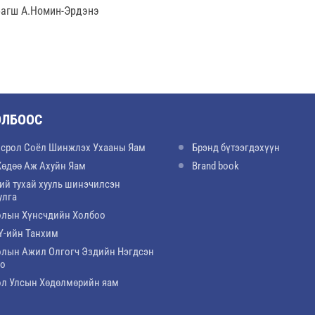
багш А.Номин-Эрдэнэ
ОЛБООС
срол Соёл Шинжлэх Ухааны Яам
Брэнд бүтээгдэхүүн
Хөдөө Аж Ахуйн Яам
Brand book
ий тухай хууль шинэчилсэн
улга
лын Хүнсчдийн Холбоо
-ийн Танхим
лын Ажил Олгогч Эздийн Нэгдсэн
оо
л Улсын Хөдөлмөрийн яам