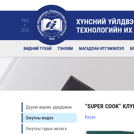
ХҮНСНИЙ ҮЙЛДВЭ
1965
ТЕХНОЛОГИЙН ИХ
2026
БИДНИЙ ТУХАЙ
ТЭНХИМ
МАГАДЛАН ИТГЭМЖЛЭЛ
Б
“SUPER COOK” КЛУ
Дүрэм журам, удирдамж
Буцах
Оюутны мэдээ
Оюутны гарын авлага