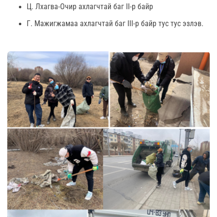
Ц. Лхагва-Очир ахлагчтай баг II-р байр
Г. Мажигжамаа ахлагчтай баг III-р байр тус тус эзлэв.