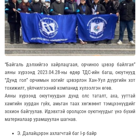
“Байгаль дэлхийгээ хайрлацгаая, орчиноо цэвэр байлгая”
аяны хүрээнд 2023.04.28-ны өдөр ТДС-ийн багш, оюутнууд
“Дунд гол” орчимын хогийг цэвэрлэн Хан-Уул дүүргийн хот
тохижилт, үйлчилгээний компанид хүлээлгэн өгөв.
Аяны хүрээнд оюутнуудын дунд олс таталт, аха, ууттай
хамгийн хурдан гүйх, амьтан таах хөгжөөнт тэмцээнүүдийг
зохион байгуулав. Идэвхтэй оролцсон оуютнуудыг үнэ бүхий
материалаар урамшуулан шагнав.
Э. Далайцэрэн ахлагчтай баг I-р байр