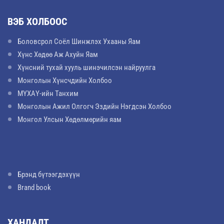
ВЭБ ХОЛБООС
Боловсрол Соёл Шинжлэх Ухааны Яам
Хүнс Хөдөө Аж Ахуйн Яам
Хүнсний тухай хууль шинэчилсэн найруулга
Монголын Хүнсчдийн Холбоо
МҮХАҮ-ийн Танхим
Монголын Ажил Олгогч Эздийн Нэгдсэн Холбоо
Монгол Улсын Хөдөлмөрийн яам
Брэнд бүтээгдэхүүн
Brand book
ХАНДАЛТ