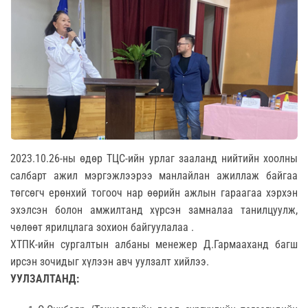
2023.10.26-ны өдөр ТЦС-ийн урлаг зааланд нийтийн хоолны
салбарт ажил мэргэжлээрээ манлайлан ажиллаж байгаа
төгсөгч ерөнхий тогооч нар өөрийн ажлын гараагаа хэрхэн
эхэлсэн болон амжилтанд хүрсэн замналаа танилцуулж,
чөлөөт ярилцлага зохион байгуулалаа .
ХТПК-ийн сургалтын албаны менежер Д.Гармааханд багш
ирсэн зочидыг хүлээн авч уулзалт хийлээ.
УУЛЗАЛТАНД: