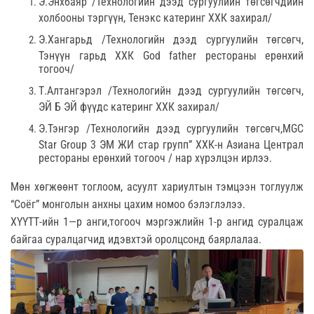
Э.Энхбаяр /Технологийн дээд сургуулийн төгсөгчдийн
холбооны тэргүүн, Тенэкс катеринг ХХК захирал/
Э.Хангарьд /Технологийн дээд сургуулийн төгсөгч,
Тэнүүн гарьд ХХК God father рестораны ерөнхий
тогооч/
Т.Алтангэрэл /Технологийн дээд сургуулийн төгсөгч,
ЭЙ Б ЭЙ фүүдс катеринг ХХК захирал/
Э.Тэнгэр /Технологийн дээд сургуулийн төгсөгч,MGC
Star Group 3 ЭМ ЖИ стар групп” ХХК-н Азиана Централ
рестораны ерөнхий тогооч / нар хүрэлцэн ирлээ.
Мөн хөгжөөнт тоглоом, асуулт хариултын тэмцээн тоглуулж
“Соёг” монголын анхны цахим номоо бэлэглэлээ.
ХҮҮТТ-ийн 1—р анги,тогооч мэргэжлийн 1-р ангид суралцаж
байгаа суралцагчид идэвхтэй оролцсонд баярлалаа.