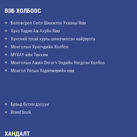
ВЭБ ХОЛБООС
Боловсрол Соёл Шинжлэх Ухааны Яам
Хүнс Хөдөө Аж Ахуйн Яам
Хүнсний тухай хууль шинэчилсэн найруулга
Монголын Хүнсчдийн Холбоо
МҮХАҮ-ийн Танхим
Монголын Ажил Олгогч Эздийн Нэгдсэн Холбоо
Монгол Улсын Хөдөлмөрийн яам
Брэнд бүтээгдэхүүн
Brand book
ХАНДАЛТ