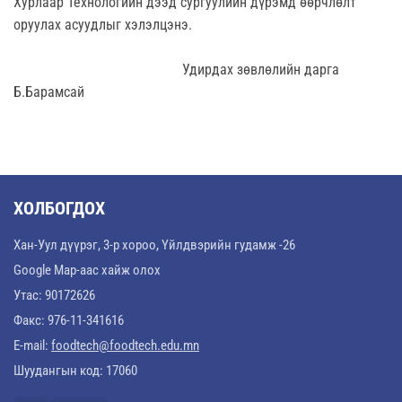
Хурлаар Технологийн дээд сургуулийн дүрэмд өөрчлөлт
оруулах асуудлыг хэлэлцэнэ.
Удирдах зөвлөлийн дарга
Б.Барамсай
ХОЛБОГДОХ
Хан-Уул дүүрэг, 3-р хороо, Үйлдвэрийн гудамж -26
Google Map-аас хайж олох
Утас: 90172626
Факс: 976-11-341616
E-mail:
foodtech@foodtech.edu.mn
Шуудангын код: 17060