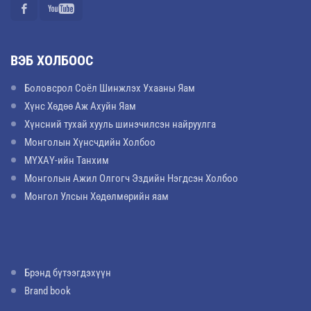
ВЭБ ХОЛБООС
Боловсрол Соёл Шинжлэх Ухааны Яам
Хүнс Хөдөө Аж Ахуйн Яам
Хүнсний тухай хууль шинэчилсэн найруулга
Монголын Хүнсчдийн Холбоо
МҮХАҮ-ийн Танхим
Монголын Ажил Олгогч Эздийн Нэгдсэн Холбоо
Монгол Улсын Хөдөлмөрийн яам
Брэнд бүтээгдэхүүн
Brand book