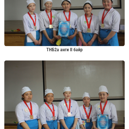
ТНБ2а анги II байр