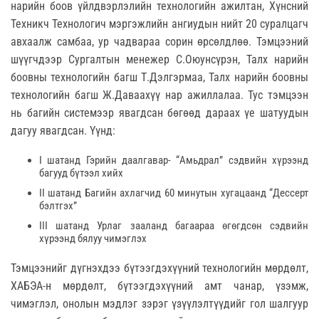
нарийн боов үйлдвэрлэлийн технологийн ажилтан, Хүнсний
Техникч Технологич мэргэжлийн ангиудын нийт 20 суралцагч
авхаалж самбаа, ур чадвараа сорин өрсөлдлөө. Тэмцээний
шүүгчдээр Сургалтын менежер С.Оюунсүрэн, Талх нарийн
боовны технологийн багш Т.Дэлгэрмаа, Талх нарийн боовны
технологийн багш Ж.Даваахүү нар ажиллалаа. Тус тэмцээн
нь багийн системээр явагдсан бөгөөд дараах үе шатуудын
дагуу явагдсан. Үүнд:
I шатанд Гэрийн даалгавар- “Амьдрал” сэдвийн хүрээнд
багууд бүтээл хийх
II шатанд Багийн ахлагчид 60 минутын хугацаанд “Дессерт
бэлтгэх”
III шатанд Урлаг зааланд багаараа өгөгдсөн сэдвийн
хүрээнд бялуу чимэглэх
Тэмцээнийг дүгнэхдээ бүтээгдэхүүний технологийн мөрдөлт,
ХАБЭА-н мөрдөлт, бүтээгдэхүүний амт чанар, үзэмж,
чимэглэл, онолын мэдлэг зэрэг үзүүлэлтүүдийг гол шалгуур