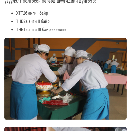
үзүүлэлт болгосон бөгөөд шүүгчдийн дүнгээр:
ХТТ2б анги I байр
ТНБ2а анги II байр
ТНБ1а анги III байр эзэллээ.