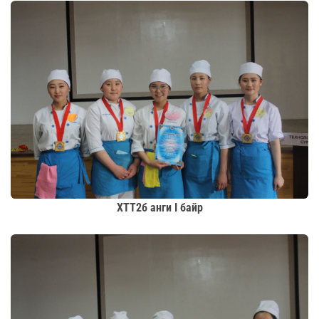
ХТТ2б анги I байр