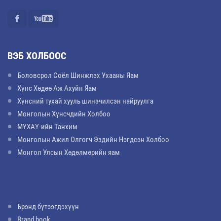
ВЭБ ХОЛБООС
Боловсрол Соёл Шинжлэх Ухааны Яам
Хүнс Хөдөө Аж Ахуйн Яам
Хүнсний тухай хууль шинэчилсэн найруулга
Монголын Хүнсчдийн Холбоо
МҮХАҮ-ийн Танхим
Монголын Ажил Олгогч Эздийн Нэгдсэн Холбоо
Монгол Улсын Хөдөлмөрийн яам
Брэнд бүтээгдэхүүн
Brand book