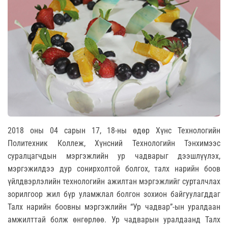
2018 оны 04 сарын 17, 18-ны өдөр Хүнс Технологийн
Политехник Коллеж, Хүнсний Технологийн Тэнхимээс
суралцагчдын мэргэжлийн ур чадварыг дээшлүүлэх,
мэргэжилдээ дур сонирхолтой болгох, талх нарийн боов
үйлдвэрлэлийн технологийн ажилтан мэргэжлийг сурталчлах
зорилгоор жил бүр уламжлал болгон зохион байгуулагддаг
Талх нарийн боовны мэргэжлийн “Ур чадвар”-ын уралдаан
амжилттай болж өнгөрлөө. Ур чадварын уралдаанд Талх