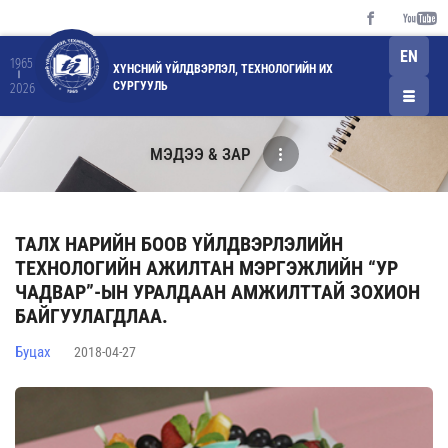
EN
1965
ХҮНСНИЙ ҮЙЛДВЭРЛЭЛ, ТЕХНОЛОГИЙН ИХ
СУРГУУЛЬ
2026
МЭДЭЭ & ЗАР
ТАЛХ НАРИЙН БООВ ҮЙЛДВЭРЛЭЛИЙН
ТЕХНОЛОГИЙН АЖИЛТАН МЭРГЭЖЛИЙН “УР
ЧАДВАР”-ЫН УРАЛДААН АМЖИЛТТАЙ ЗОХИОН
БАЙГУУЛАГДЛАА.
Буцах
2018-04-27