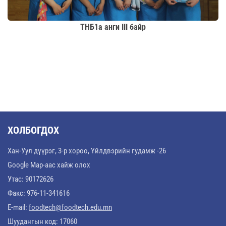
ТНБ1а анги III байр
ХОЛБОГДОХ
Хан-Уул дүүрэг, 3-р хороо, Үйлдвэрийн гудамж -26
Google Map-аас хайж олох
Утас: 90172626
Факс: 976-11-341616
E-mail:
foodtech@foodtech.edu.mn
Шуудангын код: 17060