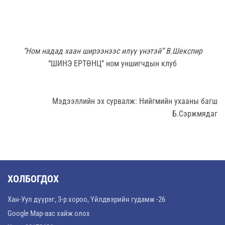
“
Ном
надад
хаан
ширээнээс
илүү
үнэтэй
”
В
.
Шекспир
“ШИНЭ ЕРТӨНЦ” ном уншигчдын клуб
Мэдээллийн эх сурвалж: Нийгмийн ухааны багш
Б.Сэржмядаг
ХОЛБОГДОХ
Хан-Уул дүүрэг, 3-р хороо, Үйлдвэрийн гудамж -26
Google Map-аас хайж олох