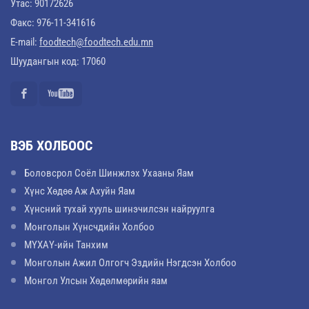
Утас: 90172626
Факс: 976-11-341616
E-mail:
foodtech@foodtech.edu.mn
Шуудангын код: 17060
ВЭБ ХОЛБООС
Боловсрол Соёл Шинжлэх Ухааны Яам
Хүнс Хөдөө Аж Ахуйн Яам
Хүнсний тухай хууль шинэчилсэн найруулга
Монголын Хүнсчдийн Холбоо
МҮХАҮ-ийн Танхим
Монголын Ажил Олгогч Эздийн Нэгдсэн Холбоо
Монгол Улсын Хөдөлмөрийн яам