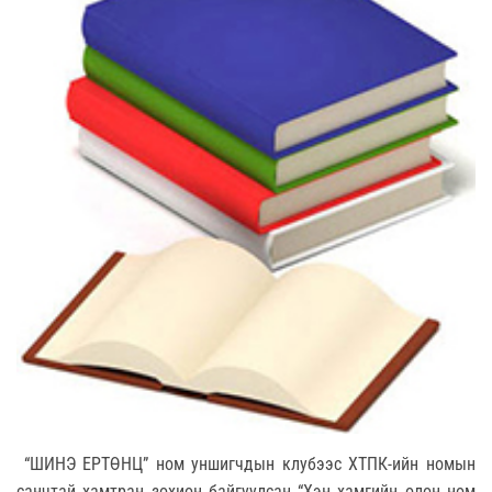
“ШИНЭ ЕРТӨНЦ” ном уншигчдын клубээс ХТПК-ийн номын
санчтай хамтран зохион байгуулсан “Хэн хамгийн олон ном