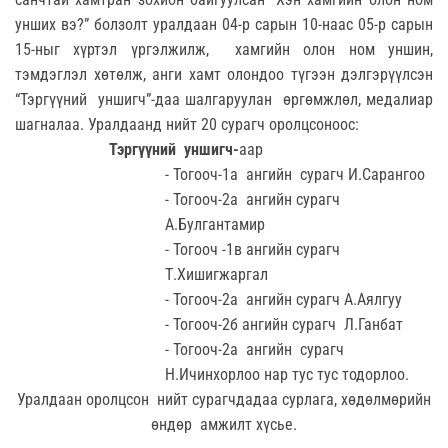
унших вэ?” болзолт уралдаан 04-р сарын 10-наас 05-р сарын
15-ныг хүртэл үргэлжилж, хамгийн олон ном уншин,
тэмдэглэл хөтөлж, анги хамт олондоо түгээн дэлгэрүүлсэн
“Тэргүүний уншигч”-даа шалгаруулан өргөмжлөл, медалиар
шагналаа. Уралдаанд нийт 20 сурагч оролцсоноос:
Тэргүүний уншигч-
аар
- Тогооч-1а ангийн сурагч И.Сарангоо
- Тогооч-2а ангийн сурагч
А.Булгантамир
- Тогооч -1в ангийн сурагч
Т.Хишигжаргал
- Тогооч-2а ангийн сурагч А.Аялгуу
- Тогооч-2б ангийн сурагч Л.Ганбат
- Тогооч-2а ангийн сурагч
Н.Ичинхорлоо нар тус тус тодорлоо.
Уралдаан оролцсон нийт сурагчдадаа сурлага, хөдөлмөрийн
өндөр амжилт хүсье.