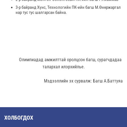
3-р байранд Хүнс, Технологийн ПК-ийн багш М.Өнөржаргал
нар тус тус шалгарсан байна.
Олимпиадад амжилттай оролцсон багш, сурагчдадаа
талархал илэрхийлье.
Мэдээллийн эх сурвалж: Багш А.Баттуяа
ХОЛБОГДОХ