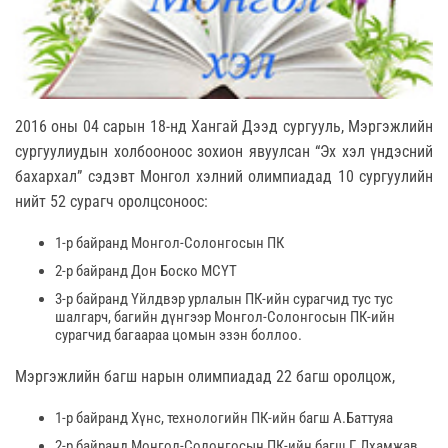
2016 оны 04 сарын 18-нд Хангай Дээд сургууль, Мэргэжлийн
сургуулиудын холбооноос зохион явуулсан “Эх хэл үндэсний
бахархал” сэдэвт Монгол хэлний олимпиадад 10 сургуулийн
нийт 52 сурагч оролцсоноос:
1-р байранд Монгол-Солонгосын ПК
2-р байранд Дон Боско МСҮТ
3-р байранд Үйлдвэр урлалын ПК-ийн сурагчид тус тус
шалгарч, багийн дүнгээр Монгол-Солонгосын ПК-ийн
сурагчид багаараа цомын эзэн боллоо.
Мэргэжлийн багш нарын олимпиадад 22 багш оролцож,
1-р байранд Хүнс, технологийн ПК-ийн багш А.Баттуяа
2-р байранд Монгол-Солонгосын ПК-ийн багш Г.Лхамжав