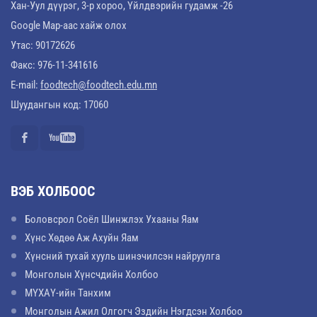
Хан-Уул дүүрэг, 3-р хороо, Үйлдвэрийн гудамж -26
Google Map-аас хайж олох
Утас: 90172626
Факс: 976-11-341616
E-mail:
foodtech@foodtech.edu.mn
Шуудангын код: 17060
ВЭБ ХОЛБООС
Боловсрол Соёл Шинжлэх Ухааны Яам
Хүнс Хөдөө Аж Ахуйн Яам
Хүнсний тухай хууль шинэчилсэн найруулга
Монголын Хүнсчдийн Холбоо
МҮХАҮ-ийн Танхим
Монголын Ажил Олгогч Эздийн Нэгдсэн Холбоо