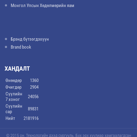
Монгол Улсын Хөдөлмөрийн яам
Брэнд бүтээгдэхүүн
Brand book
ХАНДАЛТ
Өнөөдөр
1360
Өчигдөр
2904
Сүүлийн
24056
7 хоног
Сүүлийн
89831
сар
Нийт
2181916
© 2015 он, Технологийн дээд сургууль. Бүх эрх хуулиар хамгаалагдсан