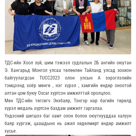
ТДС-ийн Хоол зүй, шим тэжээл судлалын 2Б ангийн оюутан
Э. Хангарьд Монгол улсаа төлөөлөн Тайланд улсад зохион
байгуулагдсан TUCC2023 олон улсын А зэрэглэлийн
тэмцээнд хоёр мөнгө , нэг хүрэл , хамгийн өндөр оноотой
алтан цом буюу Oscar хүртсэн амжилттай оролцлоо.
Мөн ТДС-ийн төгсөгч Энхбаяр, Тэнгэр нар багийн төрөлд
хүрэл медаль хүртсэн бахдам амжилт гаргалаа.
Үндэсний шигшээ баг хамт олон болон оюутнууддаа халуун
баяр хүргэж, цаашдынх нь ажил хөдөлмөрт өндөр амжилт
хүсье.