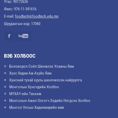
Утас: 90172626
Факс: 976-11-341616
E-mail:
foodtech@foodtech.edu.mn
Шуудангын код: 17060
ВЭБ ХОЛБООС
Боловсрол Соёл Шинжлэх Ухааны Яам
Хүнс Хөдөө Аж Ахуйн Яам
Хүнсний тухай хууль шинэчилсэн найруулга
Монголын Хүнсчдийн Холбоо
МҮХАҮ-ийн Танхим
Монголын Ажил Олгогч Эздийн Нэгдсэн Холбоо
Монгол Улсын Хөдөлмөрийн яам