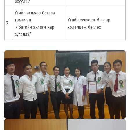
асуулт /
Үгийн сүлжээ бөглөх
тэмцээн
Үгийн сүлжээг багаар
7
/ багийн ахлагч нар
хэлэлцэж бөглөх
сугалах/