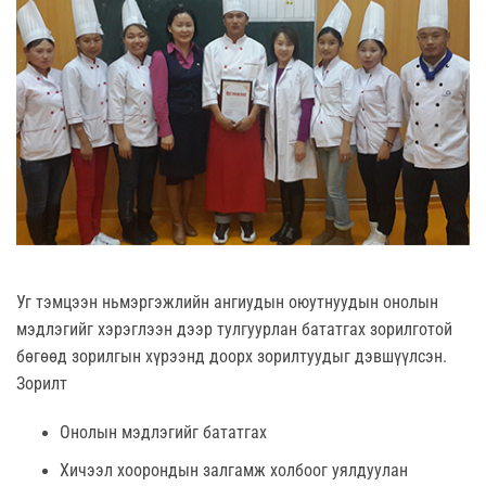
Уг тэмцээн ньмэргэжлийн ангиудын оюутнуудын онолын
мэдлэгийг хэрэглээн дээр тулгуурлан бататгах зорилготой
бөгөөд зорилгын хүрээнд доорх зорилтуудыг дэвшүүлсэн.
Зорилт
Онолын мэдлэгийг бататгах
Хичээл хоорондын залгамж холбоог уялдуулан