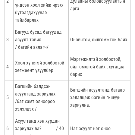
2
дулааны боловсруулалтын
үндсэн хоол хийж ирэх/
арга
бүтээгдэхүүнээ
тайлбарлах
Багууд бусад багуудад
3
асуулт тавих
Оновчтой, ойлгомжтой байх
/ багийн ахлагч/
Мэргэжилтэй холбоотой,
Хоол хүнстэй холбоотой
4
ойлгомжтой байх , хугацаа
хөгжөөнт үзүүлбэр
барих
Багшийн бэлдсэн
Багшийн асуултанд багаар
асуултанд хариулах
5
хэлэлцэж багийн гишүүн
/баг хамт олноороо
хариулна.
хэлэлцэх /
Асуултанд хэн хурдан
6
хариулах вэ? / 40
Нэг асуулт нэг оноо