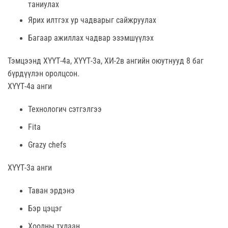
таниулах
Ярих илтгэх ур чадварыг сайжруулах
Багаар ажиллах чадвар эзэмшүүлэх
Тэмцээнд ХҮҮТ-4а, ХҮҮТ-3а, ХИ-2в ангийн оюутнууд 8 баг
бүрдүүлэн оролцсон.
ХҮҮТ-4а анги
Технологич сэтгэлгээ
Fita
Grazy chefs
ХҮҮТ-3а анги
Таван эрдэнэ
Бэр цэцэг
Хоолны тулаан