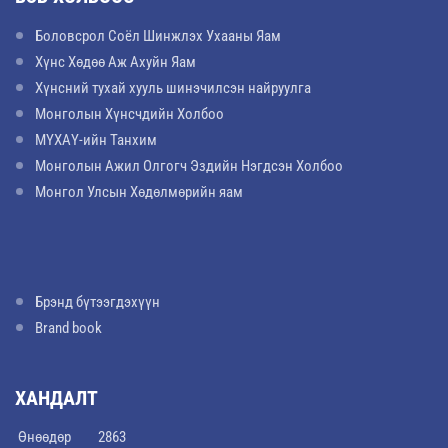
Боловсрол Соёл Шинжлэх Ухааны Яам
Хүнс Хөдөө Аж Ахуйн Яам
Хүнсний тухай хууль шинэчилсэн найруулга
Монголын Хүнсчдийн Холбоо
МҮХАҮ-ийн Танхим
Монголын Ажил Олгогч Эздийн Нэгдсэн Холбоо
Монгол Улсын Хөдөлмөрийн яам
Брэнд бүтээгдэхүүн
Brand book
ХАНДАЛТ
Өнөөдөр
2863