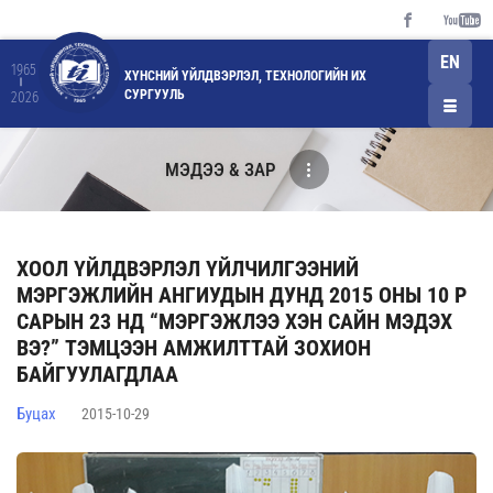
EN
1965
ХҮНСНИЙ ҮЙЛДВЭРЛЭЛ, ТЕХНОЛОГИЙН ИХ
СУРГУУЛЬ
2026
МЭДЭЭ & ЗАР
ХООЛ ҮЙЛДВЭРЛЭЛ ҮЙЛЧИЛГЭЭНИЙ
МЭРГЭЖЛИЙН АНГИУДЫН ДУНД 2015 ОНЫ 10 Р
САРЫН 23 НД “МЭРГЭЖЛЭЭ ХЭН САЙН МЭДЭХ
ВЭ?” ТЭМЦЭЭН АМЖИЛТТАЙ ЗОХИОН
БАЙГУУЛАГДЛАА
Буцах
2015-10-29