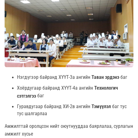
Нэгдүгээр байранд ХҮҮТ-3а ангийн
Таван эрдэнэ
баг
Хоёрдугаар байранд ХҮҮТ-4а ангийн
Технологич
баг
сэтгэлгээ
Гуравдугаар байранд ХИ-2в ангийн
Тэмүүлэл
баг тус
тус шалгарлаа
Амжилттай оролцсон нийт оюутнууддаа баярлалаа, сурлагын
амжилт хүсье