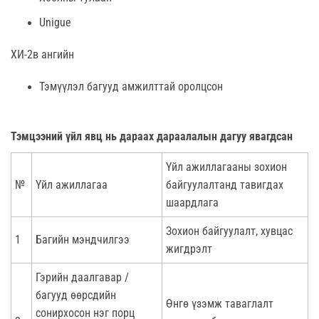
Unigue
ХИ-2в ангийн
Тэмүүлэл багууд амжилттай оролцсон
Тэмцээний үйл явц нь дараах дараалалын дагуу явагдсан
Үйл ажиллагааны зохион
№
Үйл ажиллагаа
байгуулалтанд тавигдах
шаардлага
Зохион байгуулалт, хувцас
1
Багийн мэндчилгээ
жигдрэлт
Гэрийн даалгавар /
багууд өөрсдийн
Өнгө үзэмж таваглалт
сонирхосон нэг порц