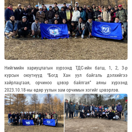
Нийгмийн хариуцлагын хүрээнд ТДС-ийн багш, 1, 2, 3-р
курсын оюутнууд “Богд Хан уул байгаль дэлхийгээ
хайрлацгаая, орчиноо цэвэр байлгая” аяны хүрээнд
2023.10.18-ны өдөр уулын зам орчимын хогийг цэвэрлэв.