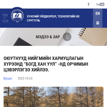
EN
1965
ХҮНСНИЙ ҮЙЛДВЭРЛЭЛ, ТЕХНОЛОГИЙН ИХ
СУРГУУЛЬ
2026
МЭДЭЭ & ЗАР
ОЮУТНУУД НИЙГМИЙН ХАРИУЦЛАГЫН
ХҮРЭЭНД “БОГД ХАН УУЛ” -НД ОРЧИМЫН
ЦЭВЭРЛЭГЭЭ ХИЙЛЭЭ.
Буцах
2023-10-23