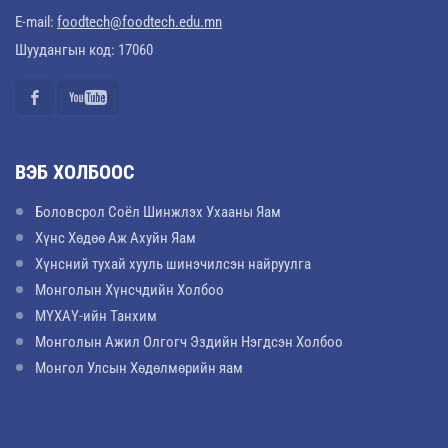
E-mail:
foodtech@foodtech.edu.mn
Шуудангын код: 17060
ВЭБ ХОЛБООС
Боловсрол Соёл Шинжлэх Ухааны Яам
Хүнс Хөдөө Аж Ахуйн Яам
Хүнсний тухай хууль шинэчилсэн найруулга
Монголын Хүнсчдийн Холбоо
МҮХАҮ-ийн Танхим
Монголын Ажил Олгогч Эздийн Нэгдсэн Холбоо
Монгол Улсын Хөдөлмөрийн яам