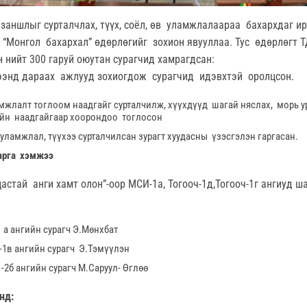
с заншлыг сурталчлах, түүх, соёл, өв уламжлалаараа бахархдаг и
“Монгол бахархал” өдөрлөгийг зохион явууллаа. Тус өдөрлөгт Т
н нийт 300 гаруй оюутан сурагчид хамрагдсан:
ээнд дараах ажлууд зохиогдож сурагчид идэвхтэй оролцсон.
жлалт тоглоом наадгайг сурталчилж, хүүхдүүд шагай няслах, морь у
йн наадгайгаар хоорондоо тоглосон
уламжлал, түүхээ сурталчилсан зурагт хуудасны үзэсгэлэн гаргасан.
арга хэмжээ
стай анги хамт олон”-оор МСИ-1а, Тогооч-1д,Тогооч-1г ангиуд ш
1 а ангийн сурагч Э.Мөнхбат
-1в ангийн сурагч Э.Тэмүүлэн
 -2б ангийн сурагч М.Саруул- Өглөө
нд: