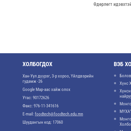
Өдөрлөгт идэвхтэй
ХОЛБОГДОХ
ВЭБ Х
Болов
Хан-Уул дүүрэг, 3-р хороо, Үйлдвэрийн
гудамж -26
Хүнс 
Google Map-аас хайж олох
Хүнсн
найру
Утас: 90172626
Монго
Факс: 976-11-341616
МҮХАҮ
E-mail:
foodtech@foodtech.edu.mn
Монго
Шуудангын код: 17060
Холб