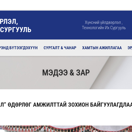
РЛЭЛ,
Хүнсний үйлдвэрлэл ,
Технологийн Их Сургууль
 СУРГУУЛЬ
РЭНД БҮТЭЭГДЭХҮҮН
СУРГАЛТ & ЧАНАР
ХАМТЫН АЖИЛЛАГАА
Э
МЭДЭЭ & ЗАР
Л” ӨДӨРЛӨГ АМЖИЛТТАЙ ЗОХИОН БАЙГУУЛАГДЛА