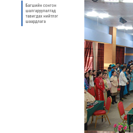
Багшийн сонгон
шалгаруулалтад
тавигдах нийтлэг
шаардлага