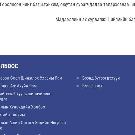
 оролцсон нийт багш,тэнхим, оюутан сурагчдадаа талархсанаа и
Мэдээллийн эх сурвалж: Нийгмийн ба
ОЛБООС
срол Соёл Шинжлэх Ухааны Яам
Брэнд бүтээгдэхүүн
Хөдөө Аж Ахуйн Яам
Brand book
ий тухай хууль шинэчилсэн
улга
лын Хүнсчдийн Холбоо
-ийн Танхим
лын Ажил Олгогч Эздийн Нэгдсэн
оо