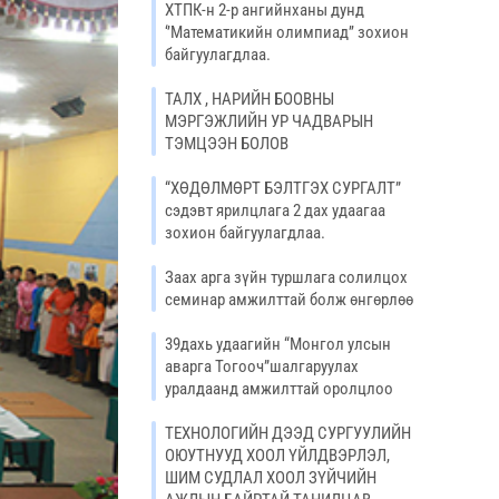
ХТПК-н 2-р ангийнханы дунд
‘’Математикийн олимпиад’’ зохион
байгуулагдлаа.
ТАЛХ , НАРИЙН БООВНЫ
МЭРГЭЖЛИЙН УР ЧАДВАРЫН
ТЭМЦЭЭН БОЛОВ
“ХӨДӨЛМӨРТ БЭЛТГЭХ СУРГАЛТ”
сэдэвт ярилцлага 2 дах удаагаа
зохион байгуулагдлаа.
Заах арга зүйн туршлага солилцох
семинар амжилттай болж өнгөрлөө
39дахь удаагийн “Монгол улсын
аварга Тогооч”шалгаруулах
уралдаанд амжилттай оролцлоо
ТЕХНОЛОГИЙН ДЭЭД СУРГУУЛИЙН
ОЮУТНУУД ХООЛ ҮЙЛДВЭРЛЭЛ,
ШИМ СУДЛАЛ ХООЛ ЗҮЙЧИЙН