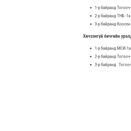
1-р байранд Тогооч
2-р байранд ТНБ -1а
3-р байранд Коосен
Хичээнгүй бичгийн урал
1-р байранд МСИ-1а
2-р байранд Тогооч
3-р байранд Тогооч-