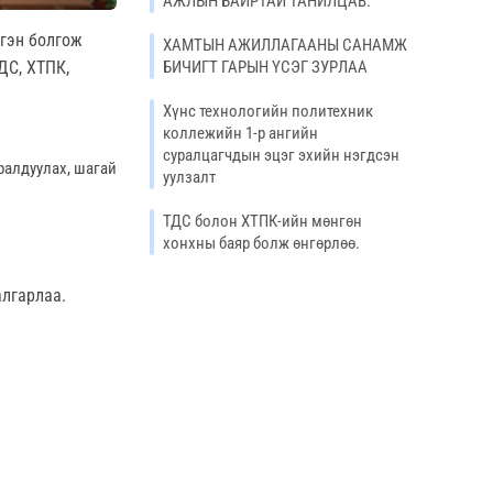
АЖЛЫН БАЙРТАЙ ТАНИЛЦАВ.
ргэн болгож
ХАМТЫН АЖИЛЛАГААНЫ САНАМЖ
БИЧИГТ ГАРЫН ҮСЭГ ЗУРЛАА
ДС, ХТПК,
Хүнс технологийн политехник
коллежийн 1-р ангийн
суралцагчдын эцэг эхийн нэгдсэн
ралдуулах, шагай
уулзалт
ТДС болон ХТПК-ийн мөнгөн
хонхны баяр болж өнгөрлөө.
алгарлаа.