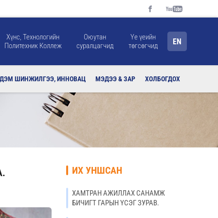
Хүнс, Технологийн
Оюутан
Үе үеийн
EN
Политехник Коллеж
суралцагчид
төгсөгчид
РДЭМ ШИНЖИЛГЭЭ, ИННОВАЦ
МЭДЭЭ & ЗАР
ХОЛБОГДОХ
ИХ УНШСАН
А.
ХАМТРАН АЖИЛЛАХ САНАМЖ
БИЧИГТ ГАРЫН ҮСЭГ ЗУРАВ.