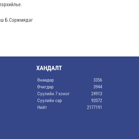
лэрхийлье.
гш Б.Сэржмядаг
ХАНДАЛТ
Өнөөдөр
3356
Өчигдөр
3944
Сүүлийн 7 хоног
24913
Сүүлийн сар
92072
Нийт
2177191