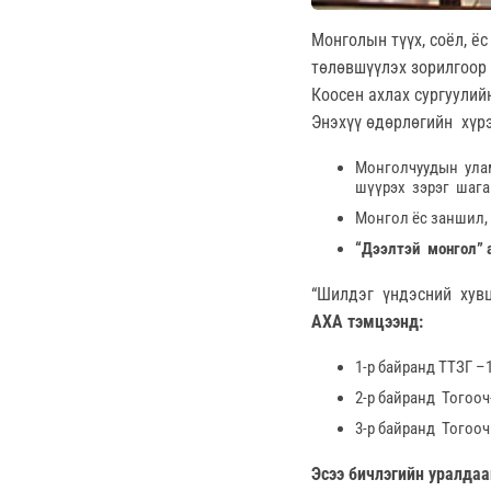
Монголын түүх, соёл, ё
төлөвшүүлэх зорилгоор 
Коосен ахлах сургуулий
Энэхүү өдөрлөгийн хүр
Монголчуудын улам
шүүрэх зэрэг шага
Монгол ёс заншил, 
“Дээлтэй монгол” 
“Шилдэг үндэсний хувца
АХА тэмцээнд:
1-р байранд ТТЗГ –
2-р байранд Тогооч
3-р байранд Тогооч
Эсээ бичлэгийн уралдаа