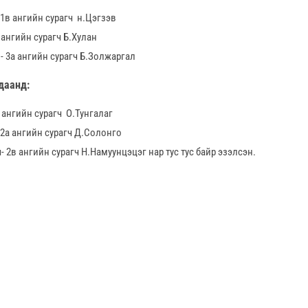
-1в ангийн сурагч н.Цэгзэв
 ангийн сурагч Б.Хулан
 - 3а ангийн сурагч Б.Золжаргал
даанд:
 ангийн сурагч О.Тунгалаг
-2а ангийн сурагч Д.Солонго
 2в ангийн сурагч Н.Намуунцэцэг нар тус тус байр эзэлсэн.