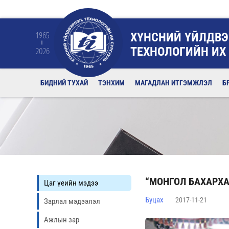
ХҮНСНИЙ ҮЙЛДВЭ
1965
ТЕХНОЛОГИЙН ИХ
2026
БИДНИЙ ТУХАЙ
ТЭНХИМ
МАГАДЛАН ИТГЭМЖЛЭЛ
Б
“МОНГОЛ БАХАРХА
Цаг үеийн мэдээ
Буцах
2017-11-21
Зарлал мэдээлэл
Ажлын зар