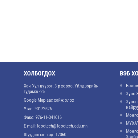
ХОЛБОГДОХ
ВЭБ Х
Болов
Хан-Уул дүүрэг, 3-р хороо, Үйлдвэрийн
гудамж -26
Хүнс 
Google Map-аас хайж олох
Хүнсн
найру
Утас: 90172626
Монго
Факс: 976-11-341616
МҮХАҮ
E-mail:
foodtech@foodtech.edu.mn
Монго
Шуудангын код: 17060
Холб