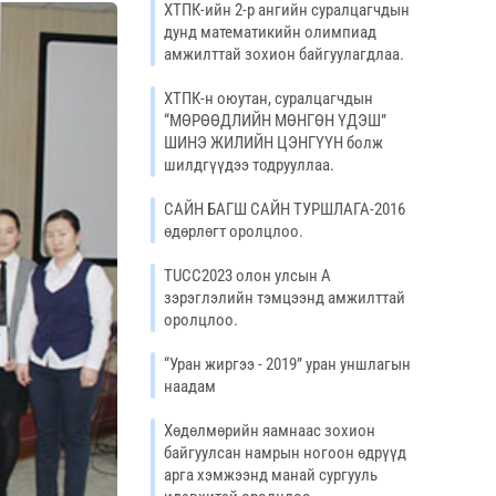
ХТПК-ийн 2-р ангийн суралцагчдын
дунд математикийн олимпиад
амжилттай зохион байгуулагдлаа.
ХТПК-н оюутан, суралцагчдын
“МӨРӨӨДЛИЙН МӨНГӨН ҮДЭШ”
ШИНЭ ЖИЛИЙН ЦЭНГҮҮН болж
шилдгүүдээ тодрууллаа.
САЙН БАГШ САЙН ТУРШЛАГА-2016
өдөрлөгт оролцлоо.
TUCC2023 олон улсын А
зэрэглэлийн тэмцээнд амжилттай
оролцлоо.
“Уран жиргээ - 2019” уран уншлагын
наадам
Хөдөлмөрийн яамнаас зохион
байгуулсан намрын ногоон өдрүүд
арга хэмжээнд манай сургууль