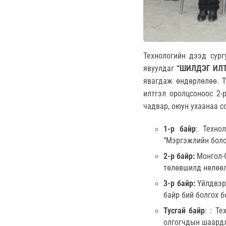
Технологийн дээд сург
явуулдаг
“ШИЛДЭГ ИЛТ
явагдаж өндөрлөлөө. Т
илтгэл оролцсоноос 2-
чадвар, оюун ухаанаа с
1-р байр
: Техно
“Мэргэжлийн боло
2-р байр:
Монгол-С
төлөвшилд нөлөөл
3-р байр:
Үйлдвэр
байр бий болгох б
Тусгай байр
: : Т
олгогчдын шаардл