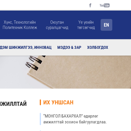
Хүнс, Технологийн
Оюутан
Үе үеийн
EN
Политехник Коллеж
суралцагчид
төгсөгчид
РДЭМ ШИНЖИЛГЭЭ, ИННОВАЦ
МЭДЭЭ & ЗАР
ХОЛБОГДОХ
ИХ УНШСАН
АМЖИЛЛТАЙ
“МОНГОЛ БАХАРХАЛ” өдөрлөг
амжилттай зохион байгуулагдлаа.