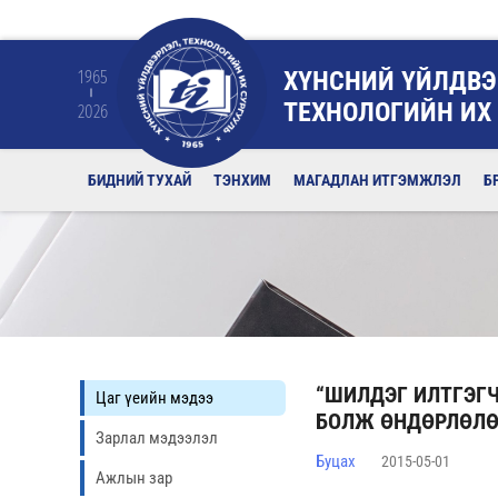
ХҮНСНИЙ ҮЙЛДВЭ
1965
ТЕХНОЛОГИЙН ИХ
2026
БИДНИЙ ТУХАЙ
ТЭНХИМ
МАГАДЛАН ИТГЭМЖЛЭЛ
Б
“ШИЛДЭГ ИЛТГЭГЧ
Цаг үеийн мэдээ
БОЛЖ ӨНДӨРЛӨЛӨ
Зарлал мэдээлэл
Буцах
2015-05-01
Ажлын зар