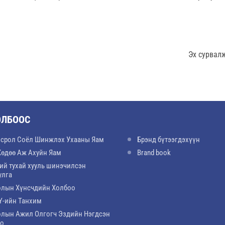
Эх сурвал
ОЛБООС
срол Соёл Шинжлэх Ухааны Яам
Брэнд бүтээгдэхүүн
Хөдөө Аж Ахуйн Яам
Brand book
ий тухай хууль шинэчилсэн
улга
лын Хүнсчдийн Холбоо
-ийн Танхим
лын Ажил Олгогч Эздийн Нэгдсэн
оо