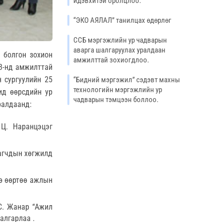
идэвхитэй оролцлоо.
“ЭКО АЯЛАЛ” танилцах өдөрлөг
ССБ мэргэжлийн ур чадварын
аварга шалгаруулах уралдаан
 болгон зохион
амжилттай зохиогдлоо.
3-нд амжилттай
 сургуулийн 25
“Бидний мэргэжил” сэдэвт махны
технологийн мэргэжлийн ур
чид өөрсдийн ур
чадварын тэмцээн боллоо.
ралдаанд:
 Ц. Наранцэцэг
агчдын хөгжилд
ө өөртөө ажлын
 С. Жанар “Ажил
алгарлаа .