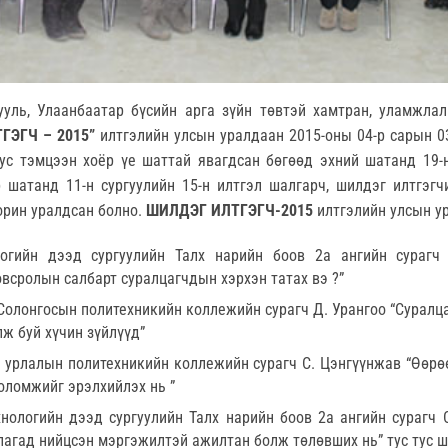
ууль, Улаанбаатар бүсийн арга зүйн төвтэй хамтран, уламжлал
ГЭГЧ – 2015”
илтгэлийн улсын уралдаан 2015-оны 04-р сарын 0
ус тэмцээн хоёр үе шаттай явагдсан бөгөөд эхний шатанд 19-н
р шатанд 11-н сургуулийн 15-н илтгэл шалгарч, шилдэг илтгэг
орин уралдсан болно.
ШИЛДЭГ ИЛТГЭГЧ-2015
илтгэлийн улсын у
логийн дээд сургуулийн Талх нарийн боов 2а ангийн сурагч
всролын салбарт суралцагчдын хэрхэн татах вэ ?”
олонгосын политехникийн коллежийн сурагч Д. Урангоо “Суралц
ж буй хүчин зүйлүүд”
 урлалын политехникийн коллежийн сурагч С. Цэнгүүнжав “Өөрө
оломжийг эрэлхийлэх нь ”
ехнологийн дээд сургуулийн Талх нарийн боов 2а ангийн сурагч
агад нийцсэн мэргэжилтэй ажилтан болж төлөвших нь” тус тус ш