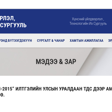
РЛЭЛ,
Хүнсний үйлдвэрлэл ,
Технологийн Их Сургууль
 СУРГУУЛЬ
РЭНД БҮТЭЭГДЭХҮҮН
СУРГАЛТ & ЧАНАР
ХАМТЫН АЖИЛЛАГАА
Э
МЭДЭЭ & ЗАР
-2015” ИЛТГЭЛИЙН УЛСЫН УРАЛДААН ТДС ДЭЭР 
Ө.