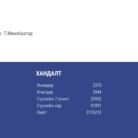
ж: Т.Мөнхбаатар
ХАНДАЛТ
Өнөөдөр
2375
Өчигдөр
3944
Сүүлийн 7 хоног
23932
Сүүлийн сар
91091
Нийт
2176210