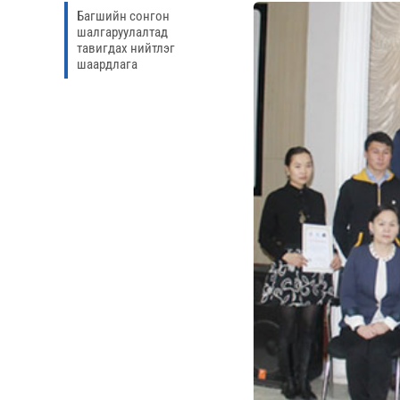
Багшийн сонгон
шалгаруулалтад
тавигдах нийтлэг
шаардлага