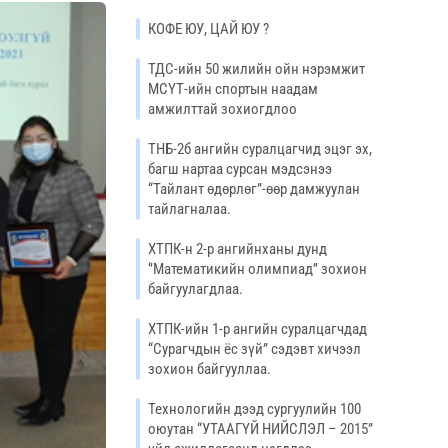
КОФЕ ЮУ, ЦАЙ ЮУ ?
ТДС-ийн 50 жилийн ойн нэрэмжит
МСҮТ-ийн спортын наадам
амжилттай зохиогдлоо
ТНБ-2б ангийн суралцагчид эцэг эх,
багш нартаа сурсан мэдсэнээ
“Тайлант өдөрлөг”-өөр дамжуулан
тайлагналаа.
ХТПК-н 2-р ангийнханы дунд
‘’Математикийн олимпиад’’ зохион
байгуулагдлаа.
ХТПК-ийн 1-р ангийн суралцагчдад
“Сурагчдын ёс зүй” сэдэвт хичээл
зохион байгууллаа.
Технологийн дээд сургуулийн 100
оюутан “УТААГҮЙ НИЙСЛЭЛ – 2015”