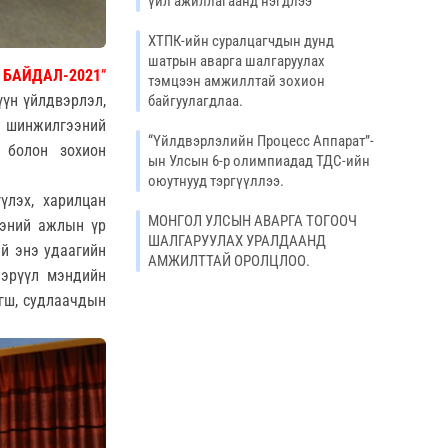
үйл ажиллагаанд нэгдлээ
ХТПК-ийн суралцагчдын дунд
шатрын аварга шалгаруулах
 БАЙДАЛ
-2021
”
тэмцээн амжиллтай зохион
үүн үйлдвэрлэл,
байгуулагдлаа.
м шинжилгээний
“Үйлдвэрлэлийн Процесс Аппарат”-
 болон зохион
ын Улсын 6-р олимпиадад ТДС-ийн
оюутнууд тэргүүллээ.
үлэх, харилцан
МОНГОЛ УЛСЫН АВАРГА ТОГООЧ
ээний ажлын үр
ШАЛГАРУУЛАХ УРАЛДААНД
ий энэ удаагийн
АМЖИЛТТАЙ ОРОЛЦЛОО.
 эрүүл мэндийн
агш, судлаачдын