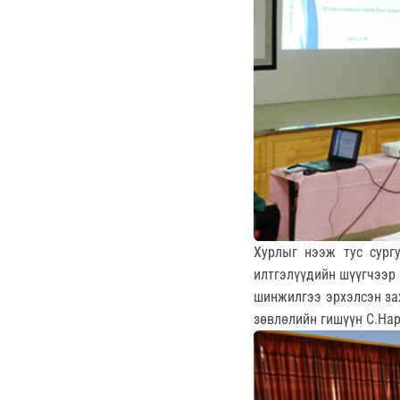
Хурлыг нээж тус сургу
илтгэлүүдийн шүүгчээр 
шинжилгээ эрхэлсэн зах
зөвлөлийн гишүүн С.Нар