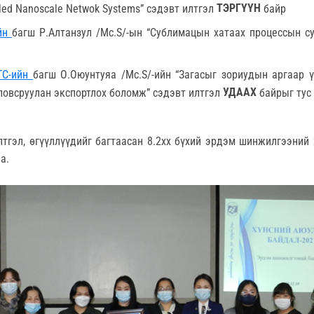
ТЭРГҮҮН
bled Nanoscale Netwok Systems” сэдэвт илтгэл
байр
йн
багш Р.Алтанзул /Mc.S/-ын “Cублимацын хатаах процессын с
ТС-ийн
багш О.Оюунтуяа /Mc.S/-ийн “Загасыг зориудын аргаар 
УДААХ
оловсруулан экспортлох боломж” сэдэвт илтгэл
байрыг тус 
лтгэл, өгүүллүүдийг багтаасан 8.2хх бүхий эрдэм шинжилгээний
а.