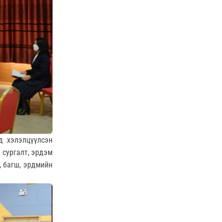
д хэлэлцүүлсэн
 сургалт, эрдэм
, багш, эрдмийн