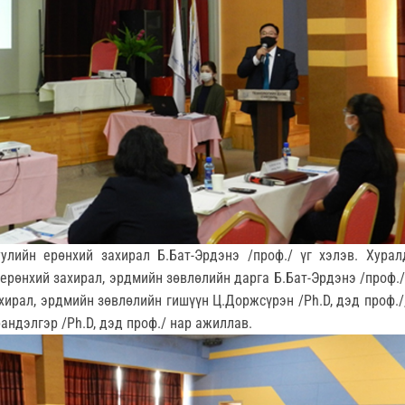
улийн ерөнхий захирал Б.Бат-Эрдэнэ /проф./ үг хэлэв. Хурал
ерөнхий захирал, эрдмийн зөвлөлийн дарга Б.Бат-Эрдэнэ /проф./
ирал, эрдмийн зөвлөлийн гишүүн Ц.Доржсүрэн /Ph.D, дэд проф./
андэлгэр /Ph.D, дэд проф./ нар ажиллав.