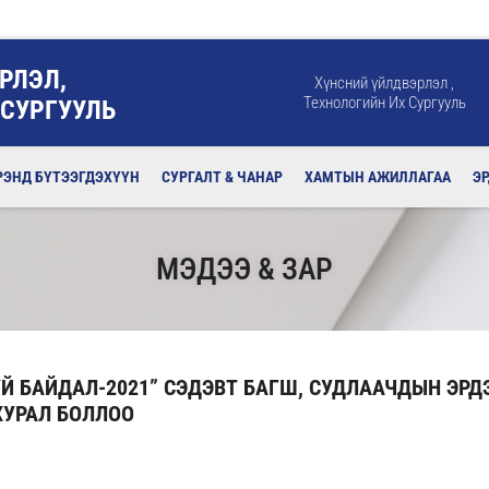
РЛЭЛ,
Хүнсний үйлдвэрлэл ,
Технологийн Их Сургууль
 СУРГУУЛЬ
РЭНД БҮТЭЭГДЭХҮҮН
СУРГАЛТ & ЧАНАР
ХАМТЫН АЖИЛЛАГАА
Э
МЭДЭЭ & ЗАР
Й БАЙДАЛ-2021” СЭДЭВТ БАГШ, СУДЛААЧДЫН ЭРД
УРАЛ БОЛЛОО