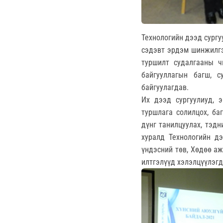
Технологийн дээд сург
сэдэвт эрдэм шинжилгээ
туршилт судалгааны ч
байгууллагын багш, 
байгуулагдав.
Их дээд сургуулиуд, 
туршлага солилцох, ба
дүнг танилцуулах, тэд
хуралд Технологийн дэ
үндэсний төв, Хөдөө аж
илтгэлүүд хэлэлцүүлэгд