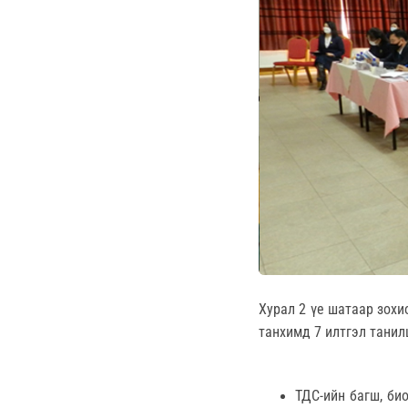
Хурал 2 үе шатаар зохи
танхимд 7 илтгэл танил
ТДС-ийн багш, био