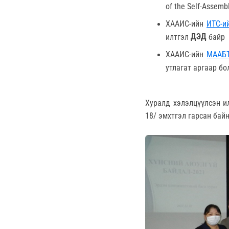
of the Self-Assem
ХААИС-ийн
ИТС-и
ДЭД
илтгэл
байр
ХААИС-ийн
МААБ
утлагат аргаар б
Хуралд хэлэлцүүлсэн и
18/ эмхтгэл гарсан байн