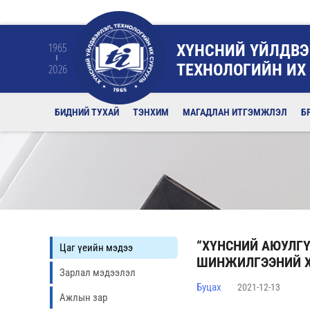
ХҮНСНИЙ ҮЙЛДВЭ
1965
ТЕХНОЛОГИЙН ИХ
2026
БИДНИЙ ТУХАЙ
ТЭНХИМ
МАГАДЛАН ИТГЭМЖЛЭЛ
Б
“ХҮНСНИЙ АЮУЛГҮ
Цаг үеийн мэдээ
ШИНЖИЛГЭЭНИЙ Х
Зарлал мэдээлэл
Буцах
2021-12-13
Ажлын зар