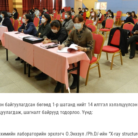
он байгуулагдсан бөгөөд 1-р шатанд нийт 14 илтгэл хэлэлцүүлсэн
цуулагдаж, шагналт байрууд тодорлоо. Үүнд:
химийн лабораторийн эрхлэгч О.Энхзул /Ph.D/-ийн “X-ray structur