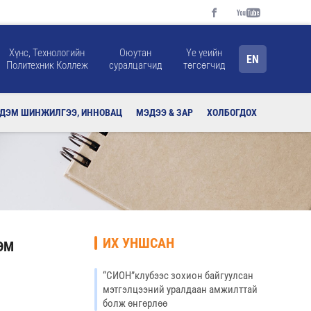
Хүнс, Технологийн
Оюутан
Үе үеийн
EN
Политехник Коллеж
суралцагчид
төгсөгчид
РДЭМ ШИНЖИЛГЭЭ, ИННОВАЦ
МЭДЭЭ & ЗАР
ХОЛБОГДОХ
ИХ УНШСАН
ЭМ
“СИОН”клубээс зохион байгуулсан
мэтгэлцээний уралдаан амжилттай
болж өнгөрлөө