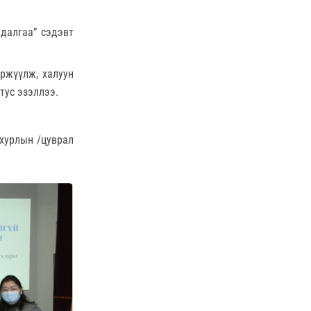
удалгаа” сэдэвт
үржүүлж, халуун
тус эзэллээ.
 хурлын /цуврал