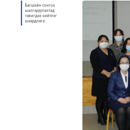
Багшийн сонгон
шалгаруулалтад
тавигдах нийтлэг
шаардлага