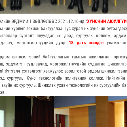
уулийн ЭРДМИЙН ЗӨВЛӨЛӨӨС 2021.12.10-нд “
ХҮНСНИЙ АЮУЛГҮЙ
ний хурлыг зохион байгууллаа. Тус хурал нь хүнсний бүтээгдэх
иглэлээр сургалт явуулдаг их, дээд сургууль, коллеж, эрдэ
судлаач, мэргэжилтнүүдийн дунд
18 дахь жилдээ
уламжлал
эрдэм шинжилгээний байгууллагын хамтын ажиллагааг өргөжү
гш, эрдэмтэн судлаачид, мэргэжилтнүүдийн судалгаа шинжилг
ний бүтээлч сэтгэлгээг хөгжүүлэх зорилготой эрдэм шинжилгээн
эд сургууль, Хүнс, технологийн политехник коллеж, Нийгмийн
 ахуйн их сургууль, Шинжлэх ухаан технологийн их сургуулийн б
эв.