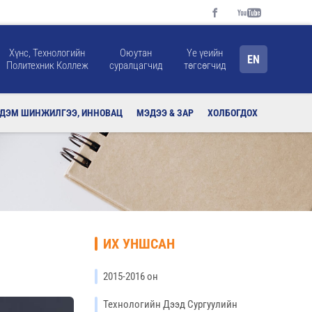
Хүнс, Технологийн
Оюутан
Үе үеийн
EN
Политехник Коллеж
суралцагчид
төгсөгчид
РДЭМ ШИНЖИЛГЭЭ, ИННОВАЦ
МЭДЭЭ & ЗАР
ХОЛБОГДОХ
ИХ УНШСАН
2015-2016 он
Технологийн Дээд Сургуулийн