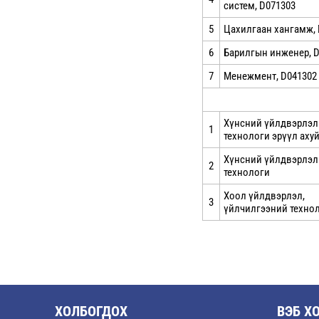
систем, D071303
5
Цахилгаан хангамж, 
6
Барилгын инженер, 
7
Менежмент, D041302
Хүнсний үйлдвэрлэ
1
технологи эрүүл аху
Хүнсний үйлдвэрлэ
2
технологи
Хоол үйлдвэрлэл,
3
үйлчилгээний техно
ХОЛБОГДОХ
ВЭБ Х