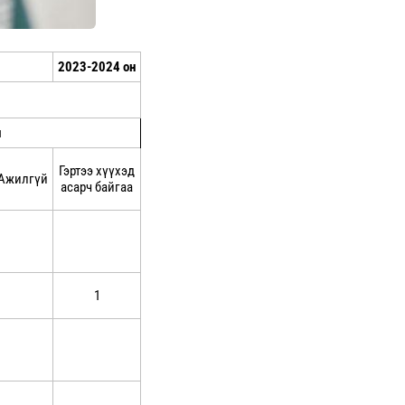
2023-2024 он
л
Гэртээ хүүхэд
Ажилгүй
асарч байгаа
1