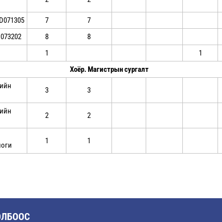
D071305
7
7
D073202
8
8
1
1
Хоёр. Магистрын сургалт
лийн
3
3
й
лийн
2
2
1
1
логи
ОЛБООС