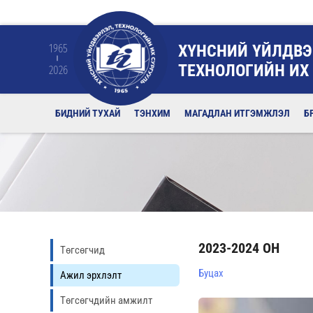
ХҮНСНИЙ ҮЙЛДВЭ
1965
ТЕХНОЛОГИЙН ИХ
2026
БИДНИЙ ТУХАЙ
ТЭНХИМ
МАГАДЛАН ИТГЭМЖЛЭЛ
Б
2023-2024 ОН
Төгсөгчид
Буцах
Ажил эрхлэлт
Төгсөгчдийн амжилт