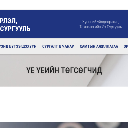
РЛЭЛ,
Хүнсний үйлдвэрлэл ,
Технологийн Их Сургууль
 СУРГУУЛЬ
РЭНД БҮТЭЭГДЭХҮҮН
СУРГАЛТ & ЧАНАР
ХАМТЫН АЖИЛЛАГАА
Э
ҮЕ ҮЕИЙН ТӨГСӨГЧИД