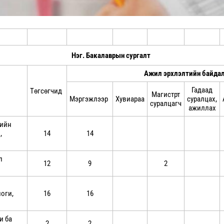
Нэг. Бакалаврын сургалт
Ажил эрхлэлтийн байда
Гадаад
Төгсөгчид
Магистрт
Мэргэжлээр
Хувиараа
суралцах,
суралцагч
ажиллах
лийн
,
14
14
л
12
9
2
оги,
16
16
и ба
2
2