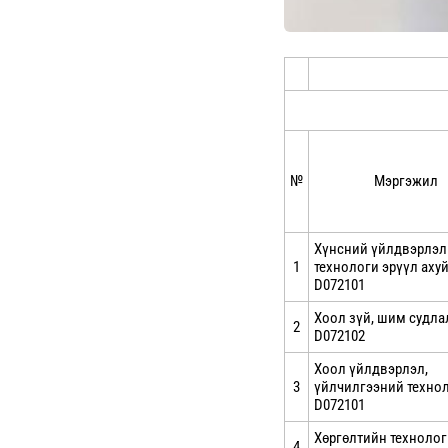
№
Мэргэжил
Хүнсний үйлдвэрлэ
1
технологи эрүүл ахуй
D072101
Хоол зүй, шим судла
2
D072102
Хоол үйлдвэрлэл,
3
үйлчилгээний технол
D072101
Хөргөлтийн технолог
4