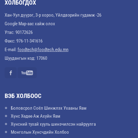
ХОЛБОГДОХ
Хан-Уул дүүрэг, 3-р хороо, Үйлдвэрийн гудамж -26
Google Map-аас хайж олох
Утас: 90172626
Факс: 976-11-341616
E-mail:
foodtech@foodtech.edu.mn
Шуудангын код: 17060
ВЭБ ХОЛБООС
Боловсрол Соёл Шинжлэх Ухааны Яам
Хүнс Хөдөө Аж Ахуйн Яам
Хүнсний тухай хууль шинэчилсэн найруулга
Монголын Хүнсчдийн Холбоо