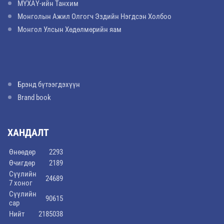
МҮХАҮ-ийн Танхим
Монголын Ажил Олгогч Эздийн Нэгдсэн Холбоо
Монгол Улсын Хөдөлмөрийн яам
Брэнд бүтээгдэхүүн
Brand book
ХАНДАЛТ
Өнөөдөр
2293
Өчигдөр
2189
Сүүлийн
24689
7 хоног
Сүүлийн
90615
сар
Нийт
2185038