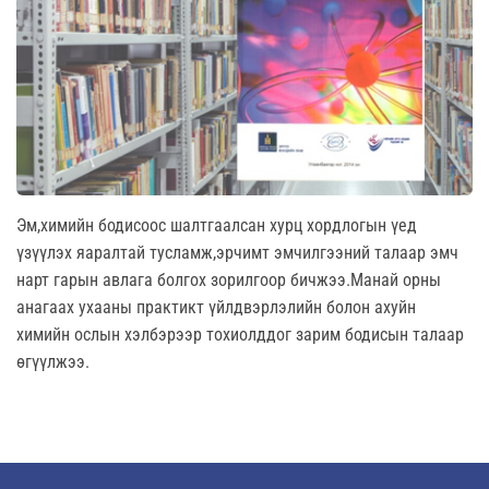
Эм,химийн бодисоос шалтгаалсан хурц хордлогын үед
үзүүлэх яаралтай тусламж,эрчимт эмчилгээний талаар эмч
нарт гарын авлага болгох зорилгоор бичжээ.Манай орны
анагаах ухааны практикт үйлдвэрлэлийн болон ахуйн
химийн ослын хэлбэрээр тохиолддог зарим бодисын талаар
өгүүлжээ.