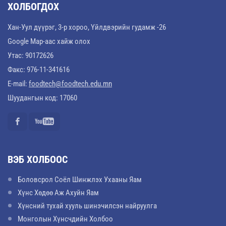
ХОЛБОГДОХ
Хан-Уул дүүрэг, 3-р хороо, Үйлдвэрийн гудамж -26
Google Map-аас хайж олох
Утас: 90172626
Факс: 976-11-341616
E-mail:
foodtech@foodtech.edu.mn
Шуудангын код: 17060
ВЭБ ХОЛБООС
Боловсрол Соёл Шинжлэх Ухааны Яам
Хүнс Хөдөө Аж Ахуйн Яам
Хүнсний тухай хууль шинэчилсэн найруулга
Монголын Хүнсчдийн Холбоо