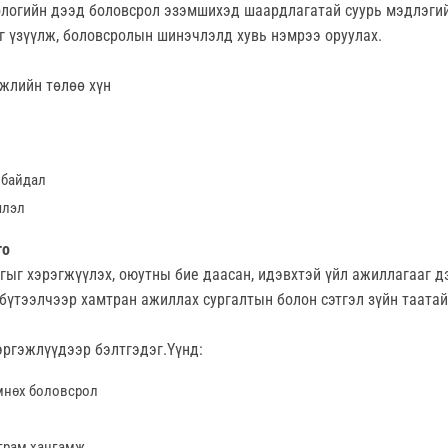
ологийн дээд боловсрол эзэмшихэд шаардлагатай суурь мэдлэгий
г үзүүлж, боловсролын шинэчлэлд хувь нэмрээ оруулах.
гжлийн төлөө хүн
 байдал
члэл
го
гыг хэрэгжүүлэх, оюутны бие даасан, идэвхтэй үйл ажиллагааг 
 бүтээлчээр хамтран ажиллах сургалтын болон сэтгэл зүйн таата
эргэжлүүдээр бэлтгэдэг.Үүнд:
өмнөх боловсрол
грам хангамж