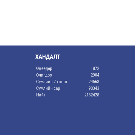
ХАНДАЛТ
Өнөөдөр
1872
Өчигдөр
2904
Сүүлийн 7 хоног
24568
Сүүлийн сар
90343
Нийт
2182428