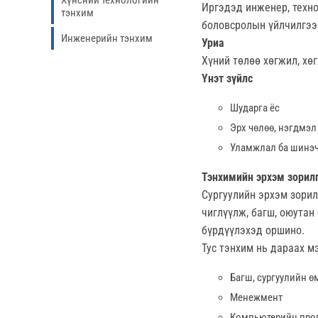
Хүнсний технологийн
Иргэдэд инженер, техн
тэнхим
боловсролын үйлчилгээ
Инженерийн тэнхим
Уриа
Хүний төлөө хөгжил, хө
Үнэт зүйлс
Шударга ёс
Эрх чөлөө, нэгдмэл
Уламжлал ба шинэ
Тэнхимийн эрхэм зорил
Сургуулийн эрхэм зорил
чиглүүлж, багш, оюутан
бүрдүүлэхэд оршино.
Тус тэнхим нь дараах м
Багш, сургуулийн 
Менежмент
Компьютерийн про