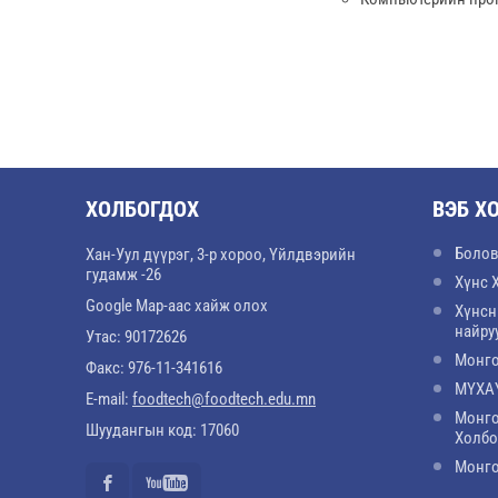
ХОЛБОГДОХ
ВЭБ Х
Болов
Хан-Уул дүүрэг, 3-р хороо, Үйлдвэрийн
гудамж -26
Хүнс 
Google Map-аас хайж олох
Хүнсн
найру
Утас: 90172626
Монго
Факс: 976-11-341616
МҮХАҮ
E-mail:
foodtech@foodtech.edu.mn
Монго
Шуудангын код: 17060
Холб
Монго