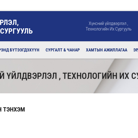
РЛЭЛ,
Хүнсний үйлдвэрлэл ,
Технологийн Их Сургууль
 СУРГУУЛЬ
РЭНД БҮТЭЭГДЭХҮҮН
СУРГАЛТ & ЧАНАР
ХАМТЫН АЖИЛЛАГАА
Э
Й ҮЙЛДВЭРЛЭЛ , ТЕХНОЛОГИЙН ИХ С
Н ТЭНХЭМ