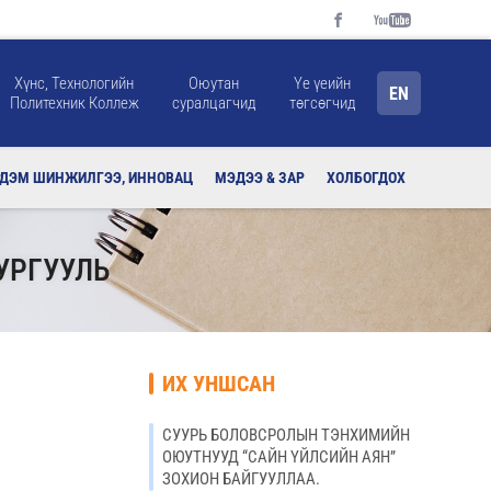
Хүнс, Технологийн
Оюутан
Үе үеийн
EN
Политехник Коллеж
суралцагчид
төгсөгчид
РДЭМ ШИНЖИЛГЭЭ, ИННОВАЦ
МЭДЭЭ & ЗАР
ХОЛБОГДОХ
УРГУУЛЬ
ИХ УНШСАН
СУУРЬ БОЛОВСРОЛЫН ТЭНХИМИЙН
ОЮУТНУУД “САЙН ҮЙЛСИЙН АЯН”
ЗОХИОН БАЙГУУЛЛАА.