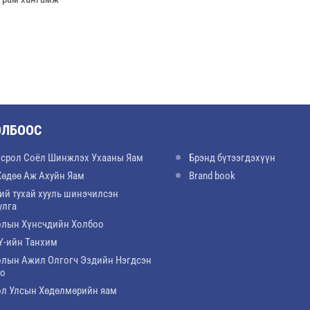
ОЛБООС
срол Соёл Шинжлэх Ухааны Яам
Брэнд бүтээгдэхүүн
Хөдөө Аж Ахуйн Яам
Brand book
ий тухай хууль шинэчилсэн
улга
лын Хүнсчдийн Холбоо
-ийн Танхим
лын Ажил Олгогч Эздийн Нэгдсэн
оо
л Улсын Хөдөлмөрийн яам