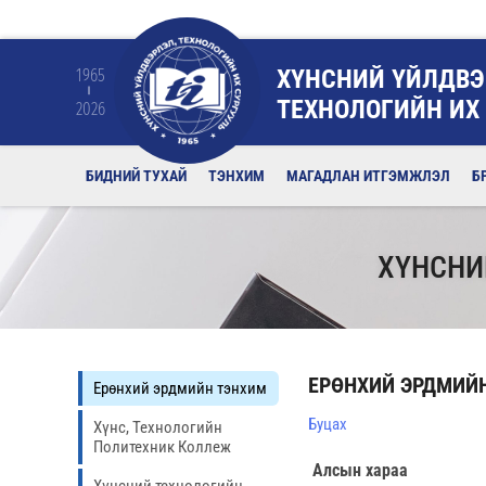
ХҮНСНИЙ ҮЙЛДВЭ
1965
ТЕХНОЛОГИЙН ИХ
2026
БИДНИЙ ТУХАЙ
ТЭНХИМ
МАГАДЛАН ИТГЭМЖЛЭЛ
Б
ХҮНСНИ
ЕРӨНХИЙ ЭРДМИЙ
Eрөнхий эрдмийн тэнхим
Буцах
Хүнс, Технологийн
Политехник Коллеж
Алсын хараа