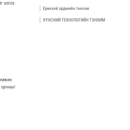
г олгох
Ерөнхий эрдмийн тэнхэм
ХҮНСНИЙ ТЕХНОЛОГИЙН ТЭНХИМ
дэмжин
й орчныг