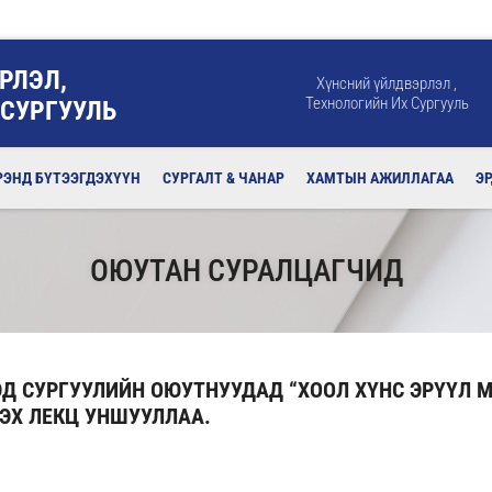
РЛЭЛ,
Хүнсний үйлдвэрлэл ,
Технологийн Их Сургууль
 СУРГУУЛЬ
РЭНД БҮТЭЭГДЭХҮҮН
СУРГАЛТ & ЧАНАР
ХАМТЫН АЖИЛЛАГАА
Э
ОЮУТАН СУРАЛЦАГЧИД
Д СУРГУУЛИЙН ОЮУТНУУДАД “ХООЛ ХҮНС ЭРҮҮЛ 
ЭХ ЛЕКЦ УНШУУЛЛАА.