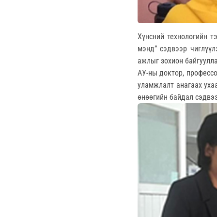
Хүнсний технологийн т
мэнд” сэдвээр чиглүүл
ажлыг зохион байгуулла
АУ-ны доктор, профессо
уламжлалт анагаах ухаа
өнөөгийн байдал сэдвээ