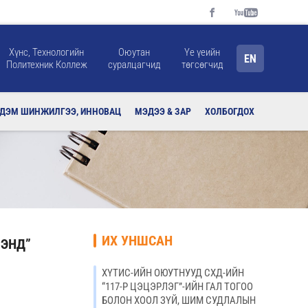
Хүнс, Технологийн
Оюутан
Үе үеийн
EN
Политехник Коллеж
суралцагчид
төгсөгчид
РДЭМ ШИНЖИЛГЭЭ, ИННОВАЦ
МЭДЭЭ & ЗАР
ХОЛБОГДОХ
ИХ УНШСАН
МЭНД”
ХҮТИС-ИЙН ОЮУТНУУД СХД-ИЙН
“117-Р ЦЭЦЭРЛЭГ”-ИЙН ГАЛ ТОГОО
БОЛОН ХООЛ ЗҮЙ, ШИМ СУДЛАЛЫН