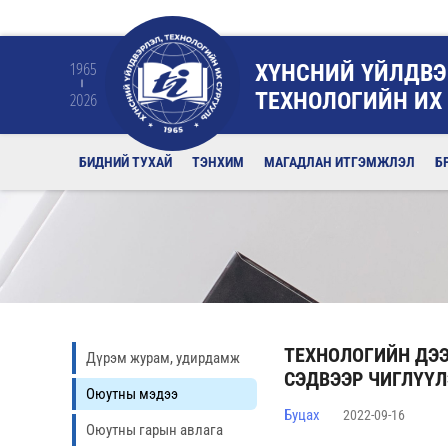
ХҮНСНИЙ ҮЙЛДВЭ
1965
ТЕХНОЛОГИЙН ИХ
2026
БИДНИЙ ТУХАЙ
ТЭНХИМ
МАГАДЛАН ИТГЭМЖЛЭЛ
Б
ТЕХНОЛОГИЙН ДЭЭ
Дүрэм журам, удирдамж
СЭДВЭЭР ЧИГЛҮҮЛ
Оюутны мэдээ
Буцах
2022-09-16
Оюутны гарын авлага