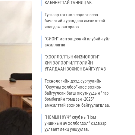
КАБИНЕТТАЙ ТАНИЛЦАВ.
Тусгаар тогтнол сэдэвт эсээ
бичлэгийн уралдаан амжилттай
явагдаж өнгөрлөө
“СИОН” мэтгэлцээний клубийн үйл
ажиллагаа
“ХООЛЛОЛТЫН ФИЗИОЛОГИ”
ХИЧЭЭЛЭЭР ИЛТГЭЛИЙН
УРАЛДААН ЗОХИОН БАЙГУУЛАВ
Технологийн дээд сургуулийн
“Оюутны холбоо”ноос зохион
байгуулсан багш оюутнуудын "гар
бөмбөгийн тэмцээн -2025"
амжилттай зохион байгуулагдлаа.
“НОМЫН ХҮЧ” клуб нь “Ном
уншихын ач холбогдол” сэдвээр
уулзалт лекц уншуулав.