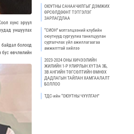
ОЮУТНЫ САНААЧИЛГЫГ ДЭМЖИХ
ӨРСӨЛДӨӨНТ ТЭТГЭЛЭГ
ЗАРЛАГДЛАА
оол хүнс эрүүл
уудад уншуулах
“СИОН” мэтгэлцээний клубийн
оюутнууд сургуулиа танилцуулан
сурталчлах үйл ажиллагаагаа
н байдал болоод
амжилттай хийлээ
н бус өвчлөлийн
2023-2024 ОНЫ ХИЧЭЭЛИЙН
ЖИЛИЙН 1-Р УЛИРЛЫН ХҮТЭА 3Б,
3В АНГИЙН ТӨГСӨЛТИЙН ӨМНӨХ
ДАДЛАГЫН ТАЙЛАН ХАМГААЛАЛТ
БОЛЛОО
ТДС-ийн “ОЮУТНЫ ЧУУЛГАН”