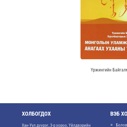
Үржингийн Байгалм
ХОЛБОГДОХ
ВЭБ Х
Болов
Хан-Уул дүүрэг, 3-р хороо, Үйлдвэрийн