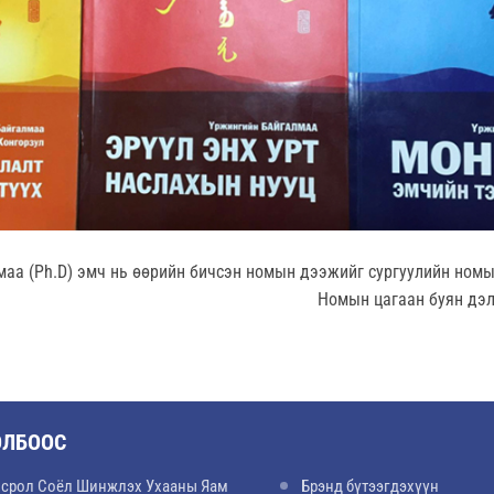
аа (Ph.D) эмч нь өөрийн бичсэн номын дээжийг сургуулийн номы
Номын цагаан буян дэл
ОЛБООС
срол Соёл Шинжлэх Ухааны Яам
Брэнд бүтээгдэхүүн