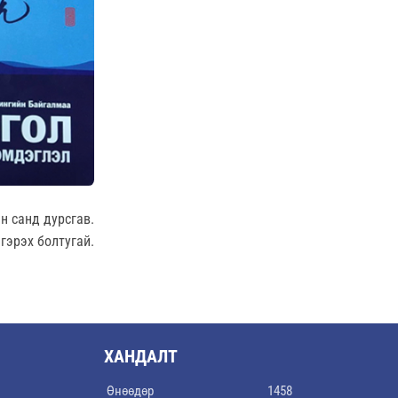
н санд дурсгав.
гэрэх болтугай.
ХАНДАЛТ
Өнөөдөр
1458