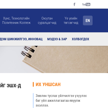
Хүнс, Технологийн
Оюутан
Үе үеийн
EN
Политехник Коллеж
суралцагчид
төгсөгчид
РДЭМ ШИНЖИЛГЭЭ, ИННОВАЦ
МЭДЭЭ & ЗАР
ХОЛБОГДОХ
ИХ УНШСАН
ЙГ ЭШХ-Д
Зөвлөн туслах үйлчилгээ үзүүлэх
баг үйл ажиллагаагаа явуулж
эхэллээ.