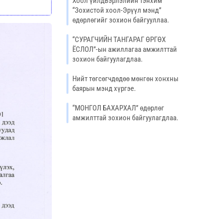
Хоол үйлдвэрлэлийн тэнхим
“Зохистой хоол-Эрүүл мэнд”
өдөрлөгийг зохион байгууллаа.
“СУРАГЧИЙН ТАНГАРАГ ӨРГӨХ
ЁСЛОЛ”-ын ажиллагаа амжилттай
зохион байгуулагдлаа.
Нийт төгсөгчдөдөө мөнгөн хонхны
баярын мэнд хүргэе.
“МОНГОЛ БАХАРХАЛ” өдөрлөг
амжилттай зохион байгуулагдлаа.