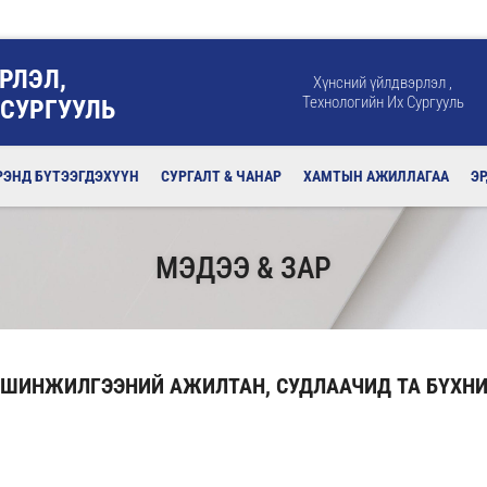
РЛЭЛ,
Хүнсний үйлдвэрлэл ,
Технологийн Их Сургууль
 СУРГУУЛЬ
РЭНД БҮТЭЭГДЭХҮҮН
СУРГАЛТ & ЧАНАР
ХАМТЫН АЖИЛЛАГАА
Э
МЭДЭЭ & ЗАР
 ШИНЖИЛГЭЭНИЙ АЖИЛТАН, СУДЛААЧИД ТА БҮХНИ