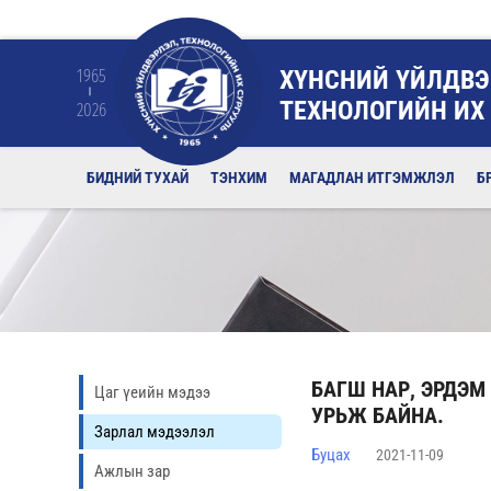
ХҮНСНИЙ ҮЙЛДВЭ
1965
ТЕХНОЛОГИЙН ИХ
2026
БИДНИЙ ТУХАЙ
ТЭНХИМ
МАГАДЛАН ИТГЭМЖЛЭЛ
Б
БАГШ НАР, ЭРДЭМ
Цаг үеийн мэдээ
УРЬЖ БАЙНА.
Зарлал мэдээлэл
Буцах
2021-11-09
Ажлын зар