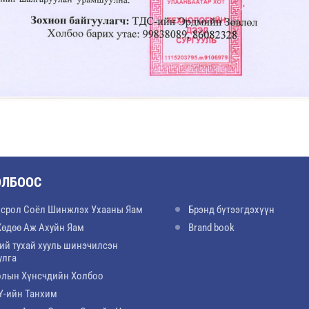
ОЛБООС
срол Соёл Шинжлэх Ухааны Яам
Брэнд бүтээгдэхүүн
Хөдөө Аж Ахуйн Яам
Brand book
ий тухай хууль шинэчилсэн
улга
лын Хүнсчдийн Холбоо
-ийн Танхим