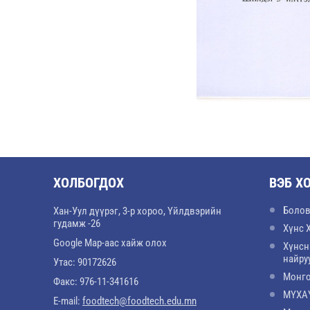
ХОЛБОГДОХ
ВЭБ Х
Болов
Хан-Уул дүүрэг, 3-р хороо, Үйлдвэрийн
гудамж -26
Хүнс 
Google Map-аас хайж олох
Хүнсн
найру
Утас: 90172626
Монго
Факс: 976-11-341616
МҮХАҮ
E-mail:
foodtech@foodtech.edu.mn