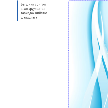
Багшийн сонгон
шалгаруулалтад
тавигдах нийтлэг
шаардлага