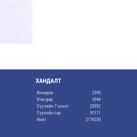
ХАНДАЛТ
Өнөөдөр
2395
Өчигдөр
3944
Сүүлийн 7 хоног
23952
Сүүлийн сар
91111
Нийт
2176230