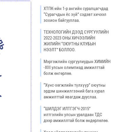
ХТПК-ийн 1-р ангийн суралцагчдад
“Сурагчдын ёс зүй” сэдэвт хичээл
зохион байгууллаа.
ТЕХНОЛОГИЙН ДЭЭД СУРГУУЛИЙН
2022-2023 ОНЫ ХИЧЭЭЛИЙН
ЖИЛИЙН “ОЮУТНЫ КЛУБЫН
НЭЭЛТ” БОЛЛОО.
Мэргэжлийн сургуулиудын ХИМИЙН
-XIII улсын олимпиад амжилттай
болж өнгөрлөө.
“Хүнс-хөгжлийн түлхүүр” оюутны
эрдэм шинжилгээний бага хурал
амжилттай явагдаж дууслаа.
“ШИЛДЭГ ИЛТГЭГЧ-2015”
илтгэлийн улсын уралдаан ТДС
дээр амжиллтай болж өндөрлөлөө.