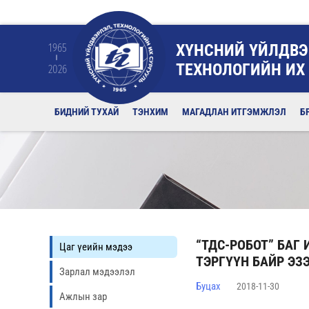
ХҮНСНИЙ ҮЙЛДВЭ
1965
ТЕХНОЛОГИЙН ИХ
2026
БИДНИЙ ТУХАЙ
ТЭНХИМ
МАГАДЛАН ИТГЭМЖЛЭЛ
Б
“ТДС-РОБОТ” БАГ
Цаг үеийн мэдээ
ТЭРГҮҮН БАЙР ЭЗ
Зарлал мэдээлэл
Буцах
2018-11-30
Ажлын зар