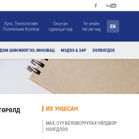
Хүнс, Технологийн
Оюутан
Үе үеийн
EN
Политехник Коллеж
суралцагчид
төгсөгчид
РДЭМ ШИНЖИЛГЭЭ, ИННОВАЦ
МЭДЭЭ & ЗАР
ХОЛБОГДОХ
ИХ УНШСАН
 ТӨРӨЛД
МАХ, СҮҮ БОЛОВСРУУЛАХ ҮЙЛДВЭР
НЭЭГДЛЭЭ.