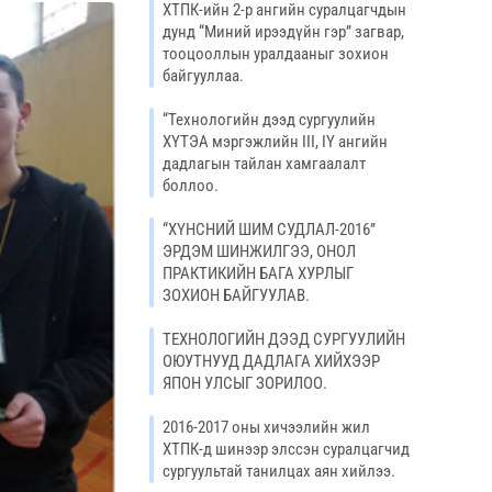
ХТПК-ийн 2-р ангийн суралцагчдын
дунд “Миний ирээдүйн гэр” загвар,
тооцооллын уралдааныг зохион
байгууллаа.
“Технологийн дээд сургуулийн
ХҮТЭА мэргэжлийн III, IY ангийн
дадлагын тайлан хамгаалалт
боллоо.
“ХҮНСНИЙ ШИМ СУДЛАЛ-2016”
ЭРДЭМ ШИНЖИЛГЭЭ, ОНОЛ
ПРАКТИКИЙН БАГА ХУРЛЫГ
ЗОХИОН БАЙГУУЛАВ.
ТЕХНОЛОГИЙН ДЭЭД СУРГУУЛИЙН
ОЮУТНУУД ДАДЛАГА ХИЙХЭЭР
ЯПОН УЛСЫГ ЗОРИЛОО.
2016-2017 оны хичээлийн жил
ХТПК-д шинээр элссэн суралцагчид
сургуультай танилцах аян хийлээ.