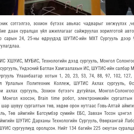
ник сэтгэлгээ, зохион бүтээх авьяас чадварыг хөгжүүлэх ,ч
 бие даан суралцах үйл ажиллагааг сайжруулах зорилготой авт
р сарын 24, 25-ны өдрүүдэд ШУТИС-ийн МХТ Сургууль дээр 
уулагдлаа.
ИС ХШУИС, МУБИС, Технологийн дээд сургууль, Монгол Солонго
сургууль, Үндэсний Батлан Хамгаалахын ИС, ШУТИС-ийн салбар М
гууль Улаанбаатар хотын 1, 20, 23, 53, 74, 88, 97, 102, 127, 
лэл Урлалын Политехник Коллеж, ШУТИС Ахлах сургууль, Өс
и ахлах сургууль, Зохион бүтээгч дугуйлан, Монгол-Солонго
 Монгол коосэн, Brain time робот, электроникийн сургалтын
 шар шувуу сургалтын төв, хөдөө орон нутгаас Говь-Алтай аймгий
уль, Төв аймгийн Батсүмбэр сумийн ЕБС, Завхан Тосон цэнгэл 
 аймгийн ШУТИС Дарханы Технологийн Сургууль, Өвөрхангай Лаб
ХШУИС сургуулиуд оролцсон. Нийт 134 багийн 225 оюутан суралц