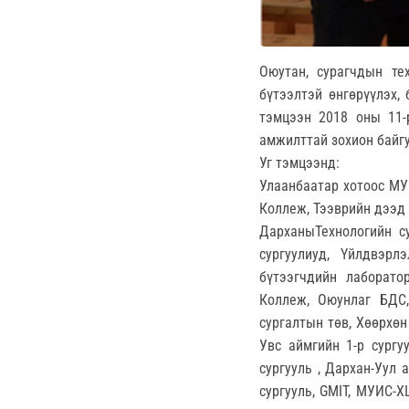
Оюутан, сурагчдын тех
бүтээлтэй өнгөрүүлэх,
тэмцээн 2018 оны 11-
амжилттай зохион байг
Уг тэмцээнд:
Улаанбаатар хотоос МУ
Коллеж, Тээврийн дээд 
ДарханыТехнологийн сур
сургуулиуд, Үйлдвэр
бүтээгчдийн лаборатор
Коллеж, Оюунлаг БДС,
сургалтын төв, Хөөрхөн
Увс аймгийн 1-р сургу
сургууль , Дархан-Уул
сургууль, GMIT, МУИС-