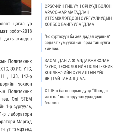
CPSC-ИЙН ГИШҮҮН ОРНУУД БОЛОН
APACC-ААР МАГАДЛАН
ИТГЭМЖЛЭГДСЭН СУРГУУЛИУДЫН
өлөөт цагаа үр
ХОЛБОО БАЙГУУЛАГДЛАА
омат робот-2018
“Ёс суртахуун ба зөв дадал зуршил”
9 дахь жилдээ
сэдэвт хүмүүжлийн яриа таниулга
хийлээ.
ЗАСАГ ДАРГА Ж.АЛДАРЖАВХЛАН
сын Политехник
“ХҮНС, ТЕХНОЛОГИЙН ПОЛИТЕХНИК
ХТС, ЭХИС, ҮТС,
КОЛЛЕЖ”-ИЙН СУРГАЛТЫН ҮЙЛ
111, 133, 142-р
ЯВЦТАЙ ТАНИЛЦЛАА.
вөрийн зохион
ХТПК-н багш нарын дунд “Шилдэг
сын Политехник
илтгэл” шалгаруулах уралдаан
 төв, Oni STEM
боллоо.
н 1-р сургууль,
1-р лаборатори
оратори Мэргэд
агч уг тэмцээнд