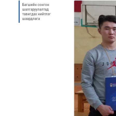
Багшийн сонгон
шалгаруулалтад
тавигдах нийтлэг
шаардлага