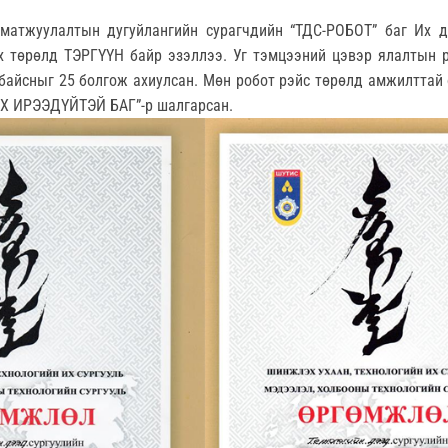
матжуулалтын дугуйлангийн сурагчдийн “ТДС-РОБОТ” баг Их д
х төрөлд ТЭРГҮҮН байр эзэллээ. Уг тэмцээний цэвэр ялалтын р
байсныг 25 болгож ахиулсан. Мөн робот рэйс төрөлд амжилттай
Х ИРЭЭДҮЙТЭЙ БАГ”-р шалгарсан.