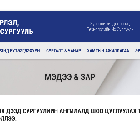
РЛЭЛ,
Хүнсний үйлдвэрлэл ,
Технологийн Их Сургууль
 СУРГУУЛЬ
РЭНД БҮТЭЭГДЭХҮҮН
СУРГАЛТ & ЧАНАР
ХАМТЫН АЖИЛЛАГАА
Э
МЭДЭЭ & ЗАР
 ИХ ДЭЭД СУРГУУЛИЙН АНГИЛАЛД ШОО ЦУГЛУУЛАХ
ЭЛЛЭЭ.