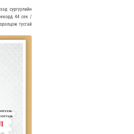
ээд сургуулийн
екорд 44 сек /
 оролцож тусгай