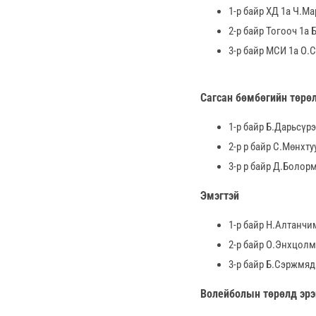
1-р байр ХД 1а Ч.М
2-р байр Тогооч 1а 
3-р байр МСИ 1а О.
Сагсан бөмбөгийн төрөл
1-р байр Б.Дарьсүр
2-р р байр С.Мөнхт
3-р р байр Д.Болор
Эмэгтэй
1-р байр Н.Алтанчи
2-р байр О.Энхцолм
3-р байр Б.Сэржмяд
Волейболын төрөлд эрэ