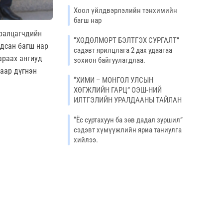
Хоол үйлдвэрлэлийн тэнхимийн
багш нар
уралцагчдийн
“ХӨДӨЛМӨРТ БЭЛТГЭХ СУРГАЛТ”
рдсан багш нар
сэдэвт ярилцлага 2 дах удаагаа
араах ангиуд
зохион байгуулагдлаа.
гаар дүгнэн
“ХИМИ – МОНГОЛ УЛСЫН
ХӨГЖЛИЙН ГАРЦ” ОЭШ-НИЙ
ИЛТГЭЛИЙН УРАЛДААНЫ ТАЙЛАН
“Ёс суртахуун ба зөв дадал зуршил”
сэдэвт хүмүүжлийн яриа таниулга
хийлээ.