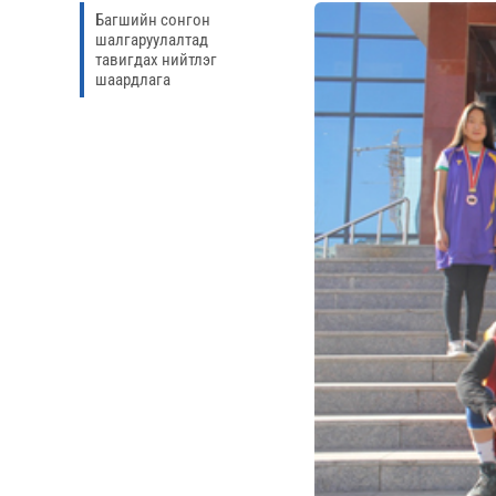
Багшийн сонгон
шалгаруулалтад
тавигдах нийтлэг
шаардлага