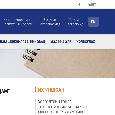
Хүнс, Технологийн
Оюутан
Үе үеийн
EN
Политехник Коллеж
суралцагчид
төгсөгчид
РДЭМ ШИНЖИЛГЭЭ, ИННОВАЦ
МЭДЭЭ & ЗАР
ХОЛБОГДОХ
ИХ УНШСАН
ДАМ”
ХӨРГӨЛТИЙН ТОНОГ
ТӨХӨӨРӨМЖИЙН ЗАСВАРЧИН
МЭРГЭЖЛЭЭР ЧАДАМЖИЙН