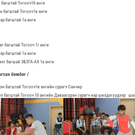
л багштай Тогооч1б анги
эн багштай Тогооч1в анги
тар багштай 1а анги
аг багштай Тогооч 1г анги
тар багштай 1а анги
мэг багшай ЗБЗГА-АХ 1а анги
агсан бөмбөг /
рэн багштай Тогооч1в ангийн сурагч Санчир
ул багштай Тогооч 1б ангийн Даваасүрэн сурагч нар шилдэгүүдээр ша