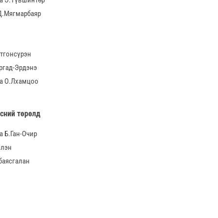
 Д.Мягмарбаяр
Отгонсүрэн
аргад-Эрдэнэ
1а О.Лхамцоо
исний төрөлд
а Б.Ган-Очир
слэн
рбаясгалан