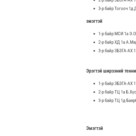
3-р байр Тогооч 1д
эмэгтэй
1-р байр МСИ 1а Э.
2-р байр ХД 1а А.М
3-р байр ЗБЗГА-АХ 
Эрэгтэй ширээний тенн
1-р байр ЗБЗГА-АХ 1
2-р байр ТЦ 1а Б.Хү
3-р байр ТЦ 1д Бая
Эмэгтэй