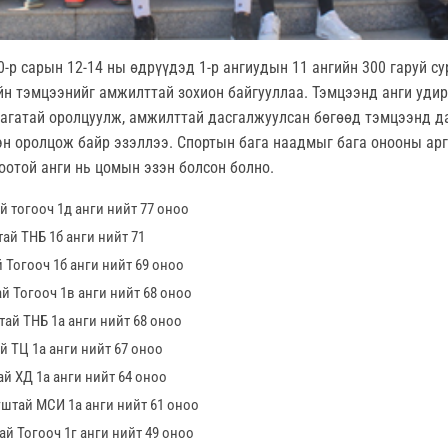
0-р сарын 12-14 ны өдрүүдэд 1-р ангиудын 11 ангийн 300 гаруй с
йн тэмцээнийг амжилттай зохион байгууллаа. Тэмцээнд анги уди
лагатай оролцуулж, амжилттай дасгалжуулсан бөгөөд тэмцээнд д
эн оролцож байр эзэллээ. Спортын бага наадмыг бага онооны ар
оотой анги нь цомын эзэн болсон болно.
й тогооч 1д анги нийт 77 оноо
ай ТНБ 1б анги нийт 71
 Тогооч 1б анги нийт 69 оноо
й Тогооч 1в анги нийт 68 оноо
ай ТНБ 1а анги нийт 68 оноо
 ТЦ 1а анги нийт 67 оноо
й ХД 1а анги нийт 64 оноо
штай МСИ 1а анги нийт 61 оноо
й Тогооч 1г анги нийт 49 оноо