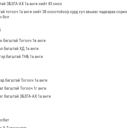
ай ЗБЗГА-АХ 1а анги нийт 43 оноо
ай тогооч 1а анги нийт 38 оноотойоор хурд хүч авьяас чадвараа сорин
н бол
д
эн багштай Тогооч 1в анги
ал багштай ХД 1а анги
гэр багштай ТНБ 1а анги
тар багштай Тогооч 1а анги
аг багштай Тогооч 1г анги
эг багштай ЗБЗГА-АХ 1а анги
осбат
1а Э.Түвшинтөр