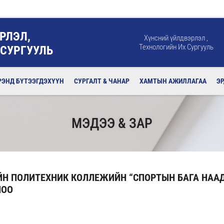
РЛЭЛ,
Хүнсний үйлдвэрлэл ,
Технологийн Их Сургууль
 СУРГУУЛЬ
РЭНД БҮТЭЭГДЭХҮҮН
СУРГАЛТ & ЧАНАР
ХАМТЫН АЖИЛЛАГАА
Э
МЭДЭЭ & ЗАР
ЙН ПОЛИТЕХНИК КОЛЛЕЖИЙН “СПОРТЫН БАГА НАА
ЛОО