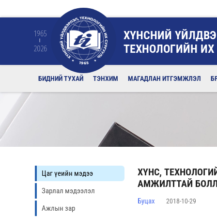
ХҮНСНИЙ ҮЙЛДВЭ
1965
ТЕХНОЛОГИЙН ИХ
2026
БИДНИЙ ТУХАЙ
ТЭНХИМ
МАГАДЛАН ИТГЭМЖЛЭЛ
Б
ХҮНС, ТЕХНОЛОГИ
Цаг үеийн мэдээ
АМЖИЛТТАЙ БОЛ
Зарлал мэдээлэл
Буцах
2018-10-29
Ажлын зар