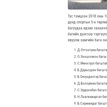
Тус тэмцээн 2018 оны 1
дунд спортын 5-н төрли
багуудаа идэвх санаач
багийн дүнгээр тэргүүл
явуулж хамгийн бага он
Д.Отгонтуяа багшта
О.Энхцолмон багшт
С.Мөнхтуул багштай
Б.Дарьсүрэн багшта
Б.Оюундэлгэр багшт
Д.Болормаа багштай
С.Эрдэнэбал багшта
Н.Лхагважаргал баг
Б.Сэржмядаг багшта