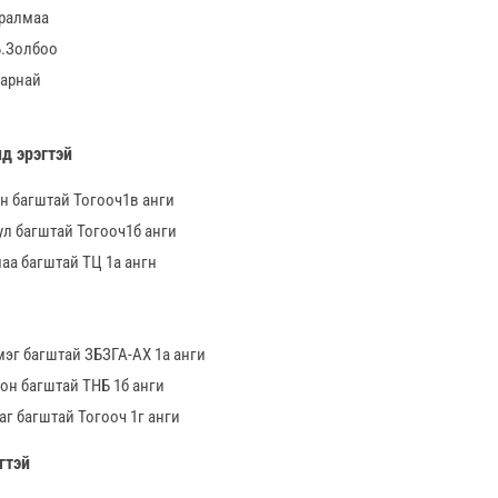
аралмаа
Б.Золбоо
Сарнай
д эрэгтэй
эн багштай Тогооч1в анги
уул багштай Тогооч1б анги
маа багштай ТЦ 1а ангн
мэг багштай ЗБЗГА-АХ 1а анги
он багштай ТНБ 1б анги
аг багштай Тогооч 1г анги
гтэй