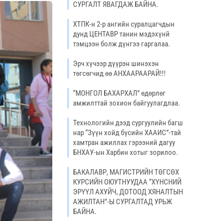
СУРГАЛТ ЯВАГДАЖ БАЙНА.
ХТПК-н 2-р ангийн суралцагчдын
дунд ЦЕНТАВР танин мэдэхүнй
тэмцээн болж дүнгээ гаргалаа.
Эрч хүчээр дүүрэн шинэхэн
төгсөгчид өө АНХААРААРАЙ!!!
“МОНГОЛ БАХАРХАЛ” өдөрлөг
амжилттай зохион байгуулагдлаа.
Технологийн дээд сургуулийн багш
нар “Зүүн хойд бүсийн ХААИС”-тай
хамтран ажиллах гэрээний дагуу
БНХАУ-ын Харбин хотыг зорилоо.
БАКАЛАВР, МАГИСТРИЙН ТӨГСӨХ
КУРСИЙН ОЮУТНУУДАА “ХҮНСНИЙ
ЭРҮҮЛ АХУЙЧ, ДОТООД ХЯНАЛТЫН
АЖИЛТАН”-Ы СУРГАЛТАД УРЬЖ
БАЙНА.