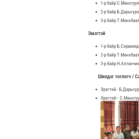
1-р байр С.Мөнхтуу
2-р байр Б.Дарьсүр
3-р байр Т.Мөнхбаа
Эмэгтэй
1-р байр Б.Сэржмяд
2-р байр Т.Мөнхбаа
3-р байр Н.Алтанчи
Шилдэг тоглогч / С
Эрэгтэй - Б.Дарьсү
Эрэгтэй– С.Мөнхту