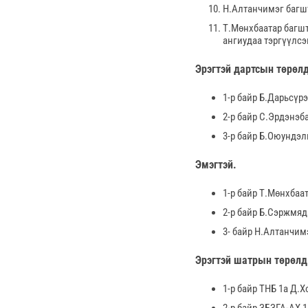
Н.Алтанчимэг багшт
Т.Мөнхбаатар багшт
ангиудаа тэргүүлсэ
Эрэгтэй дартсын төрөл
1-р байр Б.Дарьсүр
2-р байр С.Эрдэнэб
3-р байр Б.Оюундэл
Эмэгтэй.
1-р байр Т.Мөнхбаа
2-р байр Б.Сэржмяд
3- байр Н.Алтанчим
Эрэгтэй шатрын төрөлд
1-р байр ТНБ 1а Д.Х
2-р байр ЗБЗГА-АХ 