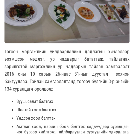
Тогооч мэргэжлийн үйлдвэрлэлийн дадлагын хичээлээр
эзэмшсэн мэдлэг, ур чадварыг бататгаж, тайлагнах
зорилготой мэргэжлийн ур чадварын тайлан хамгаалалт
2016 оны 10 сарын 26-наас 31-ныг дуустал зохион
байгууллаа. Тайлан хамгаалалтанд тогооч бүлгийн 3-р ангийн
134 суралцагч оролцож:
Зууш, салат бэлтгэх
Шөлтэй хоол бэлтгэх
Үндсэн хоол бэлтгэх
Амтлаг хоол, нарийн боов бэлтгэх сэдвүүдээр суралцагч
нэг бүрээр хийлгэж, тайлбарлуулан сургуулийн удирдлага,