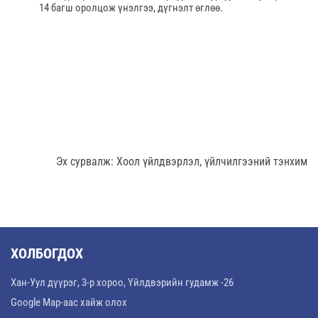
14 багш оролцож үнэлгээ, дүгнэлт өглөө.
Эх сурвалж: Хоол үйлдвэрлэл, үйлчилгээний тэнхим
ХОЛБОГДОХ
Хан-Уул дүүрэг, 3-р хороо, Үйлдвэрийн гудамж -26
Google Map-аас хайж олох