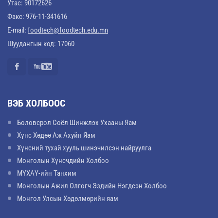
Утас: 90172626
Факс: 976-11-341616
E-mail:
foodtech@foodtech.edu.mn
Шуудангын код: 17060
ВЭБ ХОЛБООС
Боловсрол Соёл Шинжлэх Ухааны Яам
Хүнс Хөдөө Аж Ахуйн Яам
Хүнсний тухай хууль шинэчилсэн найруулга
Монголын Хүнсчдийн Холбоо
МҮХАҮ-ийн Танхим
Монголын Ажил Олгогч Эздийн Нэгдсэн Холбоо
Монгол Улсын Хөдөлмөрийн яам