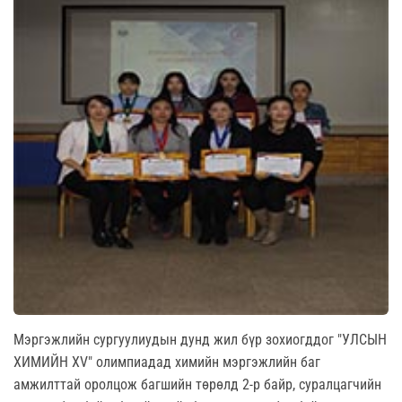
Мэргэжлийн сургуулиудын дунд жил бүр зохиогддог "УЛСЫН
ХИМИЙН XV" олимпиадад химийн мэргэжлийн баг
амжилттай оролцож багшийн төрөлд 2-р байр, суралцагчийн