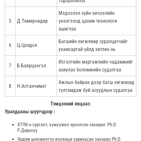
тодорхойлох
Мэдээлэл зүйн хичээлийн
5
Д.Төмөрчөдөр
үнэлгээнд цахим технологи
ашиглах
Багшийн хөгжлөөр суралцагчийг
6
Ц.Цоодол
ухамсартай үйлд хөтлөх нь
Исгэлтийн мэргэжлийн чадамжийг
7
Б.Баярцэнгэл
ахиулах боломжийн судалгаа
Ажлын байран дээр багш хөгжихөд
8
Н.Алтанчимэг
тулгамдаж буй асуудлын судалгаа
Тэмцээний явцаас:
Уралдааны шүүгчдээр :
ХТПК-н сургалт, хүмүүжил эрхэлсэн захирал
Ph.D
Р.Дарьхүү
Эрдэм шинжилгээ иноваци хариуцсан захирал Ph.D