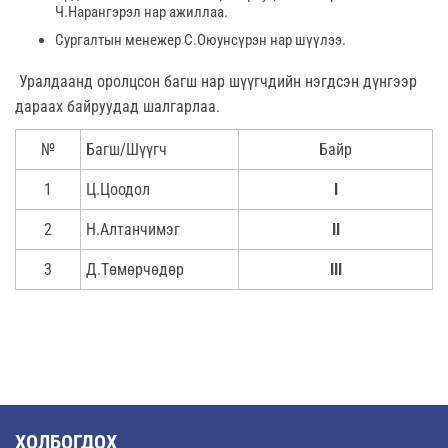
Ч.Нарангэрэл нар ажиллаа.
Сургалтын менежер С.Оюунсүрэн нар шүүлээ.
Уралдаанд оролцсон багш нар шүүгчдийн нэгдсэн дүнгээр
дараах байруудад шалгарлаа.
№
Багш/Шүүгч
Байр
1
Ц.Цоодол
I
2
Н.Алтанчимэг
II
3
Д.Төмөрчөдөр
III
ХОЛБОГДОХ