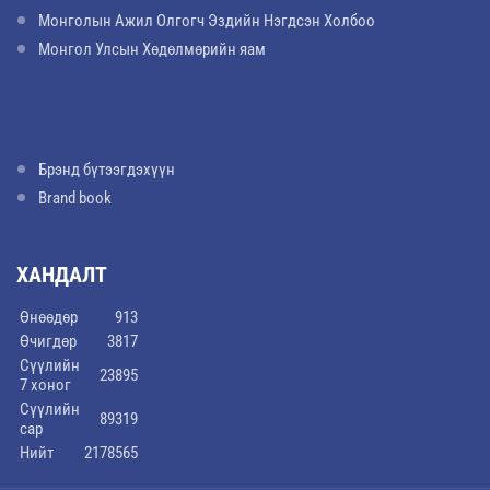
Монголын Ажил Олгогч Эздийн Нэгдсэн Холбоо
Монгол Улсын Хөдөлмөрийн яам
Брэнд бүтээгдэхүүн
Brand book
ХАНДАЛТ
Өнөөдөр
913
Өчигдөр
3817
Сүүлийн
23895
7 хоног
Сүүлийн
89319
сар
Нийт
2178565