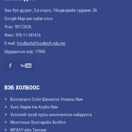
Хан-Уул дүүрэг, 3-р хороо, Үйлдвэрийн гудамж -26
Google Map-аас хайж олох
Утас: 90172626
Факс: 976-11-341616
E-mail:
foodtech@foodtech.edu.mn
Шуудангын код: 17060
ВЭБ ХОЛБООС
Боловсрол Соёл Шинжлэх Ухааны Яам
Хүнс Хөдөө Аж Ахуйн Яам
Хүнсний тухай хууль шинэчилсэн найруулга
Монголын Хүнсчдийн Холбоо
МҮХАҮ-ийн Танхим