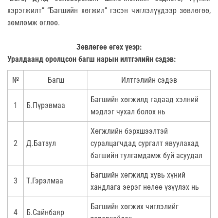
хэрэгжилт” “Багшийн хөгжил” гэсэн чиглэлүүдээр зөвлөгөө,
зөмлөмж өглөө.
Зөвлөгөө өгөх үеэр:
Уралдаанд оролцсон багш нарын илтгэлийн сэдэв:
№
Багш
Илтгэлийн сэдэв
Багшийн хөгжилд гадаад хэлний
1
Б.Пүрэвмаа
мэдлэг чухал болох нь
Хөгжлийн бэрхшээлтэй
2
Д.Батзул
суралцагчдад сургалт явуулахад
багшийн тулгамдамж буй асуудал
Багшийн хөгжилд хувь хүний
3
Т.Гэрэлмаа
хандлага эерэг нөлөө үзүүлэх нь
Багшийн хөгжих чиглэлийг
4
Б.Сайнбаяр