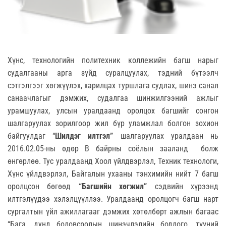
Хүнс, технологийн политехник коллежийн багш нарыг
судалгааны арга зүйд суралцуулах, тэдний бүтээлч
сэтгэлгээг хөгжүүлэх, харилцах туршлага судлах, шинэ санал
санаачлагыг дэмжих, судалгаа шинжилгээний ажлыг
урамшуулах, улсын уралдаанд оролцох багшийг сонгон
шалгаруулах зорилгоор жил бүр уламжлал болгон зохион
байгуулдаг “
Шилдэг илтгэл
”
шалгаруулах уралдаан нь
2016.02.05-ны өдөр В байрны соёлын зааланд болж
өнгөрлөө. Тус уралдаанд Хоол үйлдвэрлэл, Техник технологи,
Хүнс үйлдвэрлэл, Байгалын ухааны тэнхимийн нийт 7 багш
оролцсон бөгөөд
“
Багшийн хөгжил
”
сэдвийн хүрээнд
илтгэлүүдээ хэлэлцүүллээ. Уралдаанд оролцогч багш нарт
сургалтын үйл ажиллагааг дэмжих хөтөлбөрт ажлын багаас
“Бага, дунд боловсролын шинэчлэлийн бодлого, түүний