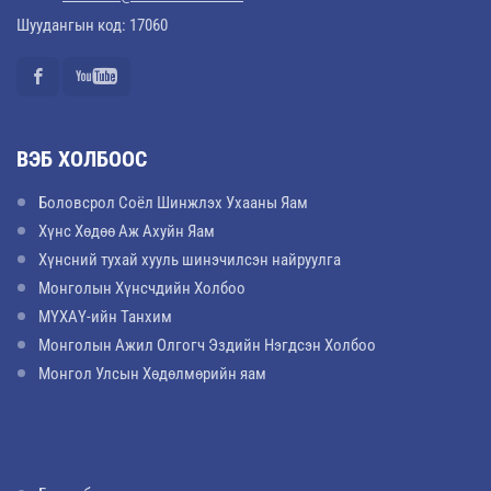
Шуудангын код: 17060
ВЭБ ХОЛБООС
Боловсрол Соёл Шинжлэх Ухааны Яам
Хүнс Хөдөө Аж Ахуйн Яам
Хүнсний тухай хууль шинэчилсэн найруулга
Монголын Хүнсчдийн Холбоо
МҮХАҮ-ийн Танхим
Монголын Ажил Олгогч Эздийн Нэгдсэн Холбоо
Монгол Улсын Хөдөлмөрийн яам