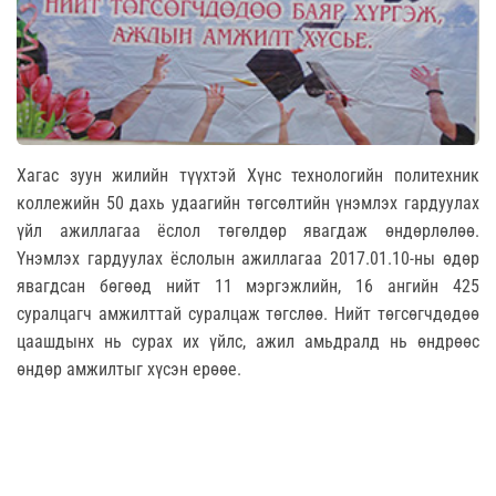
Хагас зуун жилийн түүхтэй Хүнс технологийн политехник
коллежийн 50 дахь удаагийн төгсөлтийн үнэмлэх гардуулах
үйл ажиллагаа ёслол төгөлдөр явагдаж өндөрлөлөө.
Үнэмлэх гардуулах ёслолын ажиллагаа 2017.01.10-ны өдөр
явагдсан бөгөөд нийт 11 мэргэжлийн, 16 ангийн 425
суралцагч амжилттай суралцаж төгслөө. Нийт төгсөгчдөдөө
цаашдынх нь сурах их үйлс, ажил амьдралд нь өндрөөс
өндөр амжилтыг хүсэн ерөөе.