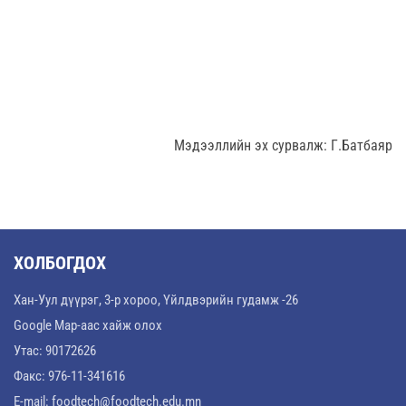
Мэдээллийн эх сурвалж: Г.Батбаяр
ХОЛБОГДОХ
Хан-Уул дүүрэг, 3-р хороо, Үйлдвэрийн гудамж -26
Google Map-аас хайж олох
Утас: 90172626
Факс: 976-11-341616
E-mail:
foodtech@foodtech.edu.mn