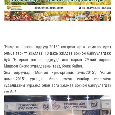
“Намрын ногоон өдрүүд-2015” нэгдсэн арга хэмжээ ирэх
бямба гаригт эхэллээ. 10 дахь жилдээ зохион байгуулагдаж
буй “Намрын ногоон өдрүүд" энэ сарын 29-ний өдрөөс
Мишээл Экспо худалдааны төвд болж байна.
Энэ өдрүүдэд "Монгол хүнс-органик хүнс-2015", "Алтан
намар-2015" ургацын баяр гэсэн салбар үзэсгэлэн
худалдааны хүрээнд олон арга хэмжээ зохион байгуулагдах
юм байна.