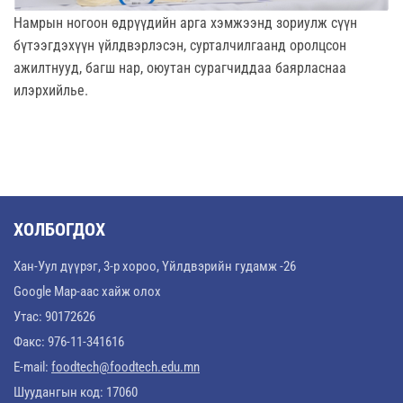
Намрын ногоон өдрүүдийн арга хэмжээнд зориулж сүүн
бүтээгдэхүүн үйлдвэрлэсэн, сурталчилгаанд оролцсон
ажилтнууд, багш нар, оюутан сурагчиддаа баярласнаа
илэрхийлье.
ХОЛБОГДОХ
Хан-Уул дүүрэг, 3-р хороо, Үйлдвэрийн гудамж -26
Google Map-аас хайж олох
Утас: 90172626
Факс: 976-11-341616
E-mail:
foodtech@foodtech.edu.mn
Шуудангын код: 17060