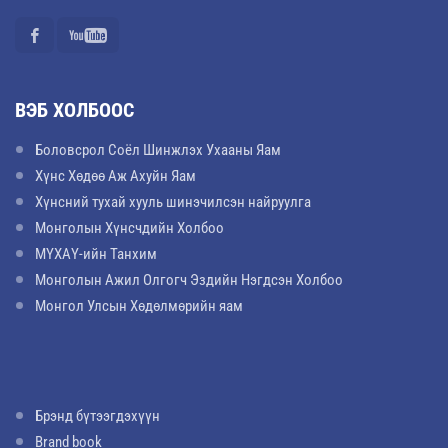
ВЭБ ХОЛБООС
Боловсрол Соёл Шинжлэх Ухааны Яам
Хүнс Хөдөө Аж Ахуйн Яам
Хүнсний тухай хууль шинэчилсэн найруулга
Монголын Хүнсчдийн Холбоо
МҮХАҮ-ийн Танхим
Монголын Ажил Олгогч Эздийн Нэгдсэн Холбоо
Монгол Улсын Хөдөлмөрийн яам
Брэнд бүтээгдэхүүн
Brand book