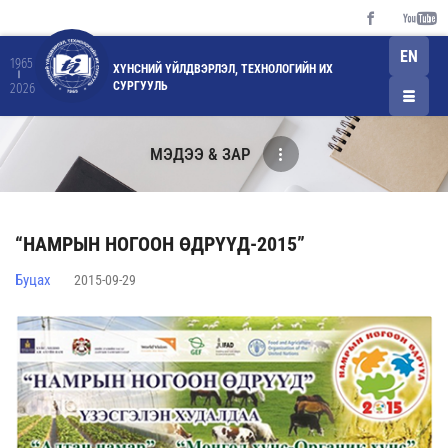
EN
1965
ХҮНСНИЙ ҮЙЛДВЭРЛЭЛ, ТЕХНОЛОГИЙН ИХ
СУРГУУЛЬ
2026
МЭДЭЭ & ЗАР
“НАМРЫН НОГООН ӨДРҮҮД-2015”
Буцах
2015-09-29