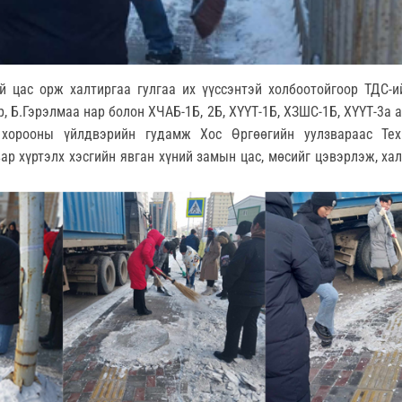
 цас орж халтиргаа гулгаа их үүссэнтэй холбоотойгоор ТДС-и
р, Б.Гэрэлмаа нар болон ХЧАБ-1Б, 2Б, ХҮҮТ-1Б, ХЗШС-1Б, ХҮҮТ-3а 
 хорооны үйлдвэрийн гудамж Хос Өргөөгийн уулзвараас Тех
ар хүртэлх хэсгийн явган хүний замын цас, мөсийг цэвэрлэж, хал