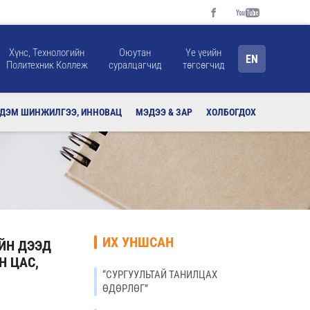
Хүнс, Технологийн
Оюутан
Үе үеийн
EN
Политехник Коллеж
суралцагчид
төгсөгчид
РДЭМ ШИНЖИЛГЭЭ, ИННОВАЦ
МЭДЭЭ & ЗАР
ХОЛБОГДОХ
ИХ УНШСАН
ЙН ДЭЭД
Н ЦАС,
“СУРГУУЛЬТАЙ ТАНИЛЦАХ
ӨДӨРЛӨГ”