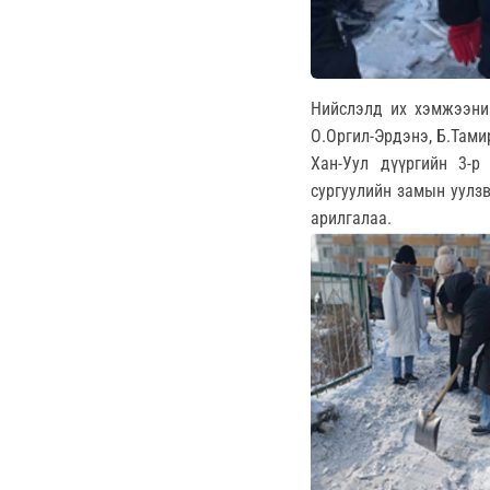
Нийслэлд их хэмжээний
О.Оргил-Эрдэнэ, Б.Тами
Хан-Уул дүүргийн 3-р
сургуулийн замын уулзв
арилгалаа.