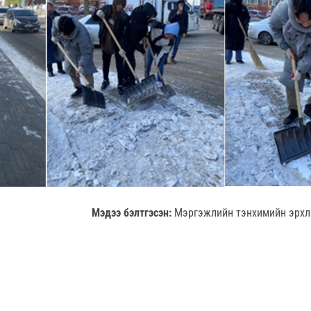
Мэдээ бэлтгэсэн:
Мэргэжлийн тэнхимийн эрхлэ