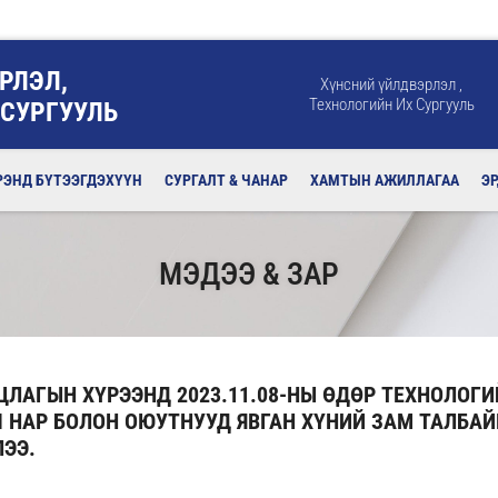
РЛЭЛ,
Хүнсний үйлдвэрлэл ,
Технологийн Их Сургууль
 СУРГУУЛЬ
РЭНД БҮТЭЭГДЭХҮҮН
СУРГАЛТ & ЧАНАР
ХАМТЫН АЖИЛЛАГАА
Э
МЭДЭЭ & ЗАР
ЛАГЫН ХҮРЭЭНД 2023.11.08-НЫ ӨДӨР ТЕХНОЛОГИ
 НАР БОЛОН ОЮУТНУУД ЯВГАН ХҮНИЙ ЗАМ ТАЛБАЙ
ЭЭ.