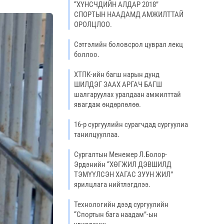
“ХҮНСЧДИЙН АЛДАР 2018”
СПОРТЫН НААДАМД АМЖИЛТТАЙ
ОРОЛЦЛОО.
Сэтгэлийн боловсрол цуврал лекц
боллоо.
ХТПК-ийн багш нарын дунд
ШИЛДЭГ ЗААХ АРГАЧ БАГШ
шалгаруулах уралдаан амжилттай
явагдаж өндөрлөлөө.
16-р сургуулийн сурагчдад сургуулиа
танилцууллаа.
Сургалтын Менежер Л.Болор-
Эрдэнийн “ХӨГЖИЛ ДЭВШИЛД
ТЭМҮҮЛСЭН ХАГАС ЗУУН ЖИЛ”
ярилцлага нийтлэгдлээ.
Технологийн дээд сургуулийн
“Спортын бага наадам”-ын