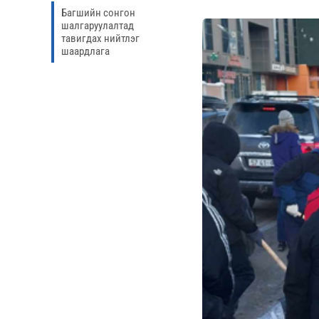
Багшийн сонгон
шалгаруулалтад
тавигдах нийтлэг
шаардлага