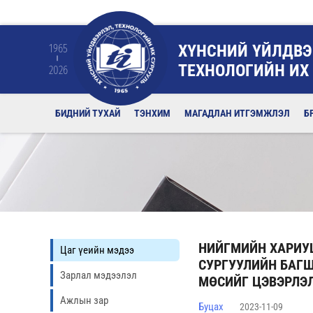
ХҮНСНИЙ ҮЙЛДВЭ
1965
ТЕХНОЛОГИЙН ИХ
2026
БИДНИЙ ТУХАЙ
ТЭНХИМ
МАГАДЛАН ИТГЭМЖЛЭЛ
Б
НИЙГМИЙН ХАРИУЦ
Цаг үеийн мэдээ
СУРГУУЛИЙН БАГШ
Зарлал мэдээлэл
МӨСИЙГ ЦЭВЭРЛЭЛ
Ажлын зар
Буцах
2023-11-09