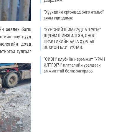
удирдамж
“Хүүхдийн ертөнцөд өнгө нэмье”
аяны удирдамж
йн зөвлөх багш
“ХҮНСНИЙ ШИМ СУДЛАЛ-2016”
ЭРДЭМ ШИНЖИЛГЭЭ, ОНОЛ
ангийн оюутнууд
ПРАКТИКИЙН БАГА ХУРЛЫГ
нологийн дээд
ЗОХИОН БАЙГУУЛАВ.
ьтиргаа гулгааг
“СИОН” клубийн нэрэмжит “УРАН
ИЛТГЭГЧ” илтгэлийн уралдаан
амжилттай болж өнгөрлөө